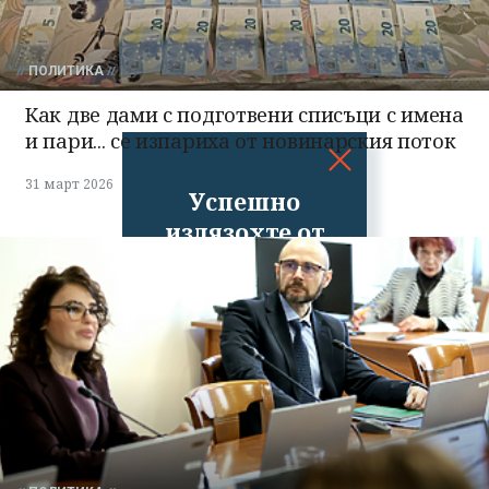
ПОЛИТИКА
Как две дами с подготвени списъци с имена
и пари... се изпариха от новинарския поток
31 март 2026
Успешно
излязохте от
профила си!