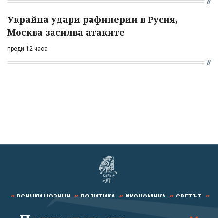
Украйна удари рафинерии в Русия,
Москва засилва атаките
преди 12 часа
ВСИЧКИ НОВИНИ
ПОЛИТИКА
ИКОНОМИКА
СВЕТЪТ
СПОРТ
КУЛТУРА
ТЕХНОЛОГИИ
КАЛЕЙДОСКОП