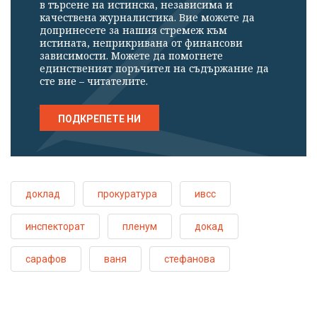
в търсене на истинска, независима и
качествена журналистика. Вие можете да
допринесете за нашия стремеж към
истината, неприкривана от финансови
зависимости. Можете да помогнете
единственият поръчител на съдържание да
сте вие – читателите.
ПОДКРЕПЕТЕ НИ
доклад
прокуратура
ивсс
инспекторат
пленум
докад
сарафов
ваня
стефанова