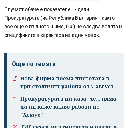
Случаят обаче е показателен - дали
Прокуратурата (на Република България - както
все още е пълното й име, б.а.) не следва волята и
спецификите в характера на един човек.
Още по темата
Нова фирма поема чистотата в
три столични района от 7 август
Прокуратурата ни каза, че... няма
да ни каже какво работи по
"Хемус"
ТИР скъса мантинелата и падна в