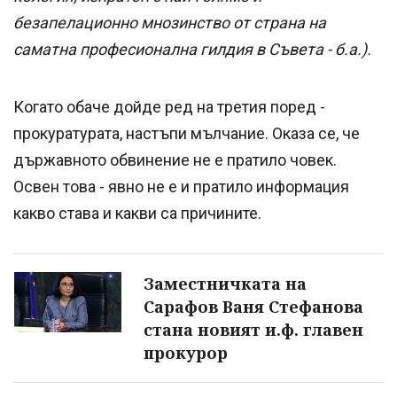
безапелационно мнозинство от страна на
саматна професионална гилдия в Съвета - б.а.).
Когато обаче дойде ред на третия поред -
прокуратурата, настъпи мълчание. Оказа се, че
държавното обвинение не е пратило човек.
Освен това - явно не е и пратило информация
какво става и какви са причините.
Заместничката на
Сарафов Ваня Стефанова
стана новият и.ф. главен
прокурор