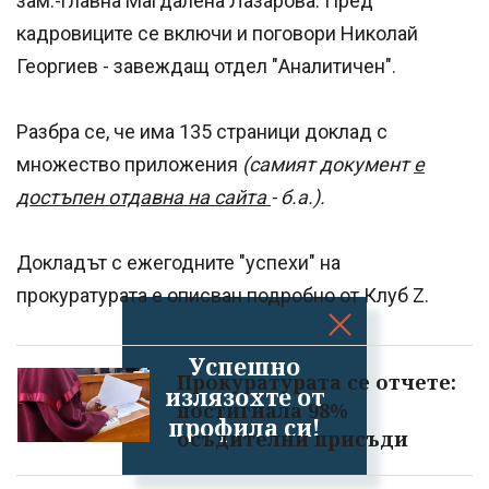
зам.-главна Магдалена Лазарова. Пред
кадровиците се включи и поговори Николай
Георгиев - завеждащ отдел "Аналитичен".
Разбра се, че има 135 страници доклад с
множество приложения
(самият документ
е
достъпен отдавна на сайта
- б.а.).
Докладът с ежегодните "успехи" на
прокуратурата е описван подробно от Клуб Z.
Успешно
Прокуратурата се отчете:
излязохте от
постигнала 98%
профила си!
осъдителни присъди