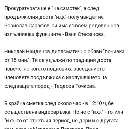
Прокуратурата не е "на самотек", а след
продължилия доста "и.ф."-полумандат на
Борислав Сарафов, си има съвсем редовен нов
изпълняващ функциите - Ваня Стефанова.
Николай Найденов дипломатично обяви "почивка
от 15 мин.". Тя се удължи по традиция доста
повече, но когато подновиха заседанието,
членовете продължиха с изслушването на
следващата поред - Теодора Точкова.
В крайна сметка след около час - в 12:10 ч, бе
осъществена видеовръзка. Но не с "и.ф." - то, или
"и.ф.-то от отчетния период, не дори и с другата