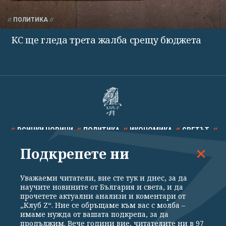
ПОЛИТИКА
КС ще гледа трета жалба срещу бюджета
ВСИЧКИ НОВИНИ
ПОЛИТИКА
ИКОНОМИКА
СВЕТЪТ
Подкрепете ни
СПОРТ
КУЛТУРА
ТЕХНОЛОГИИ
КАЛЕЙДОСКОП
МНЕНИЯ
Уважаеми читатели, вие сте тук и днес, за да
научите новините от България и света, и да
прочетете актуални анализи и коментари от
„Клуб Z“. Ние се обръщаме към вас с молба –
имаме нужда от вашата подкрепа, за да
продължим. Вече години вие, читателите ни в 97