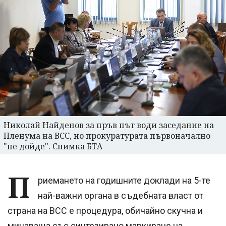
Николай Найденов за пръв път води заседание на
Пленума на ВСС, но прокуратурата първоначално
"не дойде". Снимка БТА
П
риемането на годишните доклади на 5-те
най-важни органа в съдебната власт от
страна на ВСС е процедура, обичайно скучна и
минаваща със синтезирано маркиране на