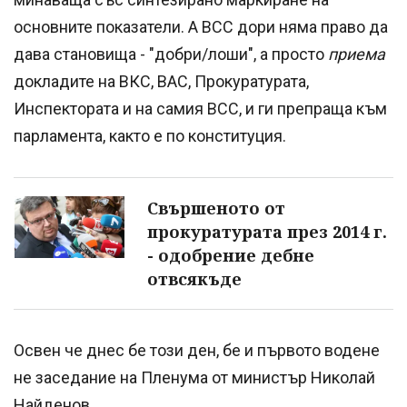
основните показатели. А ВСС дори няма право да
дава становища - "добри/лоши", а просто
приема
докладите на ВКС, ВАС, Прокуратурата,
Инспектората и на самия ВСС, и ги препраща към
парламента, както е по конституция.
Свършеното от
прокуратурата през 2014 г.
- одобрение дебне
отвсякъде
Освен че днес бе този ден, бе и първото водене
не заседание на Пленума от министър Николай
Найденов.