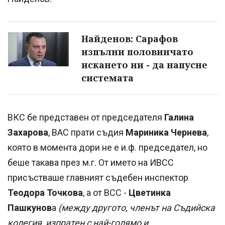
Найденов: Сарафов
изпълни половинчато
искането ни - да напусне
системата
ВКС бе представен от председателя
Галина
Захарова
, ВАС прати съдия
Мариника Чернева
,
която в момента дори не е и.ф. председател, но
беше такава през м.г. От името на ИВСС
присъстваше главният съдебен инспектор
Теодора Точкова
, а от ВСС -
Цветинка
Пашкунов
а
(между другото, членът на Съдийска
колегия, изпратен с най-голямо и