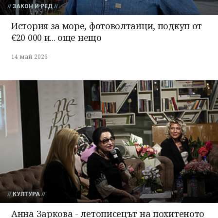
ЗАКОН И РЕД
История за море, фотоволтаици, подкуп от
€20 000 и... още нещо
14 май 2026
КУЛТУРА
Анна Заркова - летописецът на похитеното