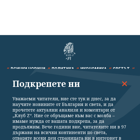
ВСИЧКИ НОВИНИ
ПОЛИТИКА
ИКОНОМИКА
СВЕТЪТ
Подкрепете ни
СПОРТ
КУЛТУРА
ТЕХНОЛОГИИ
КАЛЕЙДОСКОП
МНЕНИЯ
Уважаеми читатели, вие сте тук и днес, за да
научите новините от България и света, и да
прочетете актуални анализи и коментари от
„Клуб Z“. Ние се обръщаме към вас с молба –
имаме нужда от вашата подкрепа, за да
продължим. Вече години вие, читателите ни в 97
Общи условия
Политика за поверителност
държави на всички континенти по света,
отваряте всеки ден страницата ни в интернет в
Реклама
Партньори
Контакти
За Клуб Z