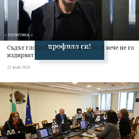
Успешно
ПОЛИТИКА
излязохте от
профила си!
Съдът глоби Петьо Еврото €2556. И вече не го
издирват
21 май 2026