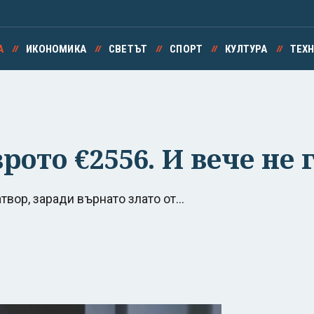
А
ИКОНОМИКА
СВЕТЪТ
СПОРТ
КУЛТУРА
ТЕХ
рото €2556. И вече не 
твор, заради върнато злато от...