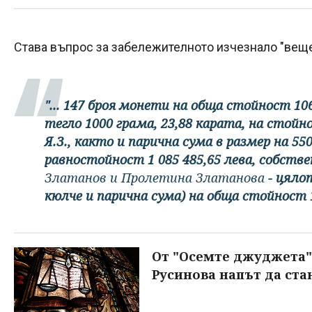
Става въпрос за забележителното изчезнало "вещес
"... 147 броя монети на обща стойност 106
тегло 1000 грама, 23,88 карата, на стойн
Я.З., както и парична сума в размер на 550
равностойност 1 085 485,65 лева, собств
Златанов и Пролетина Златанова
- цяло
кюлче и парична сума) на обща стойност 1 
От "Осемте джуджета",
Русинова напът да ста