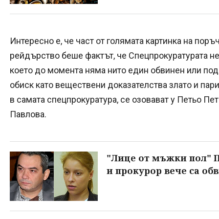
Интересно е, че част от голямата картинка на поръ
рейдърство беше фактът, че Спецпрокуратурата н
което до момента няма нито един обвинен или подс
обиск като веществени доказателства злато и пари
в самата спецпрокуратура, се озовават у Петьо П
Павлова.
"Лице от мъжки пол" 
и прокурор вече са о