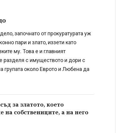
що
дело, започнато от прокуратурата уж
конно пари и злато, иззети като
ките му. Това е и главният
е разделя с имуществото и дори с
а групата около Еврото и Любена да
съд за златото, което
е на собствениците, а на него