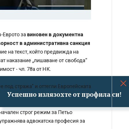
в-Еврото за
виновен в документна
ворност в административна санкция
ние на текст, който предвижда на
ат наказание „лишаване от свобода“
имост - чл. 78а от НК.
 под стража" и оттегли Европейската
Успешно излязохте от профила си!
начален строг режим за Петьо
а упражнява адвокатска професия за