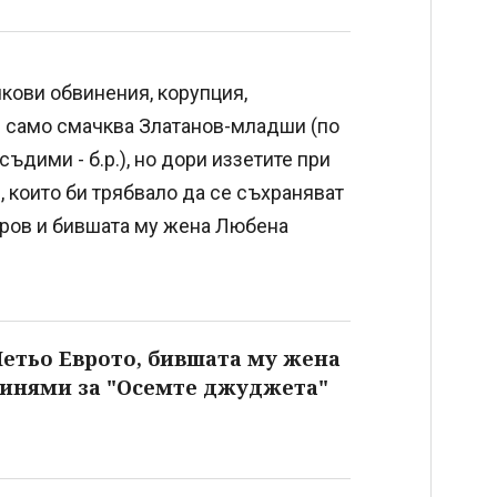
чкови обвинения, корупция,
е само смачква Златанов-младши (по
ъдими - б.р.), но дори иззетите при
, които би трябвало да се съхраняват
етров и бившата му жена Любена
Петьо Еврото, бившата му жена
бвинями за "Осемте джуджета"