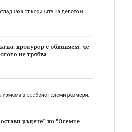
паднаха от кориците на делото и
гна: прокурор е обвиняем, че
когото не трябва
 измама в особено големи размери.
 остави ръцете" по "Осемте