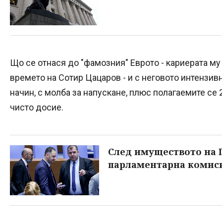
Що се отнася до "фамозния" Еврото - кариерата му
времето на Сотир Цацаров - и с неговото интензив
начин, с молба за напускане, плюс полагаемите се 2
чисто досие.
След имуществото на П
парламентарна комиси