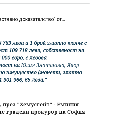
твено доказателство" от...
 763 лева и 1 брой златно кюлче с
ост 109 718 лева, собственост на
 000 евро, с левова
еност на
Юлия Златанова, Явор
то имущество (монети, златно
301 966, 65 лева."
 през "Хемусгейт" - Емилия
не градски прокурор на София