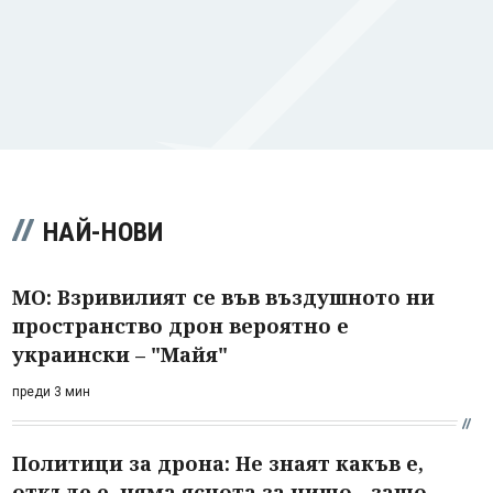
НАЙ-НОВИ
МО: Взривилият се във въздушното ни
пространство дрон вероятно е
украински – "Майя"
преди 3 мин
Политици за дрона: Не знаят какъв е,
откъде е, няма яснота за нищо - защо