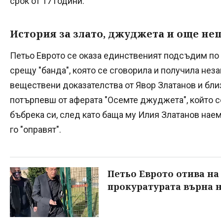
срок от 17 години.
История за злато, джуджета и още не
Петьо Еврото се оказа единственият подсъдим по 
срещу "банда", която се сговорила и получила неза
веществени доказателства от Явор Златанов и близ
потърпевш от аферата "Осемте джуджета", който с
бъбрека си, след като баща му Илия Златанов наем
го "оправят".
Петьо Еврото отива на 
прокуратурата върна н