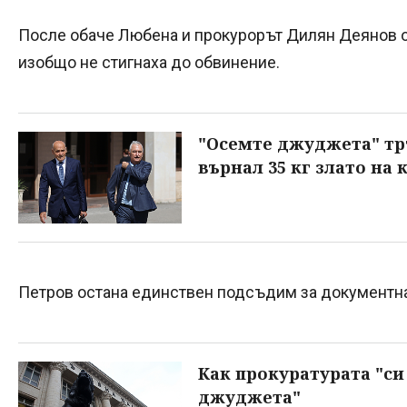
После обаче Любена и прокурорът Дилян Деянов от
изобщо не стигнаха до обвинение.
"Осемте джуджета" тръ
върнал 35 кг злато на 
Петров остана единствен подсъдим за документна
Как прокуратурата "си
джуджета"