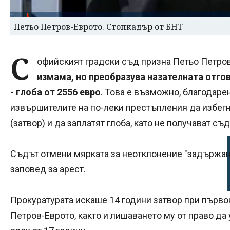
Петьо Петров-Еврото. Стопкадър от БНТ
С
офийският градски съд призна Петьо Петро
измама, но преобразува назателната отго
- глоба от 2556 евро
. Това е възможно, благодаре
извършителите на по-леки престъпления да избегн
(затвор) и да заплатят глоба, като не получават съд
Съдът отмени мярката за неотклонение "задържане
заповед за арест.
Прокуратурата искаше 14 години затвор при първо
Петров-Еврото, както и лишаването му от право д