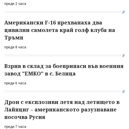
преди 2 часа
Американски F-16 прехванаха два
цивилни самолета край голф клуба на
Тръмп
преди 8 часа
Взрив в склад за боеприпаси във военния
завод "ЕМКО" в с. Белица
преди 6 часа
Дрон с експлозиви летя над летището в
Лайпциг – американското разузнаване
посочва Русия
преди 7 часа