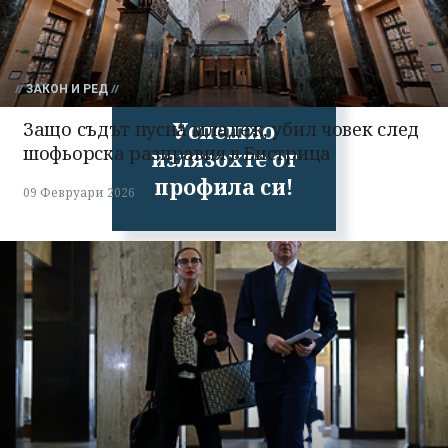
ЗАКОН И РЕД
Успешно
Защо съдът пусна младеж, убил човек след
шофьорска разправия в Бистрица
излязохте от
профила си!
09 Февруари 2026