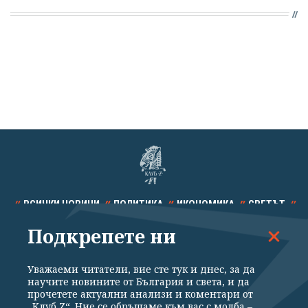
ВСИЧКИ НОВИНИ
ПОЛИТИКА
ИКОНОМИКА
СВЕТЪТ
Подкрепете ни
СПОРТ
КУЛТУРА
ТЕХНОЛОГИИ
КАЛЕЙДОСКОП
МНЕНИЯ
Уважаеми читатели, вие сте тук и днес, за да
научите новините от България и света, и да
прочетете актуални анализи и коментари от
„Клуб Z“. Ние се обръщаме към вас с молба –