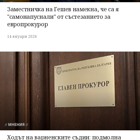
Заместничка на Гешев намекна, че са я
"самонапуснали" от състезанието за
европрокурор
14 януари 2026
МНЕНИЯ
Ходът на варненските съдии: подмолна