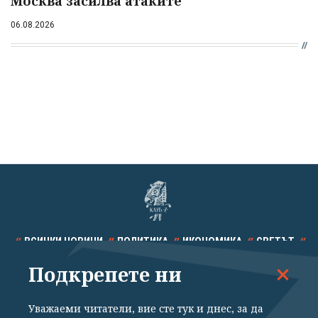
Москва засилва атаките
06.08.2026
ВСИЧКИ НОВИНИ
ПОЛИТИКА
ИКОНОМИКА
СВЕТЪТ
Подкрепете ни
СПОРТ
КУЛТУРА
ТЕХНОЛОГИИ
КАЛЕЙДОСКОП
МНЕНИЯ
Уважаеми читатели, вие сте тук и днес, за да