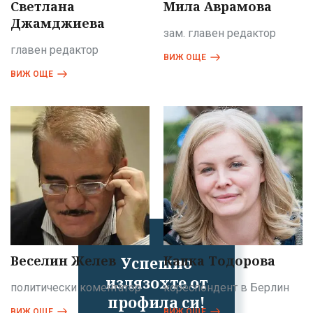
Светлана
Мила Аврамова
Джамджиева
зам. главен редактор
главен редактор
ВИЖ ОЩЕ
ВИЖ ОЩЕ
Веселин Желев
Капка Тодорова
Успешно
излязохте от
политически коментатор
кореспондент в Берлин
профила си!
ВИЖ ОЩЕ
ВИЖ ОЩЕ