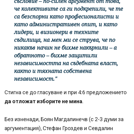
съсловие – по-силен аргумент от това,
че колективите са ги подкрепили, че те
са безспорни като професионалисти и
като административен опит, и като
лидери, и визионери в техните
съдилища, на мен ми се струва, че по
никакъв начин не бихме накърнили – а
обратното – бихме защитили
независимостта на съдебната власт,
както и тяхната собствена
независимост."
Стигна се до гласуване и при 4:6 предложението
да отложат изборите не мина
.
Без изненади, Боян Магдалинечв (с 2-3 думи за
аргументация), Стефан Гроздев и Севдалин