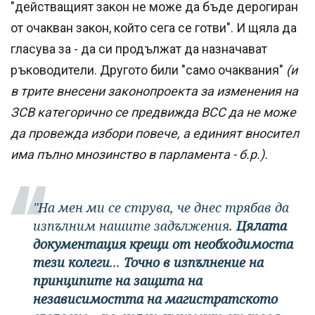
"действащият закон не може да бъде дерогиран
от очакван закон, който сега се готви". И щяла да
гласува за - да си продължат да назначават
ръководители. Другото били "само очаквания"
(и
в трите внесени законопроекта за изменения на
ЗСВ категорично се предвижда ВСС да не може
да провежда избори повече, а единият вносител
има пълно мнозинство в парламента - б.р.).
"На мен ми се струва, че днес трябав да
изпълним нашите задължения.
Цялата
документация крещи от необходимоста
тези колеги
...
Точно в изпълнение на
принципите на защита на
независимостта на магистратското