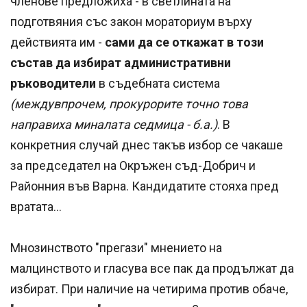
членове предложиха - в светлината на
подготвяния със закон мораториум върху
действията им -
сами да се откажат в този
състав да избират административни
ръководители
в съдебната система
(междувпрочем, прокурорите точно това
направиха миналата седмица - б.а.)
. В
конкретния случай днес такъв избор се чакаше
за председател на Окръжен съд-Добрич и
Районния във Варна. Кандидатите стояха пред
вратата...
Мнозинството "прегази" мнението на
малцинството и гласува все пак да продължат да
избират. При наличие на четирима против обаче,