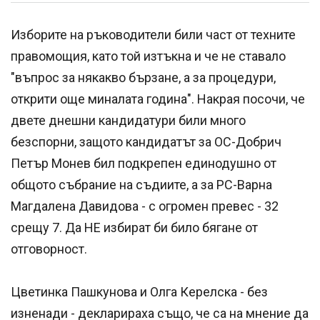
Изборите на ръководители били част от техните
правомощия, като той изтъкна и че не ставало
"въпрос за някакво бързане, а за процедури,
открити още миналата година". Накрая посочи, че
двете днешни кандидатури били много
безспорни, защото кандидатът за ОС-Добрич
Петър Монев бил подкрепен единодушно от
общото събрание на съдиите, а за РС-Варна
Магдалена Давидова - с огромен превес - 32
срещу 7. Да НЕ избират би било бягане от
отговорност.
Цветинка Пашкунова и Олга Керелска - без
изненади - декларираха също, че са на мнение да