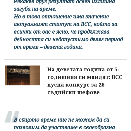
някакъв друг резултат освен излишна
загуба на време.
Но в това отношение има значение
актуалният статут на ВСС, който за
всички от вас е ясно, че продължава
дейността си недопустимо дълъг период
от време – девета година.
На деветата година от 5-
годишния си мандат: ВСС
пусна конкурс за 26
съдийски шефове
В същото време ние не можем да си
позволим да участваме в своеобразна