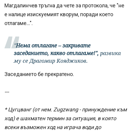
Магдалинчев тръгна да чете за протокола, че "не
е налице изискуемият кворум, поради което
отлагаме...".
"
Нема отлагане – закривате
заседанието, какво отлагаме!",
развика
му се Драгомир Кояджиков.
Заседанието бе прекратено.
---
* Цугцванг
(от нем. Zugzwang
- принуждение към
ход) е
шахматен термин за ситуация, в която
всеки възможен ход на играча води до