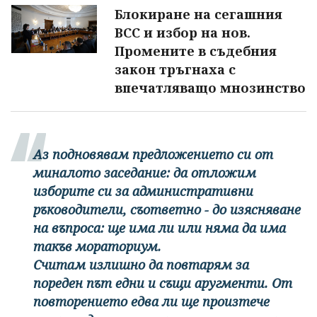
Блокиране на сегашния
ВСС и избор на нов.
Промените в съдебния
закон тръгнаха с
впечатляващо мнозинство
Аз подновявам предложението си от
миналото заседание: да отложим
изборите си за административни
ръководители, съответно - до изясняване
на въпроса: ще има ли или няма да има
такъв мораториум.
Считам излишно да повтарям за
пореден път едни и същи аругменти. От
повторението едва ли ще произтече