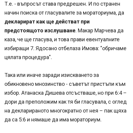
Т.е. - въпросът става предрешен. И по странен
начин поиска от гласувалите за мораториума, да
декларират как ще действат при
предстоящото изслушване
. Макар Марчева да
каза, че ще гласува, и това прави евентуалните
избиращи 7. Ядосано отбелаза Имова: "обричаме
цялата процедура".
Така или иначе заради изискването за
обикновено мнозинство - съветът пристъпи към
избор. Атанаска Дишева отсъстваше, но при 6:4 –
дори да преположим как тя би гласувала, с оглед
на декларираното многократно от нея – пак щяха
да са 5:6 и нямаше да има мораториум.