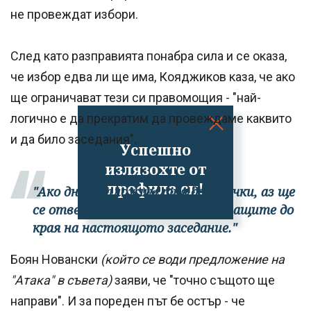
не провеждат избори.
След като разправията понабра сила и се оказа,
че избор едва ли ще има, Кояджиков каза, че ако
ще ограничават тези си правомощия - "най-
логично е да прекратим да провеждаме каквито
и да било заседания".
Успешно
излязохте от
профила си!
"Ако днес отложим тия две точки, аз ще
се отведа от участие в последващите до
края на настоящото заседание."
Боян Новански
(който се води предложение на
"Атака" в съвета)
заяви, че "точно същото ще
направи". И за пореден път бе остър - че