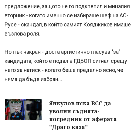
предложение, защото не го подкпепил и миналия
вторник - когато именно се избираше шеф на АС-
Русе - скандал, в който самият Кояджиков имаше
възлова роля.
Но пък накрая - доста артистично гласува "за"
кандидата, който е подал в ГДБОП сигнал срещу
него за натиск - когато беше пределно ясно, че
няма да бъде избран...
Янкулов иска ВСС да
уволни съдията-
посредник от аферата
"Драго каза"