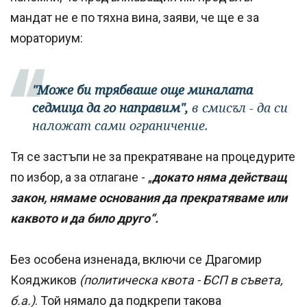
мандат не е по тяхна вина, заяви, че ще е за
мораториум:
"Може би трябваше още миналата
седмица да го направим",
в смисъл - да си
наложат сами ограничение.
Тя се застъпи не за прекратяване на процедурите
по избор, а за отлагане - „
докато няма действащ
закон, нямаме основания да прекратяваме или
каквото и да било друго“.
Без особена изненада, включи се Драгомир
Кояджиков
(политическа квота - БСП в съвета,
б.а.)
. Той нямало да подкрепи такова