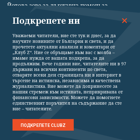
Йотова зове за държавна помощ за
производството на дронове
Подкрепете ни
Уважаеми читатели, вие сте тук и днес, за да
научите новините от България и света, и да
прочетете актуални анализи и коментари от
„Клуб Z“. Ние се обръщаме към вас с молба –
имаме нужда от вашата подкрепа, за да
продължим. Вече години вие, читателите ни в 97
държави на всички континенти по света,
отваряте всеки ден страницата ни в интернет в
търсене на истинска, независима и качествена
журналистика. Вие можете да допринесете за
нашия стремеж към истината, неприкривана от
финансови зависимости. Можете да помогнете
ПОЛИТИКА
единственият поръчител на съдържание да сте
вие – читателите.
Тагарев за дрона: Има още една версия -
руска операция под фалшив флаг
ПОДКРЕПЕТЕ CLUBZ