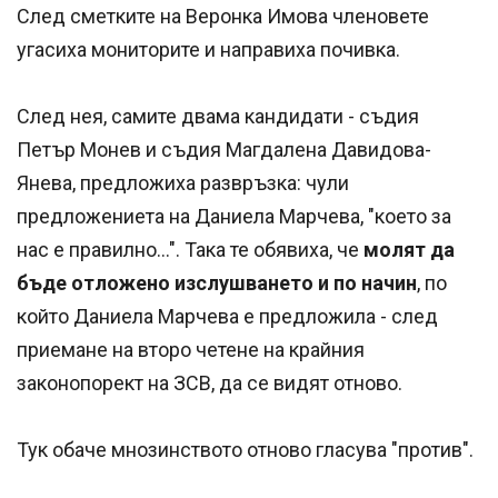
След сметките на Веронка Имова членовете
угасиха мониторите и направиха почивка.
След нея, самите двама кандидати - съдия
Петър Монев и съдия Магдалена Давидова-
Янева, предложиха развръзка: чули
предложениета на Даниела Марчева, "което за
нас е правилно...". Така те обявиха, че
молят да
бъде отложено изслушването и по начин
, по
който Даниела Марчева е предложила - след
приемане на второ четене на крайния
законопорект на ЗСВ, да се видят отново.
Тук обаче мнозинството отново гласува "против".