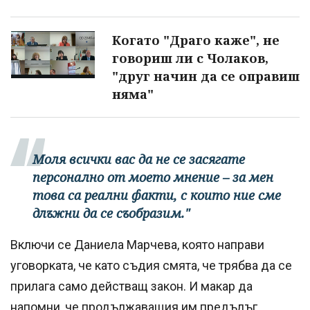
Когато "Драго каже", не
говориш ли с Чолаков,
"друг начин да се оправиш
няма"
Моля всички вас да не се засягате
персонално от моето мнение – за мен
това са реални факти, с които ние сме
длъжни да се съобразим."
Включи се Даниела Марчева, която направи
уговорката, че като съдия смята, че трябва да се
прилага само действащ закон. И макар да
напомни, че продължаващия им предълъг