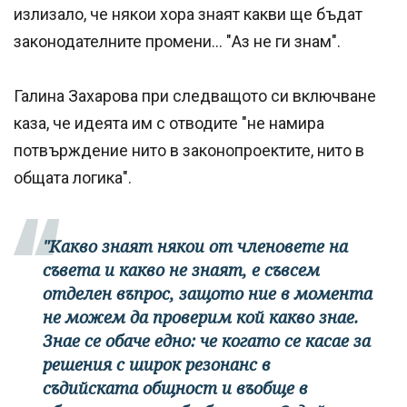
излизало, че някои хора знаят какви ще бъдат
законодателните промени... "Аз не ги знам".
Галина Захарова при следващото си включване
каза, че идеята им с отводите "не намира
потвърждение нито в законопроектите, нито в
общата логика".
"Какво знаят някои от членовете на
съвета и какво не знаят, е съвсем
отделен въпрос, защото ние в момента
не можем да проверим кой какво знае.
Знае се обаче едно: че когато се касае за
решения с широк резонанс в
съдийската общност и въобще в