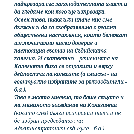
надпревара със законодателната власт и
да гледаме кой кого ще изпревари.
Освен това, така или иначе ние сме
дължни и да се съобразяваме с реални
обществени настроения, които бележат
изключително ниско доверие в
настоящия състав на Съдийската
колегия. И съответно – решенията на
Колегията биха се отразили и върху
дейността на колегите (в смисъл - на
евентуално избраните за ръководители -
б.а.).
Това е моето мнение, то беше същото и
на миналото заседание на Колегията
(когато след дълги разправии така и не
бе избран председател на
Административен съд-Русе - б.а.).