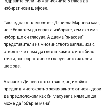
"здравите сили" нямат нужните 8 гласа да
избират нови шефове.
Така една от членовете - Даниела Марчева каза,
че е била хем да спрат с изборите, хем ако има
избор, ще си гласува. А двама "знакови"
представители на мнозинството заплашиха с
отводи - че няма да гледат каквито и да било
точки, ако спрат днес с гласуването на нови
шефове.
Атанаска Дишева отсъстваше, но, имайки
предвид многократно заявяваното от нея - дори
да предположим как би гласувала, нямаше да
може да "обърне мача".