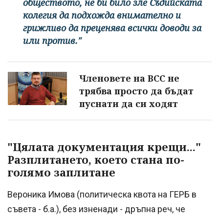
обществото, не би било зле Съдийската
колегия да подхожда внимателно и
грижливо да преценява всички доводи за
или против."
Членовете на ВСС не
трябва просто да бъдат
пуснати да си ходят
"Цялата документация крещи..."
Разплитането, което стана по-
голямо заплитане
Вероника Имова (политическа квота на ГЕРБ в
съвета - б.а.), без изненади - дръпна реч, че