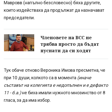
Мавровв (напълно безсловесно) бяха другите,
които издействаха да продължат да назначават
председатели.
Членовете на ВСС не
трябва просто да бъдат
пуснати да си ходят
Тук обаче отново Вероника Имова пресметна, че
при 10 души, колкото са в момента
(иначе
съставът на колегията е недопълнен и е дефакто
11 - б.а.)
не биха имали нужното мнозинство от 8
гласа, за да има избор.