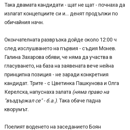
Така двамата кандидати - щат не щат - почнаха да
излагат концепциите си и... денят продължи по
обичайния начн.
Окончателната развръзка дойде около 12:00 ч
след изслушването на първия - съдия Монев.
Галина Захарова обяви, че няма да участва в
гласуването, на база на заявената вече нейна
принципна позиция - не заради конкретния
кандидат. Трите - с Цветинка Пашкунова и Олга
Керелска, напуснаха залата
(няма право на
"въздържал се" - б.а.)
. Така обаче падна
кворумът.
Поелият воденето на заседанието Боян