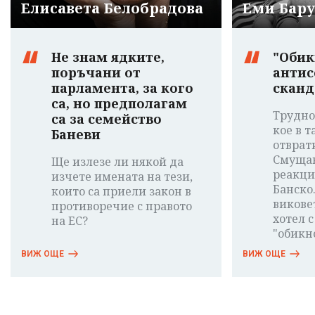
Елисавета Белобрадова
Еми Бар
Не знам ядките,
"Обик
поръчани от
антис
парламента, за кого
сканд
са, но предполагам
Трудно
са за семейство
кое в т
Баневи
отврат
Смущав
Ще излезе ли някой да
реакци
изчете имената на тези,
Банско
които са приели закон в
виковет
противоречие с правото
хотел с
на ЕС?
"обикн
ВИЖ ОЩЕ
ВИЖ ОЩЕ