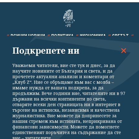
ВСИЧКИ НОВИНИ
ПОЛИТИКА
ИКОНОМИКА
СВЕТЪТ
Подкрепете ни
СПОРТ
КУЛТУРА
ТЕХНОЛОГИИ
КАЛЕЙДОСКОП
МНЕНИЯ
Уважаеми читатели, вие сте тук и днес, за да
научите новините от България и света, и да
прочетете актуални анализи и коментари от
„Клуб Z“. Ние се обръщаме към вас с молба –
имаме нужда от вашата подкрепа, за да
продължим. Вече години вие, читателите ни в 97
Общи условия
Политика за поверителност
държави на всички континенти по света,
отваряте всеки ден страницата ни в интернет в
Реклама
Партньори
Контакти
За Клуб Z
търсене на истинска, независима и качествена
Екип
Подкрепете ни
журналистика. Вие можете да допринесете за
нашия стремеж към истината, неприкривана от
финансови зависимости. Можете да помогнете
единственият поръчител на съдържание да сте
Издател на www.clubz.bg е „Клуб Зебра Медия“ ЕООД, София, ул. "Алеко
вие – читателите.
Константинов" 3. Всички права запазени 2026 „Клуб Зебра Медия“