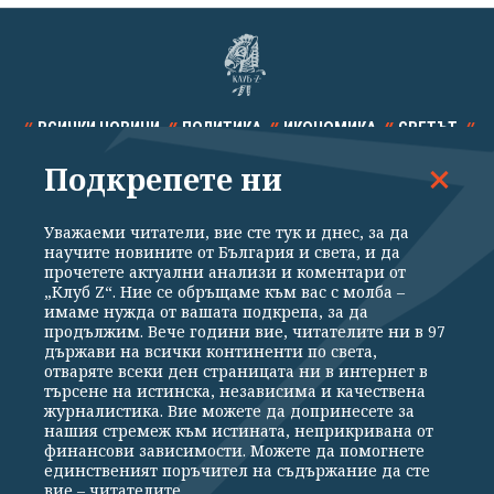
ВСИЧКИ НОВИНИ
ПОЛИТИКА
ИКОНОМИКА
СВЕТЪТ
Подкрепете ни
СПОРТ
КУЛТУРА
ТЕХНОЛОГИИ
КАЛЕЙДОСКОП
МНЕНИЯ
Уважаеми читатели, вие сте тук и днес, за да
научите новините от България и света, и да
прочетете актуални анализи и коментари от
„Клуб Z“. Ние се обръщаме към вас с молба –
имаме нужда от вашата подкрепа, за да
продължим. Вече години вие, читателите ни в 97
Общи условия
Политика за поверителност
държави на всички континенти по света,
отваряте всеки ден страницата ни в интернет в
Реклама
Партньори
Контакти
За Клуб Z
търсене на истинска, независима и качествена
Екип
Подкрепете ни
журналистика. Вие можете да допринесете за
нашия стремеж към истината, неприкривана от
финансови зависимости. Можете да помогнете
единственият поръчител на съдържание да сте
Издател на www.clubz.bg е „Клуб Зебра Медия“ ЕООД, София, ул. "Алеко
вие – читателите.
Константинов" 3. Всички права запазени 2026 „Клуб Зебра Медия“