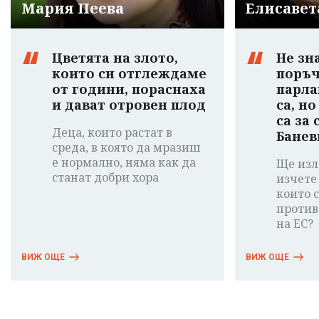
Мария Пеева
Елисавет
Цветята на злото,
Не зн
които си отглеждаме
поръч
от години, пораснаха
парла
и дават отровен плод
са, н
са за
Деца, които растат в
Банев
среда, в която да мразиш
е нормално, няма как да
Ще изл
станат добри хора
изчете
които 
против
на ЕС?
ВИЖ ОЩЕ
ВИЖ ОЩЕ