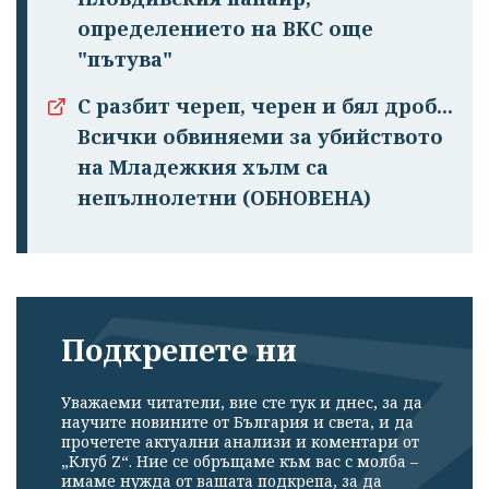
определението на ВКС още
"пътува"
С разбит череп, черен и бял дроб...
Всички обвиняеми за убийството
на Младежкия хълм са
непълнолетни (ОБНОВЕНА)
Подкрепете ни
Уважаеми читатели, вие сте тук и днес, за да
научите новините от България и света, и да
прочетете актуални анализи и коментари от
„Клуб Z“. Ние се обръщаме към вас с молба –
имаме нужда от вашата подкрепа, за да