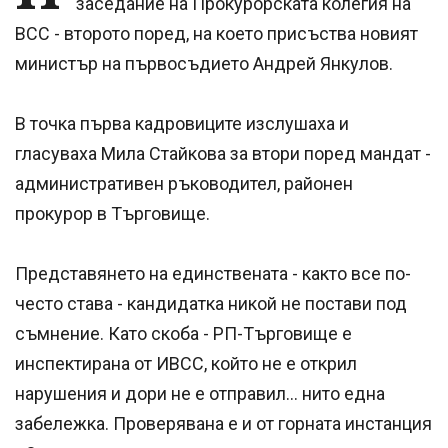
заседание на Прокурорската колегия на
ВСС - второто поред, на което присъства новият
министър на първосъдието Андрей Янкулов.
В точка първа кадровиците изслушаха и
гласуваха Мила Стайкова за втори поред мандат -
административен ръководител, районен
прокурор в Търговище.
Представянето на единствената - както все по-
често става - кандидатка никой не постави под
съмнение. Като скоба - РП-Търговище е
инспектирана от ИВСС, който не е открил
нарушения и дори не е отправил... нито една
забележка. Проверявана е и от горната инстанция