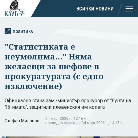
ВСИЧКИ НОВИНИ
ПОЛИТИКА
"Статистиката е
неумолима..." Няма
желаещи за шефове в
прокуратурата (с едно
изключение)
Официално стана зам.-министър прокурор от "бунта на
15-имата", защитили плевенския им колега
04 март 2026 г., 12:16 ч.
Стефан Миланов
последна редакция 04 март 2026 г., 14:15 ч.