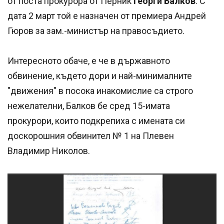
от поста прокурора от Перник
Георги Балков
. С
дата 2 март той е назначен от премиера Андрей
Гюров за зам.-министър на правосъдието.
Интересното обаче, е че в държавното
обвинение, където дори и най-минималните
"движения" в посока инакомислие са строго
нежелателни, Балков бе сред 15-имата
прокурори, които подкрепиха с имената си
доскорошния обвинител № 1 на Плевен
Владимир Николов.