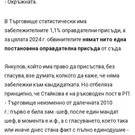
- Окръжната.
В Търговище статистически има
забележителните 1,1% оправдателни присъди, а
за цялата 2024 г. обвинителите
нямат нито една
постановена оправдателна присъда
от съда.
Янкулов, който има право да присъства, без
гласува, взе думата, колкото да каже, че няма
забележки към кандидатката. Но отбеляза
принципно, че Стайкова е на ръководен пост в РП
- Търговище неизменно от далечната 2010
г.: първо е била зам.-шеф, после един мандат
шеф, в момента е и.ф., а с гласуването, което така
или иначе днес стана факт с пълно единодушие -