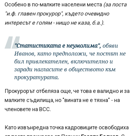
Особено в по-малките населени места
(за поста
"и.ф. главен прокурор", където очевидно
интересът е голям - нищо не каза, б.а.).
"Статистиката е неумолима",
обяви
Иванов, като предположи, че постът не
бил привлекателен, включително и
заради нагласите в обществото към
прокуратурата.
Прокурорът отбеляза още, че това е валидно и за
малките съдилища, но "вината не е тяхна" - на
членовете на ВСС.
Като извънредна точка кадровиците освободиха