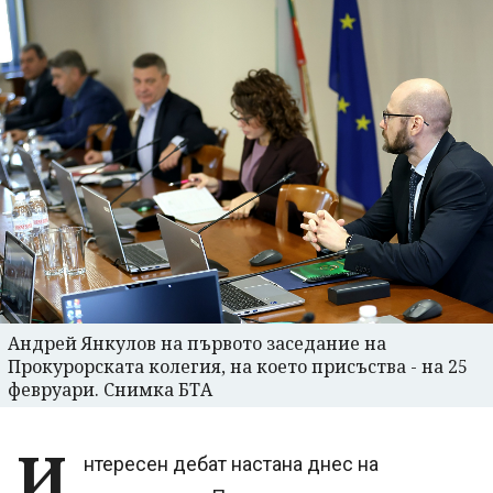
Андрей Янкулов на първото заседание на
Прокурорската колегия, на което присъства - на 25
февруари. Снимка БТА
И
нтересен дебат настана днес на