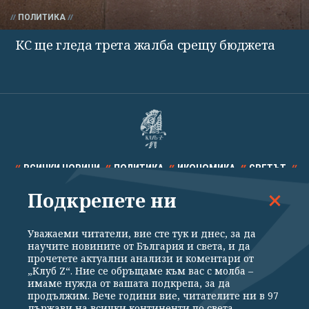
ПОЛИТИКА
КС ще гледа трета жалба срещу бюджета
ВСИЧКИ НОВИНИ
ПОЛИТИКА
ИКОНОМИКА
СВЕТЪТ
Подкрепете ни
СПОРТ
КУЛТУРА
ТЕХНОЛОГИИ
КАЛЕЙДОСКОП
МНЕНИЯ
Уважаеми читатели, вие сте тук и днес, за да
научите новините от България и света, и да
прочетете актуални анализи и коментари от
„Клуб Z“. Ние се обръщаме към вас с молба –
имаме нужда от вашата подкрепа, за да
продължим. Вече години вие, читателите ни в 97
Общи условия
Политика за поверителност
държави на всички континенти по света,