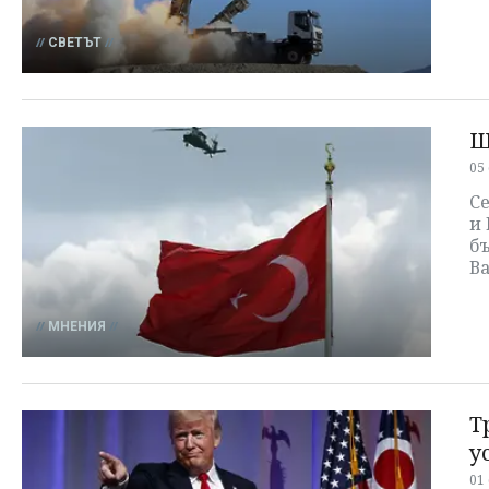
СВЕТЪТ
Щ
05
С
и
б
В
МНЕНИЯ
Т
у
01