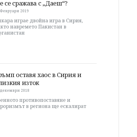
е се сражава с „Даеш“?
 Февруари 2019
кара играе двойна игра в Сирия,
акто навремето Пакистан в
фганистан
ръмп оставя хаос в Сирия и
лизкия изток
 декември 2018
оенното противопоставяне и
ероризмът в региона ще ескалират