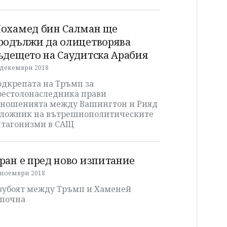
охамед бин Салман ще
родължи да олицетворява
ъдещето на Саудитска Арабия
 декември 2018
одкрепата на Тръмп за
рестолонаследника прави
тношенията между Вашингтон и Рияд
аложник на вътрешнополитическите
нтагонизми в САЩ
ран е пред ново изпитание
 ноември 2018
вубоят между Тръмп и Хаменей
апочна