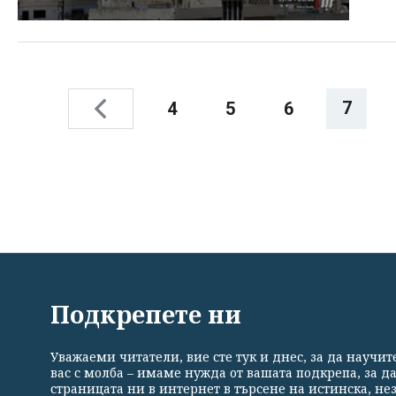
7
4
5
6
ВСИЧКИ НОВИНИ
ПОЛИТИКА
ИКОНОМИКА
Подкрепете ни
Уважаеми читатели, вие сте тук и днес, за да научи
Общи условия
Политика за поверителност
Реклама
вас с молба – имаме нужда от вашата подкрепа, за д
страницата ни в интернет в търсене на истинска, н