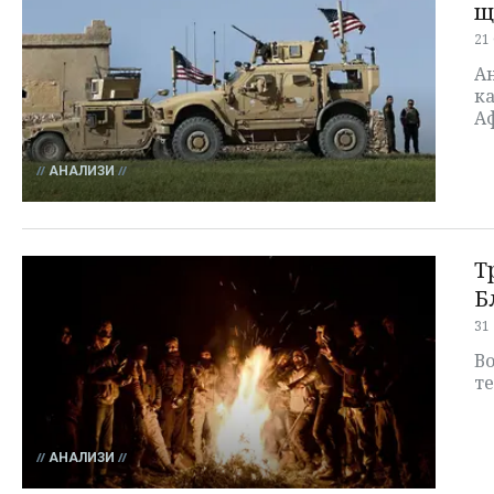
щ
21
Ан
к
А
АНАЛИЗИ
Т
Б
31
В
т
АНАЛИЗИ