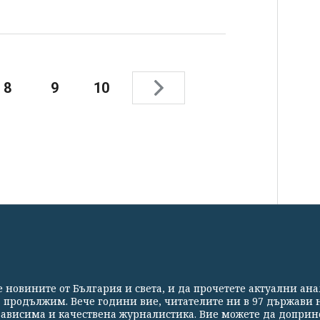
8
9
10
СВЕТЪТ
СПОРТ
КУЛТУРА
ТЕХНОЛОГИИ
КАЛЕЙ
те новините от България и света, и да прочетете актуални ан
Партньори
Контакти
За Клуб Z
Екип
Подкрепете 
а продължим. Вече години вие, читателите ни в 97 държави н
езависима и качествена журналистика. Вие можете да доприн