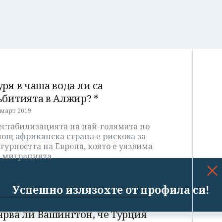
уря в чаша вода ли са
ъбитията в Алжир? *
 март 2019
естабилизацията на най-голямата по
ощ африканска страна е рискова за
гурността на Европа, която е уязвима
т миграцията
Успешно излязохте от профила си!
ярва ли Вашингтон, че Турция