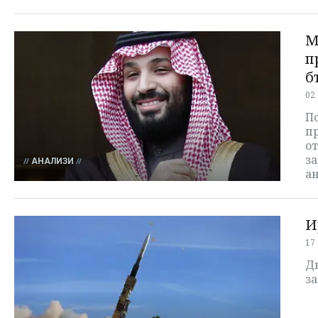
М
п
б
02
П
п
о
з
АНАЛИЗИ
а
И
17
Д
з