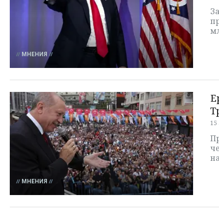
За
пр
м
МНЕНИЯ
Е
Т
15
Пр
че
н
МНЕНИЯ