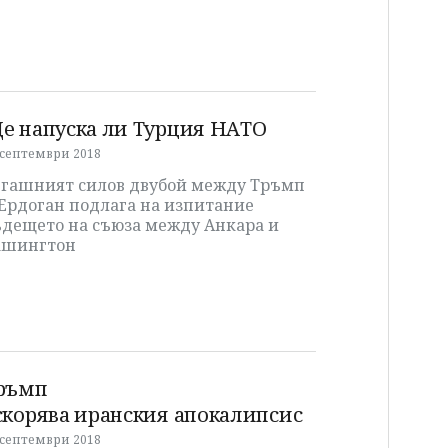
е напуска ли Турция НАТО
 септември 2018
егашният силов двубой между Тръмп
 Ердоган подлага на изпитание
ъдещето на съюза между Анкара и
ашингтон
ръмп
скорява иранския апокалипсис
 септември 2018