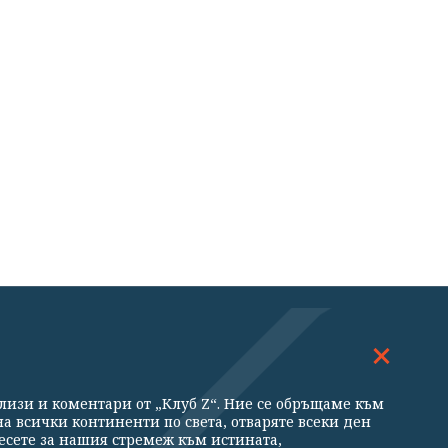
ДОСКОП
МНЕНИЯ
ализи и коментари от „Клуб Z“. Ние се обръщаме към
ни
а всички континенти по света, отваряте всеки ден
есете за нашия стремеж към истината,