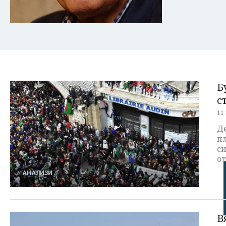
Б
с
11
Д
пл
си
о
АНАЛИЗИ
В