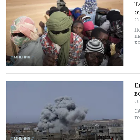
Т
о
23
П
и
к
МНЕНИЯ
Е
в
01
СА
г
МНЕНИЯ