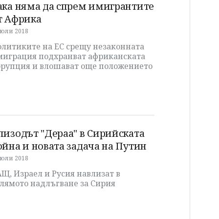
ака няма да спрем имигрантите
т Африка
 юли 2018
олитиките на ЕС срещу незаконната
миграция подхранват африканската
орупция и влошават още положението
пизодът "Дераа" в Сирийската
ойна и новата задача на Путин
 юли 2018
Щ, Израел и Русия навлизат в
олямото надлъгване за Сирия