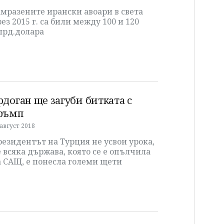
мразените ирански авоари в света
ез 2015 г. са били между 100 и 120
лрд.долара
рдоган ще загуби битката с
ръмп
 август 2018
езидентът на Турция не усвои урока,
 всяка държава, която се е опълчила
а САЩ, е понесла големи щети