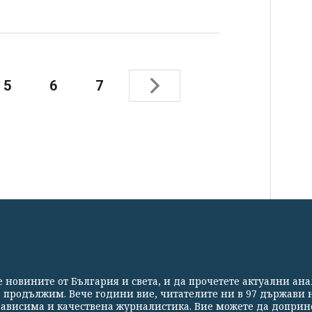
5
6
7
СВЕТЪТ
СПОРТ
КУЛТУРА
ТЕХНОЛОГИИ
КАЛЕЙ
те новините от България и света, и да прочетете актуални ан
Партньори
Контакти
За Клуб Z
Екип
Подкрепете 
а продължим. Вече години вие, читателите ни в 97 държави н
езависима и качествена журналистика. Вие можете да доприн