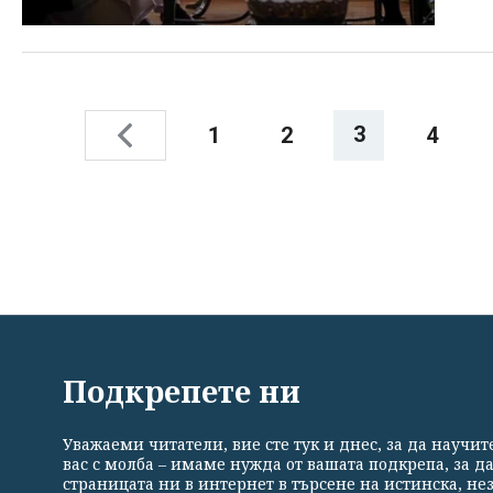
3
1
2
4
ВСИЧКИ НОВИНИ
ПОЛИТИКА
ИКОНОМИКА
Подкрепете ни
Уважаеми читатели, вие сте тук и днес, за да научи
Общи условия
Политика за поверителност
Реклама
вас с молба – имаме нужда от вашата подкрепа, за д
страницата ни в интернет в търсене на истинска, н