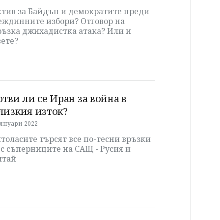
ктив за Байдън и демократите преди
еждинните избори? Отговор на
ръзка джихадистка атака? Или и
вете?
отви ли се Иран за война в
лизкия изток?
 януари 2022
толасите търсят все по-тесни връзки
с съперниците на САЩ - Русия и
итай