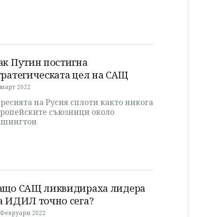
ак Путин постигна
тратегическата цел на САЩ
 март 2022
ресията на Русия сплоти както никога
вропейските съюзници около
ашингтон
ащо САЩ ликвидираха лидера
а ИДИЛ точно сега?
 Февруари 2022