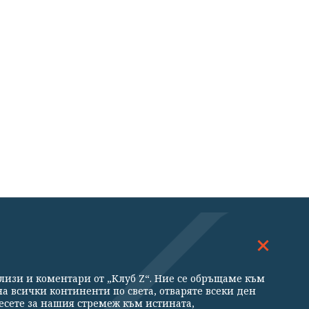
ДОСКОП
МНЕНИЯ
ализи и коментари от „Клуб Z“. Ние се обръщаме към
ни
а всички континенти по света, отваряте всеки ден
есете за нашия стремеж към истината,