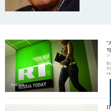
"
т
13
Ru
П
св
МНЕНИЯ
П