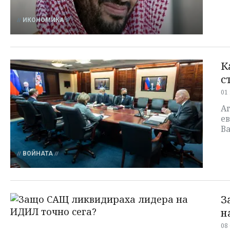
ИКОНОМИКА
К
с
01
Аг
е
В
ВОЙНАТА
З
н
08