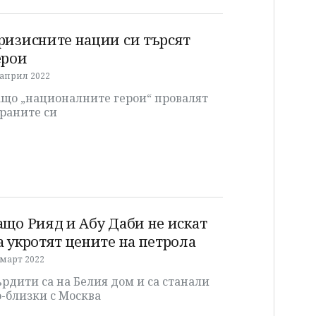
ризисните нации си търсят
ерои
 април 2022
ащо „националните герои“ провалят
раните си
ащо Рияд и Абу Даби не искат
а укротят цените на петрола
 март 2022
рдити са на Белия дом и са станали
-близки с Москва