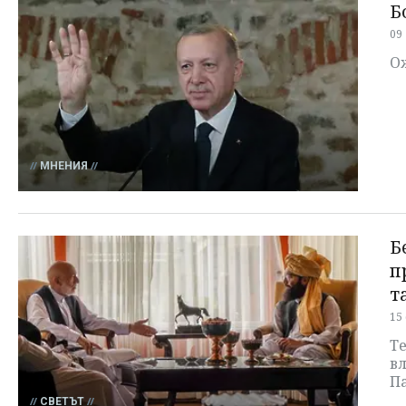
Б
09
Ож
МНЕНИЯ
Б
п
т
15
Т
вл
П
СВЕТЪТ