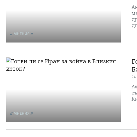
А
м
д
д
МНЕНИЯ
Г
Б
24
Ая
съ
К
МНЕНИЯ