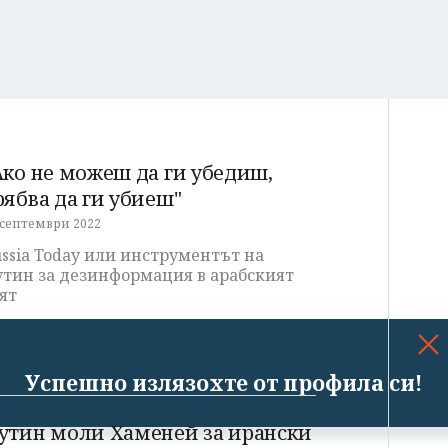
Ако не можеш да ги убедиш,
рябва да ги убиеш"
 септември 2022
ssia Today или инструментът на
утин за дезинформация в арабският
ят
Успешно излязохте от профила си!
утин моли Хаменей за ирански