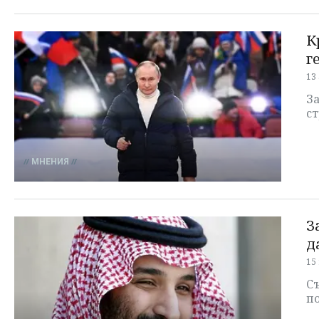
К
г
13
З
ст
МНЕНИЯ
З
д
15
Съ
по