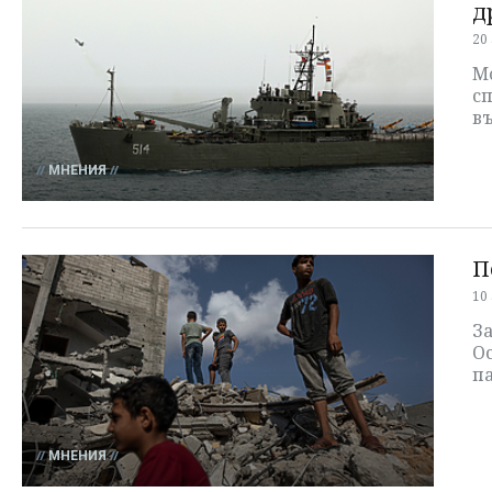
д
20
М
с
въ
МНЕНИЯ
П
10
З
Ос
п
МНЕНИЯ