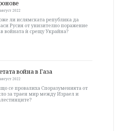
ронове
 август 2022
оже ли ислямската република да
паси Русия от унизително поражение
в войната ѝ срещу Украйна?
етата война в Газа
 август 2022
ащо се провалиха Споразуменията от
ло за траен мир между Израел и
алестинците?