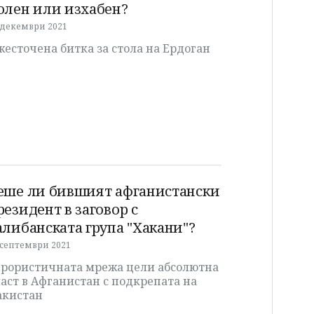
олен или изхабен?
 декември 2021
есточена битка за стола на Ердоган
еше ли бившият афганистански
резидент в заговор с
алибанската група "Хакани"?
 септември 2021
ерористичната мрежа цели абсолютна
аст в Афганистан с подкрепата на
акистан