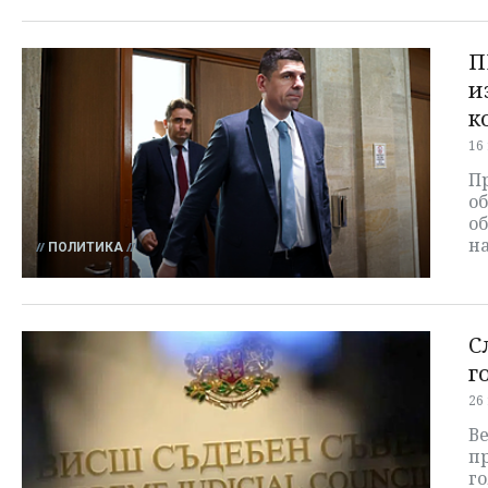
П
и
к
16
П
об
об
н
ПОЛИТИКА
С
г
26
В
пр
го