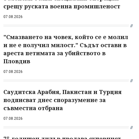
срещу руската военна промишленост
07.08.2026
"Смазването на човек, който се е молил
и не е получил милост." Съдът остави в
ареста петимата за убийството в
Пловдив
07.08.2026
Саудитска Арабия, Пакистан и Турция
подписват днес споразумение за
съвместна отбрана
07.08.2026
75-годишен дилър продава суперчист