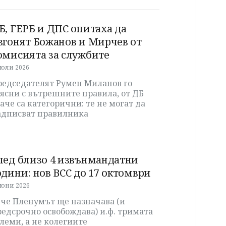
Б, ГЕРБ и ДПС опитаха да
згонят Божанов и Мирчев от
омисията за службите
 юли 2026
редседателят Румен Миланов го
ясни с вътрешните правила, от ДБ
аче са категорични: те не могат да
адписват правилника
лед близо 4 извънмандатни
одини: нов ВСС до 17 октомври
 юни 2026
ече Пленумът ще назначава (и
едсрочно освобождава) и.ф. тримата
леми, а не колегиите