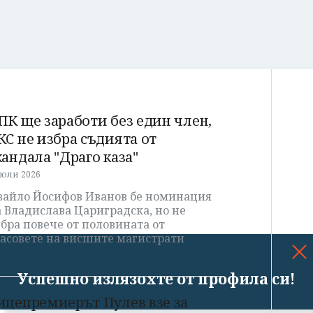
ПК ще заработи без един член,
КС не избра съдията от
кандала "Драго каза"
 юли 2026
вайло Йосифов Иванов бе номинация
 Владислава Цариградска, но не
бра повече от половината от
ласовете на висшите магистрати
Успешно излязохте от профила си!
ицепремиерът Пулев взе за