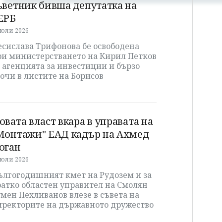
ъветник бивша депутатка на
ЕРБ
 юли 2026
есислава Трифонова бе освободена
ри министерстването на Кирил Петков
 агенцията за инвестиции и бързо
очи в листите на Борисов
овата власт вкара в управата на
Монтажи" ЕАД кадър на Ахмед
оган
 юли 2026
ългогодишният кмет на Рудозем и за
ратко областен управител на Смолян
мен Пехливанов влезе в съвета на
иректорите на държавното дружество