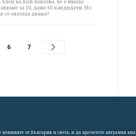
 член на КПК показва, че е имало
акване за 50, даже 60 кандидати. Но
к се оказаха двама?
6
7
СВЕТЪТ
СПОРТ
КУЛТУРА
ТЕХНОЛОГИИ
КАЛЕЙ
те новините от България и света, и да прочетете актуални ан
Партньори
Контакти
За Клуб Z
Екип
Подкрепете 