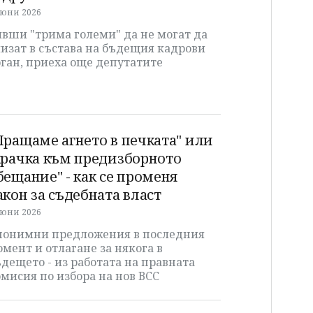
 юни 2026
вши "трима големи" да не могат да
изат в състава на бъдещия кадрови
ган, приеха още депутатите
Пращаме агнето в печката" или
крачка към предизборното
бещание" - как се променя
акон за съдебната власт
 юни 2026
нонимни предложения в последния
мент и отлагане за някога в
дещето - из работата на правната
мисия по избора на нов ВСС