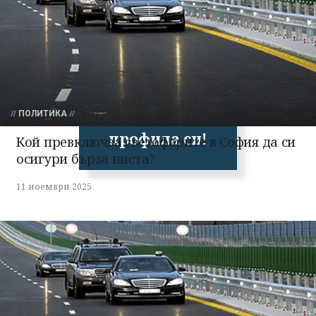
Успешно
ПОЛИТИКА
излязохте от
профила си!
Кой превключва светофарите в София да си
осигури бърза писта?
11 ноември 2025