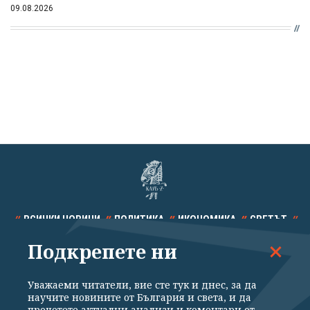
09.08.2026
ВСИЧКИ НОВИНИ
ПОЛИТИКА
ИКОНОМИКА
СВЕТЪТ
Подкрепете ни
СПОРТ
КУЛТУРА
ТЕХНОЛОГИИ
КАЛЕЙДОСКОП
МНЕНИЯ
Уважаеми читатели, вие сте тук и днес, за да
научите новините от България и света, и да
прочетете актуални анализи и коментари от