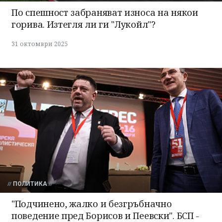
По спешност забраняват износа на някои
горива. Изтегля ли ги "Лукойл"?
31 октомври 2025
ПОЛИТИКА
"Подчинено, жалко и безгръбначно
поведение пред Борисов и Пеевски". БСП -