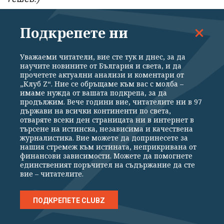
Подкрепете ни
Понякога и тук с пиара се прекалява – като
зрелищното отвеждане за разпит под
Уважаеми читатели, вие сте тук и днес, за да
полицейски конвой на кмета на Кърджали. По-
научите новините от България и света, и да
късно бдителни граждани в социалните мрежи
прочетете актуални анализи и коментари от
„Клуб Z“. Ние се обръщаме към вас с молба –
пуснаха кадри как със същия Ерол Мюмюн
имаме нужда от вашата подкрепа, за да
продължим. Вече години вие, читателите ни в 97
Демерджиев открива обновената сграда на
държави на всички континенти по света,
Пожарната в града… Все пак имаше интересно
отваряте всеки ден страницата ни в интернет в
търсене на истинска, независима и качествена
"съвпадение" във времето - само няколко дни
журналистика. Вие можете да допринесете за
нашия стремеж към истината, неприкривана от
след разпита на кмета на Кърджали цялото
финансови зависимости. Можете да помогнете
ръководство на ДПС в намиращото се наблизо
единственият поръчител на съдържание да сте
вие – читателите.
Кирково реши да подаде оставка и да се възмути
смело от централата. И Кърджали, и Кирково
ПОДКРЕПЕТЕ CLUBZ
бяха сред първите "пристанали" на Пеевски
преди две години. Дали това е началото на