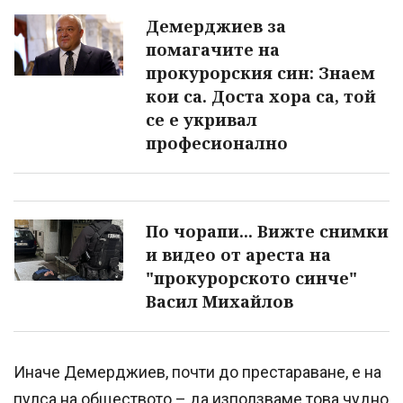
Демерджиев за
помагачите на
прокурорския син: Знаем
кои са. Доста хора са, той
се е укривал
професионално
По чорапи... Вижте снимки
и видео от ареста на
"прокурорското синче"
Васил Михайлов
Иначе Демерджиев, почти до престараване, е на
пулса на обществото – да използваме това чудно