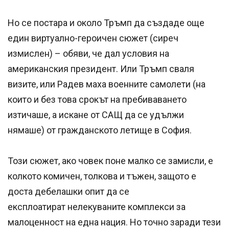
Но се постара и около Тръмп да създаде още
един виртуално-героичен сюжет (сиреч
измислен) – обяви, че дал условия на
американския президент. Или Тръмп сваля
визите, или Радев маха военните самолети (на
които и без това срокът на пребиваването
изтичаше, а искане от САЩ да се удължи
нямаше) от гражданското летище в София.
Този сюжет, ако човек поне малко се замисли, е
колкото комичен, толкова и тъжен, защото е
доста дебелашки опит да се
експлоатират нелекуваните комплекси за
малоценност на една нация. Но точно заради тези