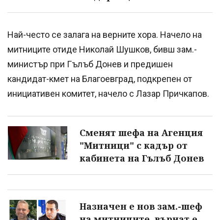
Най-често се залага на верните хора. Начело на
митниците отиде Николай Шушков, бивш зам.-
министър при Гълъб Донев и предишен
кандидат-кмет на Благоевград, подкрепен от
инициативен комитет, начело с Лазар Причкапов.
Сменят шефа на Агенция
"Митници" с кадър от
кабинета на Гълъб Донев
Назначен е нов зам.-шеф
на митниците, върнат е