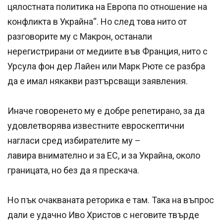
цялостната политика на Европа по отношение на
конфликта в Украйна“. Но след това нито от
разговорите му с Макрон, останали
нерегистрирани от медиите във Франция, нито с
Урсула фон дер Лайен или Марк Рюте се разбра
да е имал някакви разтърсващи заявления.
Иначе говоренето му е добре репетирано, за да
удовлетворява известните евроскептични
нагласи сред избирателите му –
лавира внимателно и за ЕС, и за Украйна, около
границата, но без да я прескача.
Но пък очакваната реторика е там. Така на въпрос
дали е удачно Иво Христов с неговите твърде