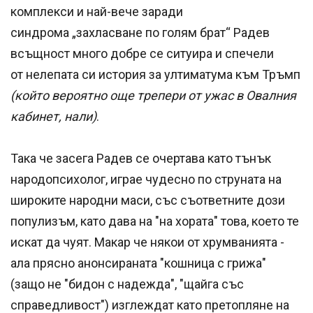
комплекси и най-вече заради
синдрома „захласване по голям брат“ Радев
всъщност много добре се ситуира и спечели
от нелепата си история за ултиматума към Тръмп
(който вероятно още трепери от ужас в Овалния
кабинет, нали)
.
Така че засега Радев се очертава като тънък
народопсихолог, играе чудесно по струната на
широките народни маси, със съответните дози
популизъм, като дава на "на хората" това, което те
искат да чуят. Макар че някои от хрумванията -
ала прясно анонсираната "кошница с грижа"
(защо не "бидон с надежда", "щайга със
справедливост") изглеждат като претопляне на