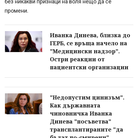
без никакви признаци на воля нещо да се
промени.
Иванка Динева, близка до
ГЕРБ, се връща начело на
"Медицински надзор".
Остри реакции от
пациентски организации
"Недопустим цинизъм".
Как държавната
чиновничка Иванка
Динева "посъветва"
трансплантираните "да
бъдат по-смирени"