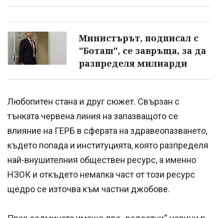
Министърът, подписал с
"Боташ", се завръща, за да
разпределя милиарди
Любопитен стана и друг сюжет. Свързан с
тънката червена линия на запазващото се
влияние на ГЕРБ в сферата на здравеопазването,
където попада и институцията, която разпределя
най-внушителния обществен ресурс, а именно
НЗОК и откъдето немалка част от този ресурс
щедро се източва към частни джобове.