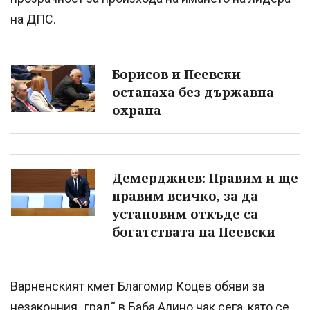
на ДПС.
Борисов и Пеевски
останаха без държавна
охрана
Демерджиев: Правим и ще
правим всичко, за да
установим откъде са
богатствата на Пеевски
Варненският кмет Благомир Коцев обяви за
незаконния „град“ в Баба Алино чак сега, като се