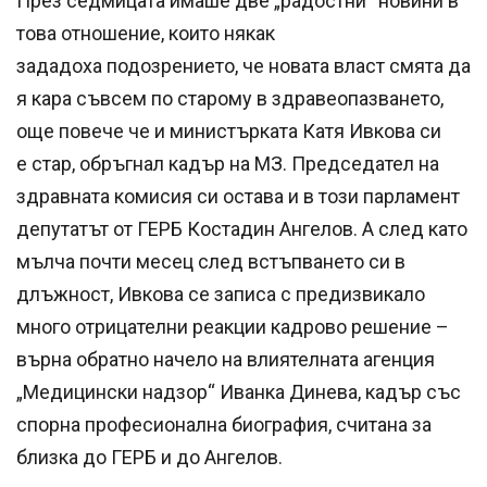
През седмицата имаше две „радостни“ новини в
това отношение, които някак
зададоха подозрението, че новата власт смята да
я кара съвсем по старому в здравеопазването,
още повече че и министърката Катя Ивкова си
е стар, обръгнал кадър на МЗ. Председател на
здравната комисия си остава и в този парламент
депутатът от ГЕРБ Костадин Ангелов. А след като
мълча почти месец след встъпването си в
длъжност, Ивкова се записа с предизвикало
много отрицателни реакции кадрово решение –
върна обратно начело на влиятелната агенция
„Медицински надзор“ Иванка Динева, кадър със
спорна професионална биография, считана за
близка до ГЕРБ и до Ангелов.