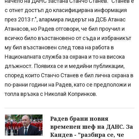
начело на ДАНС застана Станчо Станев. "Станев е
с отнет достъп до класифицирана информация
през 2013 г.", алармира лидерът на ДСБ Атанас
Атанасов, но Радев отговори, че бил проучил и
всичко било възстановено от съда и избраникът
му бил възстановен след това на работа в
Националната служба за охрана и то на висока
длъжност. Появиха се и медийни публикации,
според които Станчо Станев е бил лична охрана в
по-ранни години на Радев, като се предположи и
топла връзка с Николай Копринков.
Радев брани новия
временен шеф на ДАНС. За
Кандев - "разбира се, че