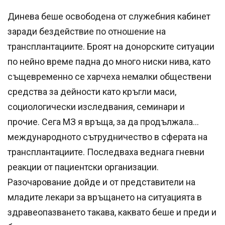
Динева беше освободена от служебния кабинет
заради бездействие по отношение на
трансплантациите. Броят на донорските ситуации
по нейно време падна до много ниски нива, като
същевременно се харчеха немалки обществени
средства за дейности като кръгли маси,
социологически изследвания, семинари и
прочие. Сега МЗ я връща, за да продължала...
международното сътрудничество в сферата на
трансплантациите. Последваха веднага гневни
реакции от пациентски организации.
Разочарование дойде и от представители на
младите лекари за връщането на ситуацията в
здравеопазването такава, каквато беше и преди и