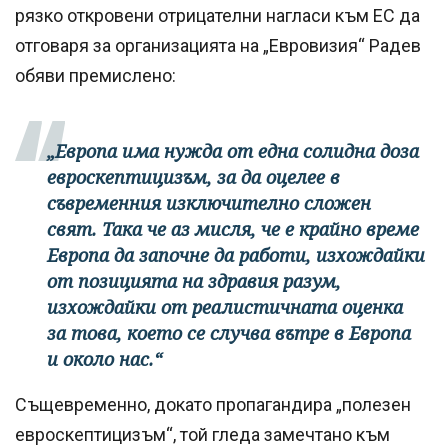
рязко откровени отрицателни нагласи към ЕС да
отговаря за организацията на „Евровизия“ Радев
обяви премислено:
„Европа има нужда от една солидна доза
евроскептицизъм, за да оцелее в
съвременния изключително сложен
свят. Така че аз мисля, че е крайно време
Европа да започне да работи, изхождайки
от позицията на здравия разум,
изхождайки от реалистичната оценка
за това, което се случва вътре в Европа
и около нас.“
Същевременно, докато пропагандира „полезен
евроскептицизъм“, той гледа замечтано към