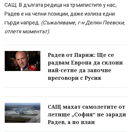
САЩ. В дългата редица на тръмпистите у нас,
Радев е на челни позиции, даже излиза едни
гърди напред.
(Съжаляваме, г-н Делян Пеевски,
отлетя моментът)
.
Радев от Париж: Ще се
радвам Европа да склони
най-сетне да започне
преговори с Русия
САЩ махат самолетите от
летище „София“ не заради
Радев, а по план