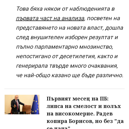
Това бяха някои от наблюденията в
първата част на анализа
, посветен на
представянето на новата власт, дошла
след внушителен изборен резултат и
пълно парламентарно мнозинство,
непостигано от десетилетия, както и
генерирала твърде много очаквания,
че най-общо казано ще бъде различно.
Първият месец на ПБ:
липса на смелост и полъх
на високомерие. Радев
копира Борисов, но без "да
се цапа"