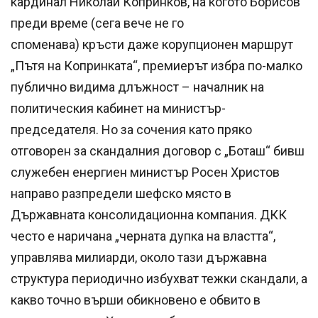
кардинал Николай Копринков, на когото Борисов
преди време (сега вече не го
споменава) кръсти даже корупционен маршрут
„Пътя на Копринката“, премиерът избра по-малко
публично видима длъжност – началник на
политическия кабинет на министър-
председателя. Но за сочения като пряко
отговорен за скандалния договор с „Боташ“ бивш
служебен енергиен министър Росен Христов
направо разпредели шефско място в
Държавната консолидационна компания. ДКК
често е наричана „черната дупка на властта“,
управлява милиарди, около тази държавна
структура периодично избухват тежки скандали, а
какво точно върши обикновено е обвито в