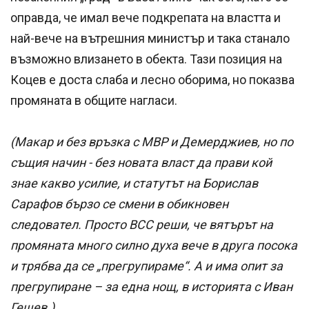
оправда, че имал вече подкрепата на властта и
най-вече на вътрешния министър и така станало
възможно влизането в обекта. Тази позиция на
Коцев е доста слаба и лесно оборима, но показва
промяната в общите нагласи.
(Макар и без връзка с МВР и Демерджиев, но по
същия начин - без новата власт да прави кой
знае какво усилие, и статутът на Борислав
Сарафов бързо се смени в обикновен
следовател. Просто ВСС реши, че вятърът на
промяната много силно духа вече в друга посока
и трябва да се „прегрупираме“. А и има опит за
прегрупиране – за една нощ, в историята с Иван
Гешев.)