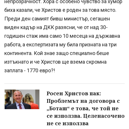
непрозрачност. Хора с особено чувство за хумор
биха казали, че Христов е роден за това място.
Преди ден самият бивш министър, сегашен
виден кадър на ДКК разясни, че от над 30-
годишен стаж има само 10 месеца на държавна
работа, а експертизата му била призната на три
континента. Кой знае защо специално беше
изтъкнато и че Христов ще взема скромна
заплата - 1770 евро?!
Росен Христов пак:
Проблемът на договора с
„Боташ“ е това, че той не
се използва. Целенасочено
не се използва