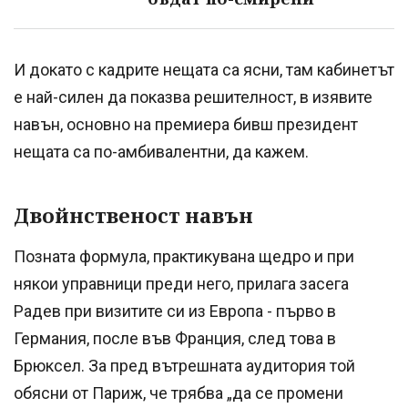
И докато с кадрите нещата са ясни, там кабинетът
е най-силен да показва решителност, в изявите
навън, основно на премиера бивш президент
нещата са по-амбивалентни, да кажем.
Двойнственост навън
Позната формула, практикувана щедро и при
някои управници преди него, прилага засега
Радев при визитите си из Европа - първо в
Германия, после във Франция, след това в
Брюксел. За пред вътрешната аудитория той
обясни от Париж, че трябва „да се промени