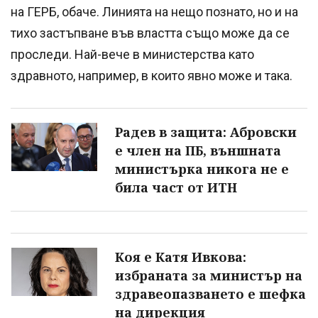
на ГЕРБ, обаче. Линията на нещо познато, но и на
тихо застъпване във властта също може да се
проследи. Най-вече в министерства като
здравното, например, в които явно може и така.
Радев в защита: Абровски
е член на ПБ, външната
министърка никога не е
била част от ИТН
Коя е Катя Ивкова:
избраната за министър на
здравеопазването е шефка
на дирекция