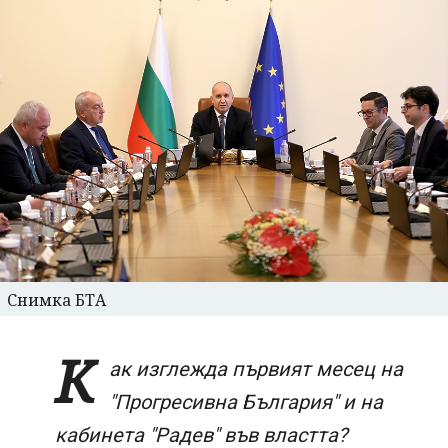
Снимка БТА
К
ак изглежда първият месец на
"Прогресивна България" и на
кабинета "Радев" във властта?