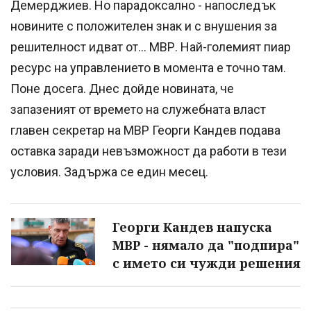
Демерджиев. Но парадоксално - напоследък
новините с положителен знак и с внушения за
решителност идват от… МВР. Най-големият пиар
ресурс на управлението в момента е точно там.
Поне досега. Днес дойде новината, че
запазеният от времето на служебната власт
главен секретар на МВР Георги Кандев подава
оставка заради невъзможност да работи в тези
условия. Задържа се един месец.
Георги Кандев напуска
МВР - нямало да "подпира"
с името си чужди решения