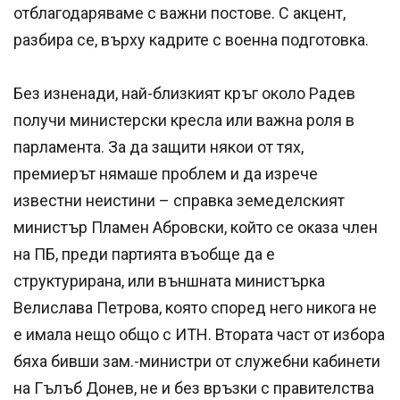
отблагодаряваме с важни постове. С акцент,
разбира се, върху кадрите с военна подготовка.
Без изненади, най-близкият кръг около Радев
получи министерски кресла или важна роля в
парламента. За да защити някои от тях,
премиерът нямаше проблем и да изрече
известни неистини – справка земеделският
министър Пламен Абровски, който се оказа член
на ПБ, преди партията въобще да е
структурирана, или външната министърка
Велислава Петрова, която според него никога не
е имала нещо общо с ИТН. Втората част от избора
бяха бивши зам.-министри от служебни кабинети
на Гълъб Донев, не и без връзки с правителства