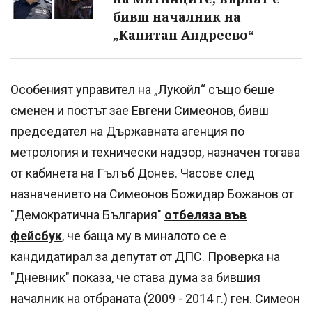
бивш началник на
„Капитан Андреево“
Особеният управител на „Лукойл“ също беше
сменен и постът зае Евгени Симеонов, бивш
председател на Държавната агенция по
метрология и технически надзор, назначен тогава
от кабинета на Гълъб Донев. Часове след
назначението на Симеонов Божидар Божанов от
"Демократична България"
отбеляза във
фейсбук
, че баща му в миналото се е
кандидатирал за депутат от ДПС. Проверка на
"Дневник" показа, че става дума за бившия
началник на отбраната (2009 - 2014 г.) ген. Симеон