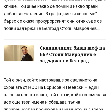
клише. Той знае какво се помни и какво прави
добро впечатление. В графа „ние ги хващаме“
бързо се оказа прокурорският син, отнякъде се
появи задържан в Белград Стоян Мавродиев…
Скандалният бивш шеф на
ББР Стоян Мавродиев е
задържан в Белград
Той е онзи, който настояваше за свалянето на
охраната от НСО на Борисов и Пеевски – един
плюс на новата власт, той е този, който споменава
все още тези имена и обещава пълна
прозрачност за произхода на имането на лидера