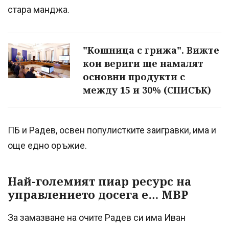
стара манджа.
"Кошница с грижа". Вижте
кои вериги ще намалят
основни продукти с
между 15 и 30% (СПИСЪК)
ПБ и Радев, освен популистките заигравки, има и
още едно оръжие.
Най-големият пиар ресурс на
управлението досега е… МВР
За замазване на очите Радев си има Иван