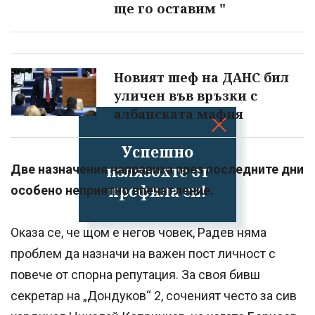
ще го оставим "
Новият шеф на ДАНС бил
уличен във връзки с
албанската мафия
Успешно
излязохте от
Две назначения направиха през последните дни
профила си!
особено неприятно впечатление.
Оказа се, че щом е негов човек, Радев няма
проблем да назначи на важен пост личност с
повече от спорна репутация. За своя бивш
секретар на „Дондуков“ 2, соченият често за сив