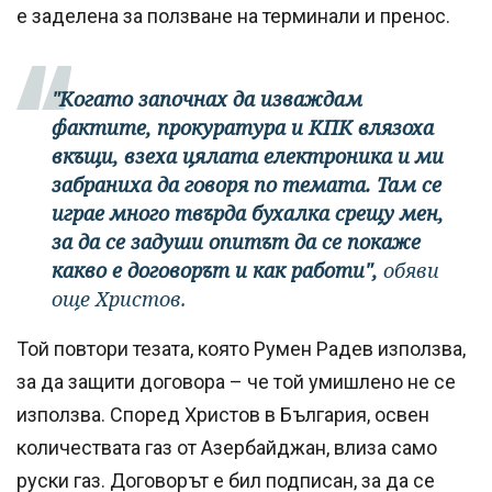
е заделена за ползване на терминали и пренос.
"Когато започнах да изваждам
фактите, прокуратура и КПК влязоха
вкъщи, взеха цялата електроника и ми
забраниха да говоря по темата. Там се
играе много твърда бухалка срещу мен,
за да се задуши опитът да се покаже
какво е договорът и как работи",
обяви
още Христов.
Той повтори тезата, която Румен Радев използва,
за да защити договора – че той умишлено не се
използва. Според Христов в България, освен
количествата газ от Азербайджан, влиза само
руски газ. Договорът е бил подписан, за да се