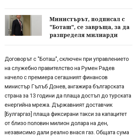
Министърът, подписал с
"Боташ", се завръща, за да
разпределя милиарди
Договорът с "Боташ", сключен при управлението
на служебно правителство на Румен Радев
начело с премиера сегашният финансов
министър Гълъб Донев, ангажира българската
страна за 13 години да плаща достъп до турската
енергийна мрежа. Държавният доставчик
[Булгаргаз] плаща фиксирани такси за капацитет
от близо половин милион долара на ден,
независимо дали реално внася газ. Общата сума