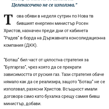
Целенасочено не се използва."
Т
ова обяви в неделя сутрин по Нова тв
бившият енергиен министър Росен
Христов, назначен преди дни от кабинета
"Радев" в борда на Държавната консолидационна
компания (ДКК).
"Боташ" бил част от цялостна стратегия за
"Булгаргаз", чрез която да се прекрати
зависимостта от руския газ. Тази стратегия обаче
нямало как да се реализира, защото "Боташ" не се
използвал, разясни Христов. Всъщност имали
договора само като бухалка срещу самия бивш
министър, добави.