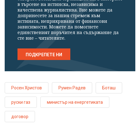
в търсене на истинска, независима и
качествена журналистика. Вие можете да
допринесете за нашия стремеж към
истината, неприкривана от финансови
зависимости. Можете да помогнете
единственият поръчител на съдържание да
сте вие – читателите.
ПОДКРЕПЕТЕ НИ
Росен Христов
Румен Радев
Боташ
руски газ
министър на енергетиката
договор