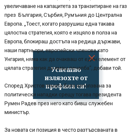
увеличаване на капацитета за транзитиране на газ
през България, Сърбия, Румъния до Централна
Европа. „Тоест, когато разрушиш една такава
цялостна стратегия, която е изцяло в полза на
Европа, блокираш достъпа на редица държави,
наши партньори, европейски членове като
Унгария, няма как да очакваш от един елемент от
цялата стратегия да имаш печалба“, добави той.
Успешно
излязохте от
профила си!
Според Христов темата била използвана за
политически нападки срещу тогава президента
Румен Радев през него като бивш служебен
министър.
За новата си позиция в често разтърсваната в