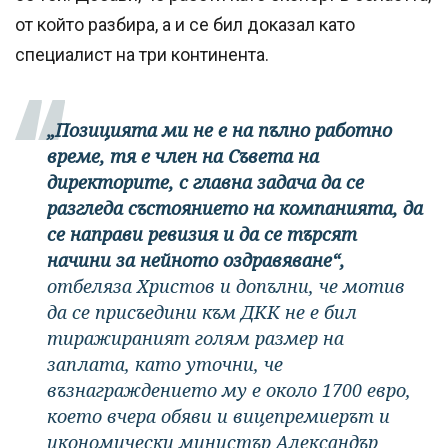
от който разбира, а и се бил доказал като
специалист на три континента.
„Позицията ми не е на пълно работно
време, тя е член на Съвета на
директорите, с главна задача да се
разгледа състоянието на компанията, да
се направи ревизия и да се търсят
начини за нейното оздравяване“,
отбеляза Христов и допълни, че мотив
да се присъедини към ДКК не е бил
тиражираният голям размер на
заплата, като уточни, че
възнаграждението му е около 1700 евро,
което вчера обяви и вицепремиерът и
икономически министър Александър