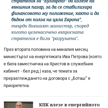
стратегия за “Булгаргаз” да излезе на
външния пазар, за да се стабилизира
финансовото му положение, както и да
бъдем от полза на цяла Европа"
,
твърди бившият министър, според
когото целенасочено въпросната
стратегия е била "разрушена".
През втората половина на миналия месец
министърът на енергетиката Ива Петрова (която
е била заместничка на Христов в служебния
кабинет - бел.ред.) каза, че темата за
преразглеждането на договора с „Боташ“ е
приоритетна.
КПК влезе в енергийното