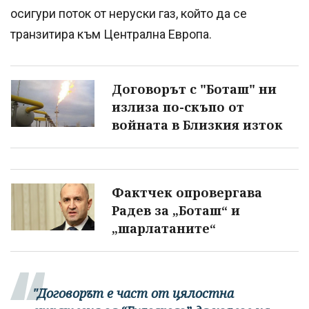
осигури поток от неруски газ, който да се
транзитира към Централна Европа.
Договорът с "Боташ" ни
излиза по-скъпо от
войната в Близкия изток
Фактчек опровергава
Радев за „Боташ“ и
„шарлатаните“
"Договорът е част от цялостна