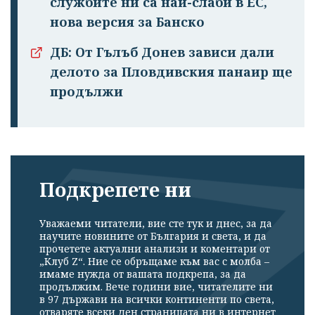
службите ни са най-слаби в ЕС,
нова версия за Банско
ДБ: От Гълъб Донев зависи дали
делото за Пловдивския панаир ще
продължи
Подкрепете ни
Уважаеми читатели, вие сте тук и днес, за да
научите новините от България и света, и да
прочетете актуални анализи и коментари от
„Клуб Z“. Ние се обръщаме към вас с молба –
имаме нужда от вашата подкрепа, за да
продължим. Вече години вие, читателите ни
в 97 държави на всички континенти по света,
отваряте всеки ден страницата ни в интернет