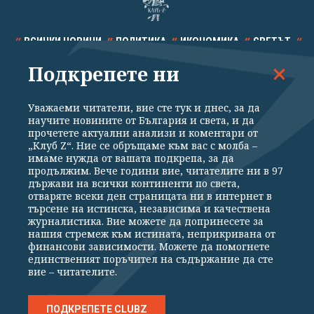
ВСИЧКИ НОВИНИ
ПОЛИТИКА
ИКОНОМИКА
СВЕТЪТ
Подкрепете ни
СПОРТ
КУЛТУРА
ТЕХНОЛОГИИ
КАЛЕЙДОСКОП
МНЕНИЯ
Уважаеми читатели, вие сте тук и днес, за да
научите новините от България и света, и да
прочетете актуални анализи и коментари от
„Клуб Z“. Ние се обръщаме към вас с молба –
имаме нужда от вашата подкрепа, за да
продължим. Вече години вие, читателите ни в 97
Общи условия
Политика за поверителност
държави на всички континенти по света,
отваряте всеки ден страницата ни в интернет в
Реклама
Партньори
Контакти
За Клуб Z
търсене на истинска, независима и качествена
Екип
Подкрепете ни
журналистика. Вие можете да допринесете за
нашия стремеж към истината, неприкривана от
финансови зависимости. Можете да помогнете
единственият поръчител на съдържание да сте
Издател на www.clubz.bg е „Клуб Зебра Медия“ ЕООД, София, ул. "Алеко
вие – читателите.
Константинов" 3. Всички права запазени 2026 „Клуб Зебра Медия“
ЕООД.
Препечатването на материали, снимки и видео от www.clubz.bg без
разрешение ще бъде преследвано по съдебен път, съгласно
ПОДКРЕПЕТЕ CLUBZ