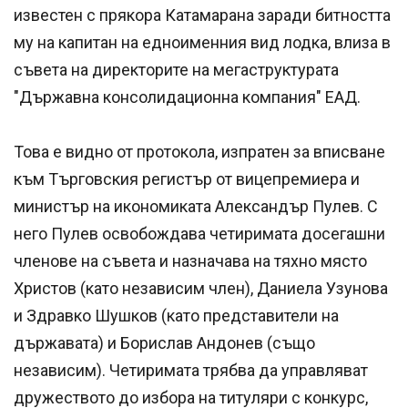
известен с прякора Катамарана заради битността
му на капитан на едноименния вид лодка, влиза в
съвета на директорите на мегаструктурата
"Държавна консолидационна компания" ЕАД.
Това е видно от протокола, изпратен за вписване
към Търговския регистър от вицепремиера и
министър на икономиката Александър Пулев. С
него Пулев освобождава четиримата досегашни
членове на съвета и назначава на тяхно място
Христов (като независим член), Даниела Узунова
и Здравко Шушков (като представители на
държавата) и Борислав Андонев (също
независим). Четиримата трябва да управляват
дружеството до избора на титуляри с конкурс,