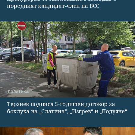
поредният кандидат-член на ВСС
ПОЛИТИКА
Терзиев подписа 5-годишен договор за
боклука на „Слатина“, „Изгрев“ и „Подуяне“