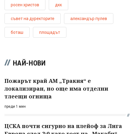
росен христов
дкк
съвет на дуректорите
александър пулев
боташ
площадът
НАЙ-НОВИ
Пожарът край АМ „Тракия“ е
локализиран, но още има отделни
тлеещи огнища
преди 1 мин
ЦСКА почти сигурно на плейоф за Лига
Европа след 3:0 като гост на „Макаби“