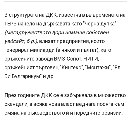
В структурата на ДКК, известна във времената на
ГЕРБ начело на държавата като "черна дупка"
(мегадружеството дори нямаше собствен
уебсайт, б.р.),
влизат предприятия, които
генерират милиарди (а някои и гълтат), като
оръжейните заводи ВМЗ-Сопот, НИТИ,
оръжейният търговец "Кинтекс", "Монтажи", "Ел
Би Булгарикум" и др.
През годините ДКК се е забърквала в множество
скандали, а всяка нова власт веднага посяга към
смяна на ръководството ѝ и поредните ревизии.