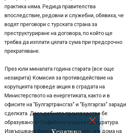
практика няма. Редица правителства
впоследствие, редовни и служебни, обявиха, че
водят преговори с турската страна за
преструктуриране на договора, по който ще
трябва да изплати цялата сума при предсрочно
прекратяване.
През юли миналата година старата (все още
незакрита) Комисия за противодействие на
корупцията проведе акция в сградата на
Министерството на енергетиката, както и в
офисите на "Булгартрансгаз" и "Булгаргаз" заради
сделката. Досъдебното производство бе
образувано от Софийска градска прокуратура.
Успешно
Извършвани бяха и претърсвания - и в дома на