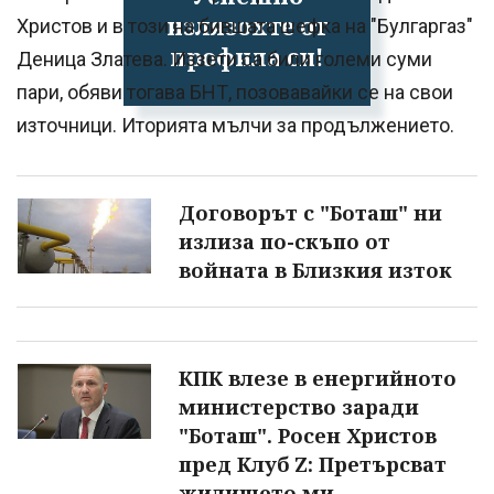
излязохте от
Христов и в този на бившата шефка на "Булгаргаз"
профила си!
Деница Златева. Иззети са били големи суми
пари, обяви тогава БНТ, позовавайки се на свои
източници. Иторията мълчи за продължението.
Договорът с "Боташ" ни
излиза по-скъпо от
войната в Близкия изток
КПК влезе в енергийното
министерство заради
"Боташ". Росен Христов
пред Клуб Z: Претърсват
жилището ми