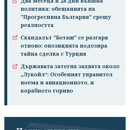
Два месеца и 28 дни външна
политика: обещанията на
"Прогресивна България" срещу
реалността
Скандалът "Боташ" се разгаря
отново: опозицията подозира
тайна сделка с Турция
Държавата затегна захвата около
„Лукойл“: Особеният управител
поема и авиационното, и
корабното гориво