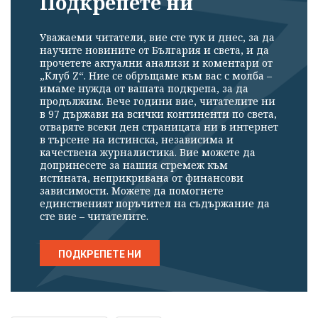
Подкрепете ни
Уважаеми читатели, вие сте тук и днес, за да
научите новините от България и света, и да
прочетете актуални анализи и коментари от
„Клуб Z“. Ние се обръщаме към вас с молба –
имаме нужда от вашата подкрепа, за да
продължим. Вече години вие, читателите ни
в 97 държави на всички континенти по света,
отваряте всеки ден страницата ни в интернет
в търсене на истинска, независима и
качествена журналистика. Вие можете да
допринесете за нашия стремеж към
истината, неприкривана от финансови
зависимости. Можете да помогнете
единственият поръчител на съдържание да
сте вие – читателите.
ПОДКРЕПЕТЕ НИ