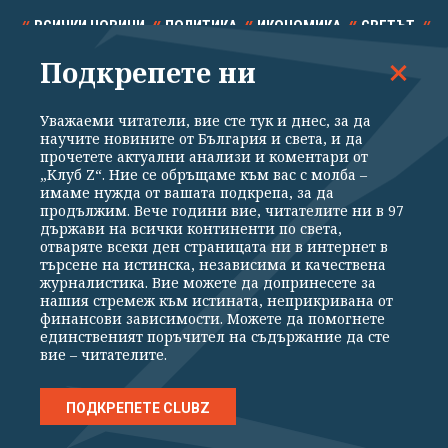
ВСИЧКИ НОВИНИ
ПОЛИТИКА
ИКОНОМИКА
СВЕТЪТ
Подкрепете ни
СПОРТ
КУЛТУРА
ТЕХНОЛОГИИ
КАЛЕЙДОСКОП
МНЕНИЯ
Уважаеми читатели, вие сте тук и днес, за да
научите новините от България и света, и да
прочетете актуални анализи и коментари от
„Клуб Z“. Ние се обръщаме към вас с молба –
имаме нужда от вашата подкрепа, за да
продължим. Вече години вие, читателите ни в 97
Общи условия
Политика за поверителност
държави на всички континенти по света,
отваряте всеки ден страницата ни в интернет в
Реклама
Партньори
Контакти
За Клуб Z
търсене на истинска, независима и качествена
Екип
Подкрепете ни
журналистика. Вие можете да допринесете за
нашия стремеж към истината, неприкривана от
финансови зависимости. Можете да помогнете
единственият поръчител на съдържание да сте
Издател на www.clubz.bg е „Клуб Зебра Медия“ ЕООД, София, ул. "Алеко
вие – читателите.
Константинов" 3. Всички права запазени 2026 „Клуб Зебра Медия“
ЕООД.
Препечатването на материали, снимки и видео от www.clubz.bg без
разрешение ще бъде преследвано по съдебен път, съгласно
ПОДКРЕПЕТЕ CLUBZ
ОБЩИТЕ УСЛОВИЯ