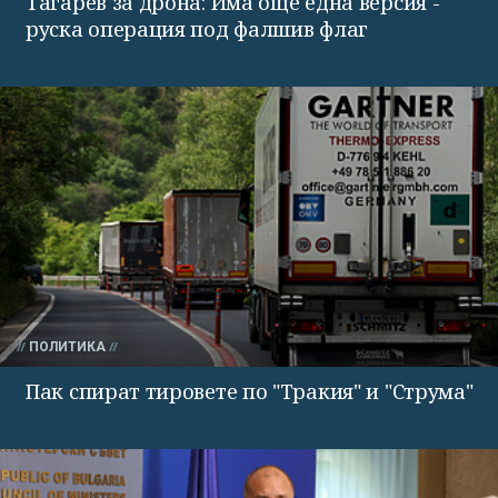
Тагарев за дрона: Има още една версия -
руска операция под фалшив флаг
ПОЛИТИКА
Пак спират тировете по "Тракия" и "Струма"