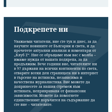
Подкрепете ни
Уважаеми читатели, вие сте тук и днес, за да
научите новините от България и света, и да
прочетете актуални анализи и коментари от
„Клуб Z“. Ние се обръщаме към вас с молба –
имаме нужда от вашата подкрепа, за да
продължим. Вече години вие, читателите ни
в 97 държави на всички континенти по света,
отваряте всеки ден страницата ни в интернет
в търсене на истинска, независима и
качествена журналистика. Вие можете да
допринесете за нашия стремеж към
истината, неприкривана от финансови
зависимости. Можете да помогнете
единственият поръчител на съдържание да
сте вие – читателите.