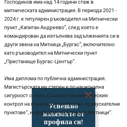
Господинов има над 14 години стаж в
митническата администрация. В периода 2021 -
2024 г. е титулярен ръководител на Митнически
пункт „Капитан Андреево“, след което е
командирован да изпълнява задълженията си в
други звена на Митница „Бургас“, включително
като ръководител на Митнически пункт
„Пристанище Бургас-Център“.
Има диплома по публична администрация.
Магистърската му степен е по национална
сигурност с тема „Същност на митническия
контрол на граничните контролно-пропускателни
Успешно
пунктове“, информират от Агенция „Митници“.
излязохте от
профила си!