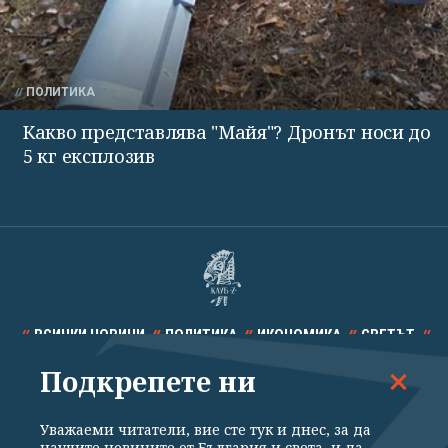
ПОЛИТИКА
Какво представлява "Майя"? Дронът носи до
5 кг експлозив
ВСИЧКИ НОВИНИ
ПОЛИТИКА
ИКОНОМИКА
СВЕТЪТ
Подкрепете ни
СПОРТ
КУЛТУРА
ТЕХНОЛОГИИ
КАЛЕЙДОСКОП
МНЕНИЯ
Уважаеми читатели, вие сте тук и днес, за да
научите новините от България и света, и да