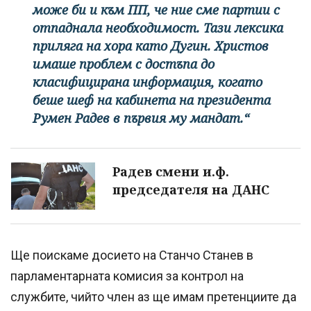
може би и към ПП, че ние сме партии с
отпаднала необходимост. Тази лексика
приляга на хора като Дугин. Христов
имаше проблем с достъпа до
класифицирана информация, когато
беше шеф на кабинета на президента
Румен Радев в първия му мандат.“
Радев смени и.ф.
председателя на ДАНС
Ще поискаме досието на Станчо Станев в
парламентарната комисия за контрол на
службите, чийто член аз ще имам претенциите да