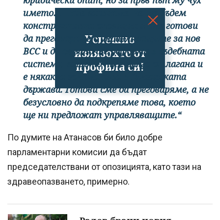
юридически опит, но за пръв път му чух
името. ... Ние заявихме, че ще бъдем
конструктивна опозиция и сме готови
Успешно
да преговаряме с управляващите за нов
ВСС и да се започне реформа в съдебната
излязохте от
система, защото тя е дълго отлагана и
профила си!
е някаква голяма язва в българската
държава. Готови сме да преговаряме, а не
безусловно да подкрепяме това, което
ще ни предложат управляващите.“
По думите на Атанасов би било добре
парламентарни комисии да бъдат
председателствани от опозицията, като тази на
здравеопазването, примерно.