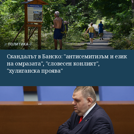
ПОЛИТИКА
Скандалът в Банско: "антисемитизъм и език
на омразата", "словесен конликт",
"хулиганска проява"