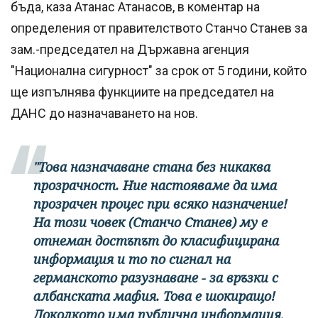
бъда, каза Атанас Атанасов, в коментар на
определения от правителството Станчо Станев за
зам.-председател на Държавна агенция
"Национална сигурност" за срок от 5 години, който
ще изпълнява функциите на председател на
ДАНС до назначаването на нов.
"Това назначаване стана без никаква
прозрачност. Ние настояваме да има
прозрачен процес при всяко назначение!
На този човек (Станчо Станев) му е
отнеман достъпът до класифицирана
информация и то по сигнал на
германското разузнаване - за връзки с
албанската мафия. Това е шокиращо!
Доколкото има публична информация,