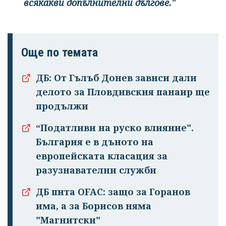
всякакви допълнителни дългове."
Още по темата
ДБ: От Гълъб Донев зависи дали
делото за Пловдивския панаир ще
продължи
“Податливи на руско влияние".
България е в дъното на
европейската класация за
разузнавателни служби
ДБ пита OFAC: защо за Горанов
има, а за Борисов няма
"Магнитски"