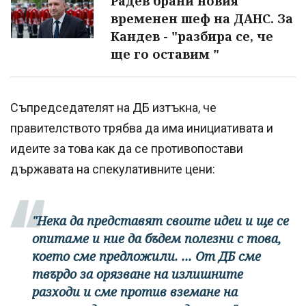
Радев брани новия
временен шеф на ДАНС. За
Кандев - "разбира се, че
ще го оставим "
Съпредседателят на ДБ изтъкна, че
правителството трябва да има инициативата и
идеите за това как да се противопостави
държавата на спекулативните цени:
"Нека да представят своите идеи и ще се
опитаме и ние да бъдем полезни с това,
което сме предложили. ... От ДБ сме
твърдо за орязване на излишните
разходи и сме против вземане на