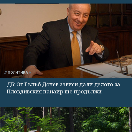
ПОЛИТИКА
ДБ: От Гълъб Донев зависи дали делото за
Пловдивския панаир ще продължи