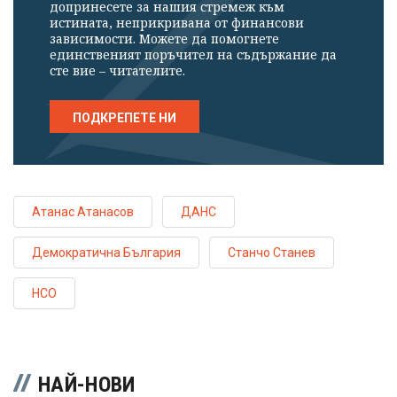
допринесете за нашия стремеж към
истината, неприкривана от финансови
зависимости. Можете да помогнете
единственият поръчител на съдържание да
сте вие – читателите.
ПОДКРЕПЕТЕ НИ
Атанас Атанасов
ДАНС
Демократична България
Станчо Станев
НСО
НАЙ-НОВИ