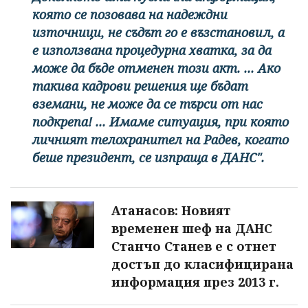
която се позовава на надеждни
източници, не съдът го е възстановил, а
е използвана процедурна хватка, за да
може да бъде отменен този акт. ... Ако
такива кадрови решения ще бъдат
вземани, не може да се търси от нас
подкрепа! ... Имаме ситуация, при която
личният телохранител на Радев, когато
беше президент, се изпраща в ДАНС".
Атанасов: Новият
временен шеф на ДАНС
Станчо Станев е с отнет
достъп до класифицирана
информация през 2013 г.