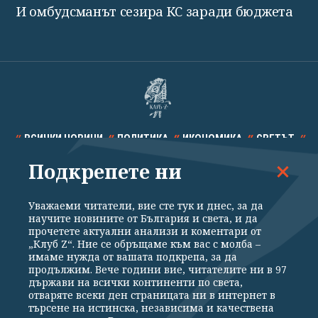
И омбудсманът сезира КС заради бюджета
ВСИЧКИ НОВИНИ
ПОЛИТИКА
ИКОНОМИКА
СВЕТЪТ
Подкрепете ни
СПОРТ
КУЛТУРА
ТЕХНОЛОГИИ
КАЛЕЙДОСКОП
МНЕНИЯ
Уважаеми читатели, вие сте тук и днес, за да
научите новините от България и света, и да
прочетете актуални анализи и коментари от
„Клуб Z“. Ние се обръщаме към вас с молба –
имаме нужда от вашата подкрепа, за да
продължим. Вече години вие, читателите ни в 97
Общи условия
Политика за поверителност
държави на всички континенти по света,
отваряте всеки ден страницата ни в интернет в
Реклама
Партньори
Контакти
За Клуб Z
търсене на истинска, независима и качествена
Екип
Подкрепете ни