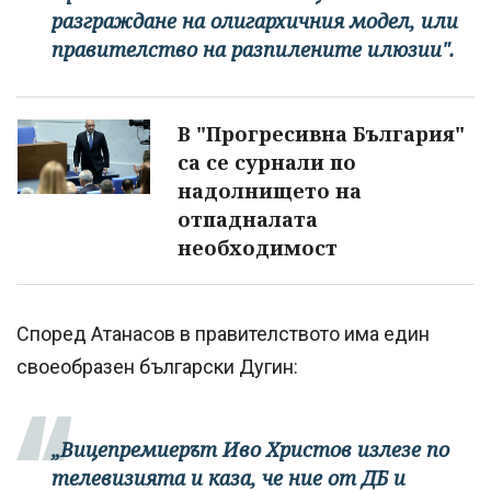
разграждане на олигархичния модел, или
правителство на разпилените илюзии".
В "Прогресивна България"
са се сурнали по
надолнището на
отпадналата
необходимост
Според Атанасов в правителството има един
своеобразен български Дугин:
„Вицепремиерът Иво Христов излезе по
телевизията и каза, че ние от ДБ и