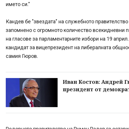
името си."
Кандев бе "звездата" на служебното правителство
запомнено с огромното количество всекидневни п
на гласове за парламентарните избори на 19 април.
кандидат за вицепрезидент на либералната общно
самия Гюров.
Иван Костов: Андрей Г
президент от демокра
Редовното правителство на Румен Радев го остави