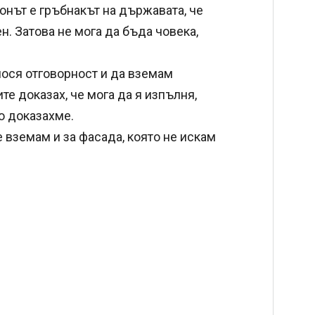
онът е гръбнакът на държавата, че
ен. Затова не мога да бъда човека,
 нося отговорност и да вземам
те доказах, че мога да я изпълня,
го доказахме.
е вземам и за фасада, която не искам