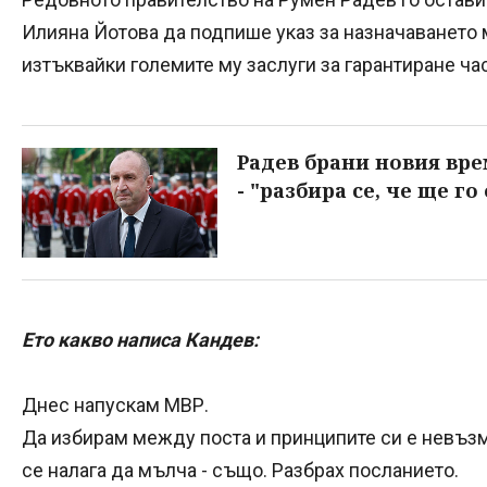
Илияна Йотова да подпише указ за назначаването м
изтъквайки големите му заслуги за гарантиране ча
Радев брани новия вре
- "разбира се, че ще го
Ето какво написа Кандев:
Днес напускам МВР.
Да избирам между поста и принципите си е невъз
се налага да мълча - също. Разбрах посланието.