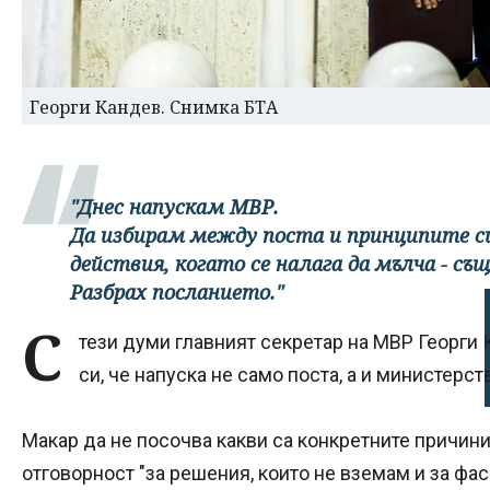
Георги Кандев. Снимка БТА
"Днес напускам МВР.
Да избирам между поста и принципите с
действия, когато се налага да мълча - същ
Разбрах посланието."
С
тези думи главният секретар на МВР Георги
си, че напуска не само поста, а и министерст
Макар да не посочва какви са конкретните причини,
отговорност "за решения, които не вземам и за фас