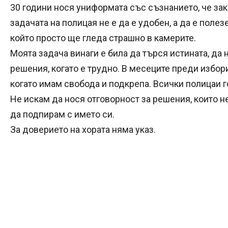
30 години нося униформата със съзнанието, че зак
задачата на полицая не е да е удобен, а да е полез
който просто ще гледа страшно в камерите.
Моята задача винаги е била да търся истината, да
решения, когато е трудно. В месеците преди избори
когато имам свобода и подкрепа. Всички полицаи 
Не искам да нося отговорност за решения, които н
да подпирам с името си.
За доверието на хората няма указ.