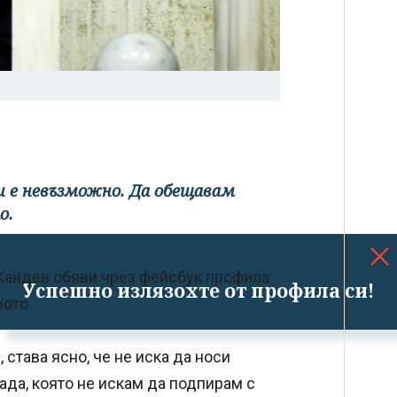
и е невъзможно. Да обещавам
о.
 Кандев обяви чрез фейсбук профила
Успешно излязохте от профила си!
вото.
 става ясно, че не иска да носи
ада, която не искам да подпирам с