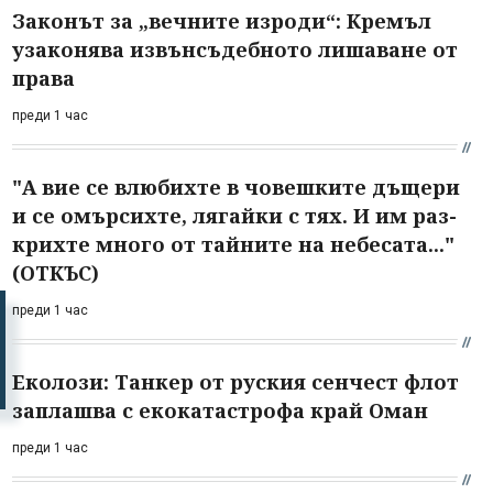
Законът за „вечните изроди“: Кремъл
узаконява извънсъдебното лишаване от
права
преди 1 час
"А вие се влюбихте в чо­вешките дъщери
и се омърсихте, лягайки с тях. И им раз­
крихте много от тайните на небесата..."
(ОТКЪС)
преди 1 час
Еколози: Танкер от руския сенчест флот
заплашва с екокатастрофа край Оман
преди 1 час