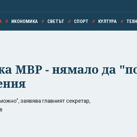
А
ИКОНОМИКА
СВЕТЪТ
СПОРТ
КУЛТУРА
ТЕХ
ка МВР - нямало да "п
ения
можно", заявява главният секретар,
в