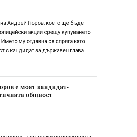
 на Андрей Гюров, което ще бъде
олицейски акции срещу купуването
 Името му отдавна се спряга като
ст с кандидат за държавен глава
юров е моят кандидат-
тичната общност
 на поста - предложи на президента