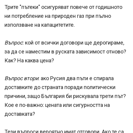
Трите "пътеки" осигуряват повече от годишното
ни потребление на природен газ при пълно
използване на капацитетите.
Въпрос
: кой от всички договори ще дерогираме,
за да се наместим в руската зависимост отново?
Как? На каква цена?
Въпрос втори
: ако Русия два пъти е спирала
доставките до страната поради политически
причини, защо България би рискувала трети път?
Кое е по-важно: цената или сигурността на
доставката?
Тези въпроси вероятно имат отговори. Ако те са