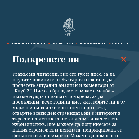
ВСИЧКИ НОВИНИ
ПОЛИТИКА
ИКОНОМИКА
СВЕТЪТ
Подкрепете ни
СПОРТ
КУЛТУРА
ТЕХНОЛОГИИ
КАЛЕЙДОСКОП
МНЕНИЯ
Уважаеми читатели, вие сте тук и днес, за да
научите новините от България и света, и да
прочетете актуални анализи и коментари от
„Клуб Z“. Ние се обръщаме към вас с молба –
имаме нужда от вашата подкрепа, за да
продължим. Вече години вие, читателите ни в 97
Общи условия
Политика за поверителност
държави на всички континенти по света,
отваряте всеки ден страницата ни в интернет в
Реклама
Партньори
Контакти
За Клуб Z
търсене на истинска, независима и качествена
Екип
Подкрепете ни
журналистика. Вие можете да допринесете за
нашия стремеж към истината, неприкривана от
финансови зависимости. Можете да помогнете