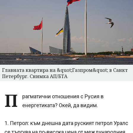
Главната квартира на &quot;Газпром&quot; в Санкт
Петербург. Снимка АП/БТА
П
рагматични отношения с Русия в
енергетиката? Окей, да видим.
1. Петрол: към днешна дата руският петрол Уралс
се търгува на по-висока цена от международния