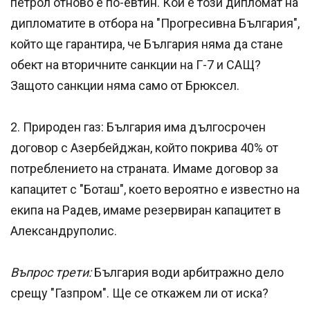
петрол отново е по-евтин. Кой е този дипломат на
дипломатите в отбора на "Прогресивна България",
който ще гарантира, че България няма да стане
обект на вторичните санкции на Г-7 и САЩ?
Защото санкции няма само от Брюксел.
2. Природен газ: България има дългосрочен
договор с Азербейджан, който покрива 40% от
потреблението на страната. Имаме договор за
капацитет с "Боташ", което вероятно е известно на
екипа на Радев, имаме резервиран капацитет в
Александруполис.
Въпрос трети:
България води арбитражно дело
срещу "Газпром". Ще се откажем ли от иска?