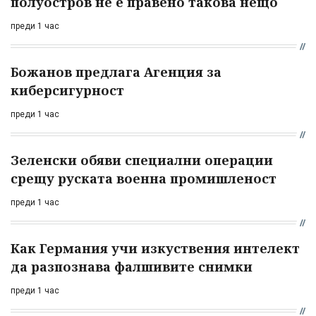
полуостров не е правено такова нещо
преди 1 час
Божанов предлага Агенция за
киберсигурност
преди 1 час
Зеленски обяви специални операции
срещу руската военна промишленост
преди 1 час
Как Германия учи изкуствения интелект
да разпознава фалшивите снимки
преди 1 час