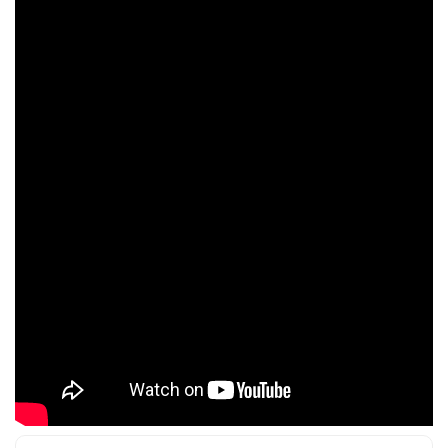
Успешно
излязохте от
профила си!