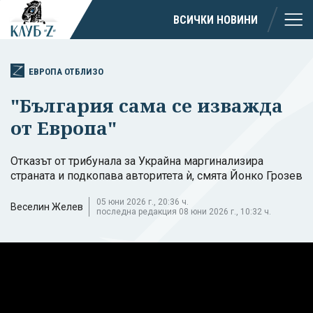
ВСИЧКИ НОВИНИ
ЕВРОПА ОТБЛИЗО
"България сама се изважда
от Европа"
Отказът от трибунала за Украйна маргинализира
страната и подкопава авторитета ѝ, смята Йонко Грозев
05 юни 2026 г., 20:36 ч.
Веселин Желев
последна редакция 08 юни 2026 г., 10:32 ч.