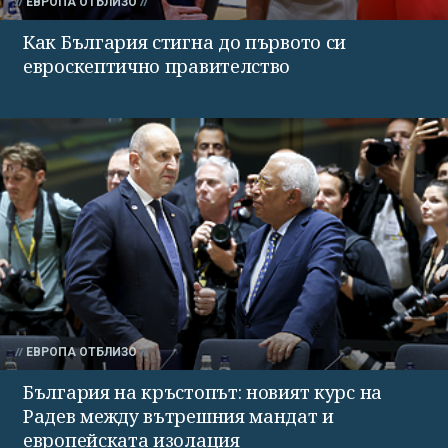
ЕВРОПА ОТБЛИЗО
Как България стигна до първото си
евроскептично правителство
ЕВРОПА ОТБЛИЗО
България на кръстопът: новият курс на
Радев между вътрешния мандат и
европейската изолация