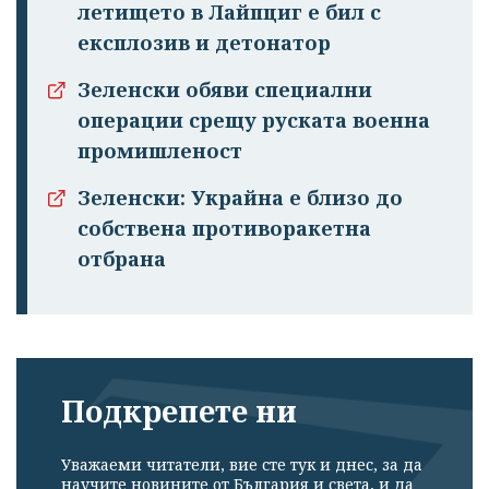
летището в Лайпциг е бил с
експлозив и детонатор
Зеленски обяви специални
операции срещу руската военна
промишленост
Зеленски: Украйна е близо до
собствена противоракетна
отбрана
Подкрепете ни
Уважаеми читатели, вие сте тук и днес, за да
научите новините от България и света, и да