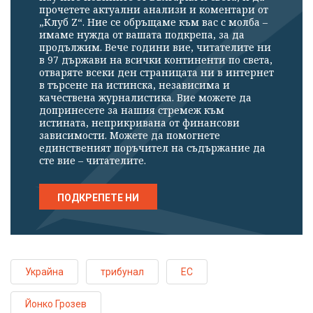
прочетете актуални анализи и коментари от
„Клуб Z“. Ние се обръщаме към вас с молба –
имаме нужда от вашата подкрепа, за да
продължим. Вече години вие, читателите ни
в 97 държави на всички континенти по света,
отваряте всеки ден страницата ни в интернет
в търсене на истинска, независима и
качествена журналистика. Вие можете да
допринесете за нашия стремеж към
истината, неприкривана от финансови
зависимости. Можете да помогнете
единственият поръчител на съдържание да
сте вие – читателите.
ПОДКРЕПЕТЕ НИ
Украйна
трибунал
ЕС
Йонко Грозев