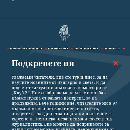
ВСИЧКИ НОВИНИ
ПОЛИТИКА
ИКОНОМИКА
СВЕТЪТ
Подкрепете ни
СПОРТ
КУЛТУРА
ТЕХНОЛОГИИ
КАЛЕЙДОСКОП
МНЕНИЯ
Уважаеми читатели, вие сте тук и днес, за да
научите новините от България и света, и да
прочетете актуални анализи и коментари от
„Клуб Z“. Ние се обръщаме към вас с молба –
имаме нужда от вашата подкрепа, за да
продължим. Вече години вие, читателите ни в 97
Общи условия
Политика за поверителност
държави на всички континенти по света,
отваряте всеки ден страницата ни в интернет в
Реклама
Партньори
Контакти
За Клуб Z
търсене на истинска, независима и качествена
Екип
Подкрепете ни
журналистика. Вие можете да допринесете за
нашия стремеж към истината, неприкривана от