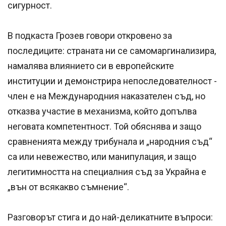
сигурност.
В подкаста Грозев говори откровено за
последиците: страната ни се самомаргинализира,
намалява влиянието си в европейските
институции и демонстрира непоследователност -
член е на Международния наказателен съд, но
отказва участие в механизма, който допълва
неговата компетентност. Той обяснява и защо
сравненията между трибунала и „народния съд“
са или невежество, или манипулация, и защо
легитимността на специалния съд за Украйна е
„вън от всякакво съмнение“.
Разговорът стига и до най-деликатните въпроси: