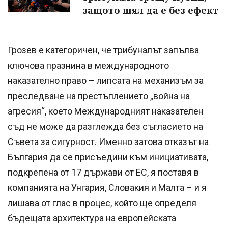
защото щял да е без ефект
Грозев е категоричен, че трибуналът запълва
ключова празнина в международното
наказателно право – липсата на механизъм за
преследване на престъплението „война на
агресия“, което Международният наказателен
съд не може да разглежда без съгласието на
Съвета за сигурност. Именно затова отказът на
България да се присъедини към инициативата,
подкрепена от 17 държави от ЕС, я поставя в
компанията на Унгария, Словакия и Малта – и я
лишава от глас в процес, който ще определя
бъдещата архитектура на европейската