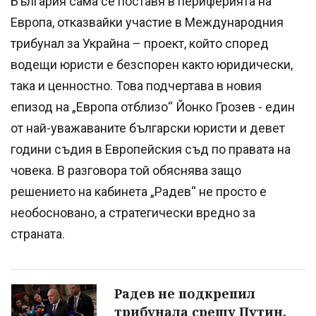
България сама се поставя в периферията на
Европа, отказвайки участие в Международния
трибунал за Украйна – проект, който според
водещи юристи е безспорен както юридически,
така и ценностно. Това подчертава в новия
епизод на „Европа отблизо“ Йонко Грозев - един
от най-уважаваните български юристи и девет
години съдия в Европейския съд по правата на
човека. В разговора той обяснява защо
решението на кабинета „Радев“ не просто е
необосновано, а стратегически вредно за
страната.
Радев не подкрепил
трибунала срещу Путин,