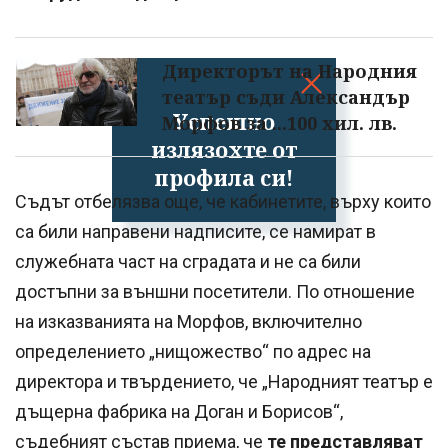
Директорът на Народния
театър съди Александър
Успешно
Морфов за ...100 хил. лв.
излязохте от
профила си!
Съдът отбелязва още, че кабинетите, върху които
са били направени надписите, се намират в
служебната част на сградата и не са били
достъпни за външни посетители. По отношение
на изказванията на Морфов, включително
определението „нищожество“ по адрес на
директора и твърдението, че „Народният театър е
дъщерна фабрика на Доган и Борисов“,
съдебният състав приема, че
те представляват