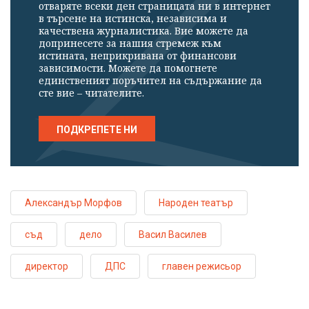
отваряте всеки ден страницата ни в интернет
в търсене на истинска, независима и
качествена журналистика. Вие можете да
допринесете за нашия стремеж към
истината, неприкривана от финансови
зависимости. Можете да помогнете
единственият поръчител на съдържание да
сте вие – читателите.
ПОДКРЕПЕТЕ НИ
Александър Морфов
Народен театър
съд
дело
Васил Василев
директор
ДПС
главен режисьор