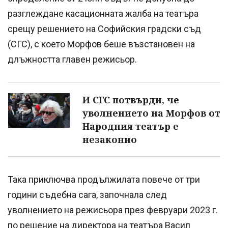
разглеждане касационната жалба на театъра
срещу решението на Софийския градски съд
(СГС), с което Морфов беше възстановен на
длъжността главен режисьор.
И СГС потвърди, че
уволнението на Морфов от
Народния театър е
незаконно
Така приключва продължилата повече от три
години съдебна сага, започнала след
уволнението на режисьора през февруари 2023 г.
по решение на директора на театъра Васил