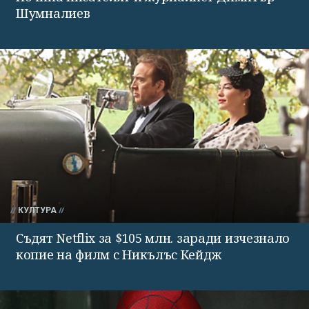
Шумналиев
КУЛТУРА
Съдят Netflix за $105 млн. заради изчезнало
копие на филм с Никълъс Кейдж