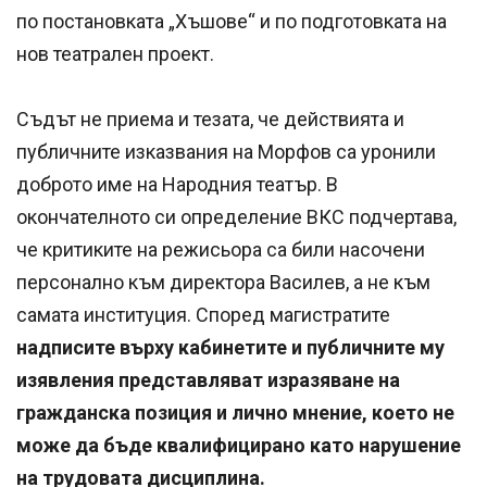
по постановката „Хъшове“ и по подготовката на
нов театрален проект.
Съдът не приема и тезата, че действията и
публичните изказвания на Морфов са уронили
доброто име на Народния театър. В
окончателното си определение ВКС подчертава,
че критиките на режисьора са били насочени
персонално към директора Василев, а не към
самата институция. Според магистратите
надписите върху кабинетите и публичните му
изявления представляват изразяване на
гражданска позиция и лично мнение, което не
може да бъде квалифицирано като нарушение
на трудовата дисциплина.