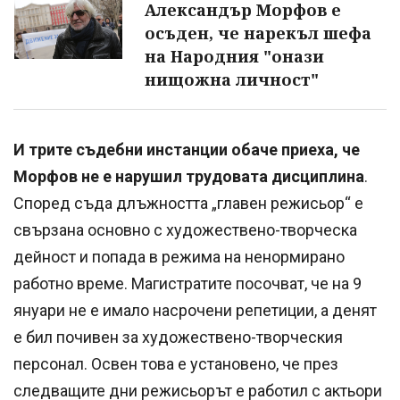
Александър Морфов е
осъден, че нарекъл шефа
на Народния "онази
нищожна личност"
И трите съдебни инстанции обаче приеха, че
Морфов не е нарушил трудовата дисциплина
.
Според съда длъжността „главен режисьор“ е
свързана основно с художествено-творческа
дейност и попада в режима на ненормирано
работно време. Магистратите посочват, че на 9
януари не е имало насрочени репетиции, а денят
е бил почивен за художествено-творческия
персонал. Освен това е установено, че през
следващите дни режисьорът е работил с актьори