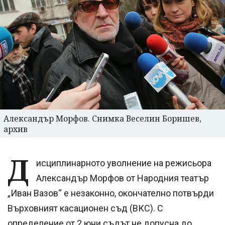
Александър Морфов. Снимка Веселин Боришев,
архив
Д
исциплинарното уволнение на режисьора
Александър Морфов от Народния театър
„Иван Вазов“ е незаконно, окончателно потвърди
Върховният касационен съд (ВКС). С
определение от 2 юни съдът не допусна до