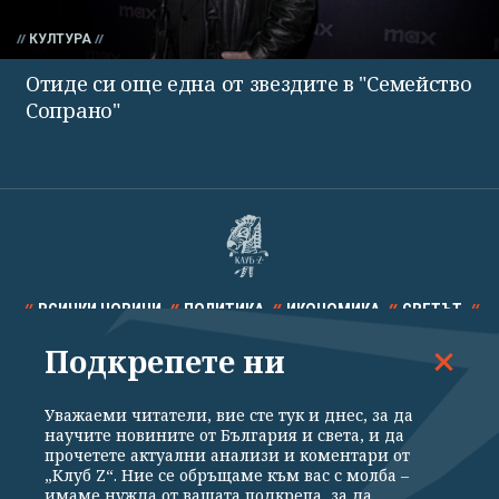
КУЛТУРА
Отиде си още една от звездите в "Семейство
Сопрано"
ВСИЧКИ НОВИНИ
ПОЛИТИКА
ИКОНОМИКА
СВЕТЪТ
Подкрепете ни
СПОРТ
КУЛТУРА
ТЕХНОЛОГИИ
КАЛЕЙДОСКОП
МНЕНИЯ
Уважаеми читатели, вие сте тук и днес, за да
научите новините от България и света, и да
прочетете актуални анализи и коментари от
„Клуб Z“. Ние се обръщаме към вас с молба –
имаме нужда от вашата подкрепа, за да