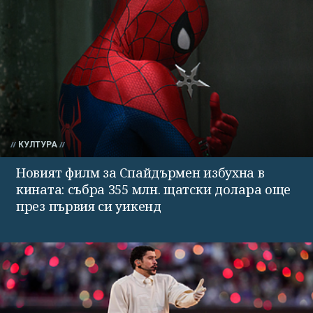
КУЛТУРА
Новият филм за Спайдърмен избухна в
кината: събра 355 млн. щатски долара още
през първия си уикенд