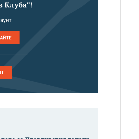
в Клуба"!
каунт
РАЙТЕ
НТ