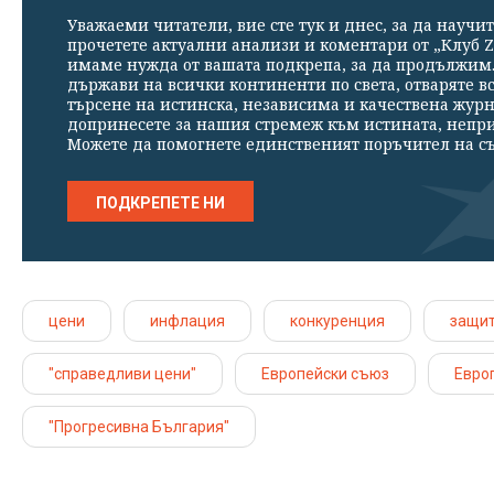
Уважаеми читатели, вие сте тук и днес, за да научит
прочетете актуални анализи и коментари от „Клуб Z
имаме нужда от вашата подкрепа, за да продължим. 
държави на всички континенти по света, отваряте в
търсене на истинска, независима и качествена жур
допринесете за нашия стремеж към истината, непр
Можете да помогнете единственият поръчител на съ
ПОДКРЕПЕТЕ НИ
цени
инфлация
конкуренция
защит
"справедливи цени"
Европейски съюз
Евро
"Прогресивна България"