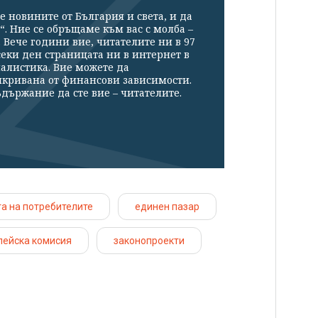
е новините от България и света, и да
“. Ние се обръщаме към вас с молба –
Вече години вие, читателите ни в 97
секи ден страницата ни в интернет в
налистика. Вие можете да
икривана от финансови зависимости.
държание да сте вие – читателите.
а на потребителите
единен пазар
пейска комисия
законопроекти