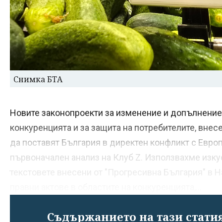
Снимка БТА
Новите законопроекти за изменение и допълнение 
конкуренцията и за защита на потребителите, внес
да поставят България в директен конфликт с Евро
първоначален анализ на Клуб Z. Използвахме изку
текстовете внесени от "Прогресивна България" в 
правни актове в областите на конкуренцията,...
Съдържанието на тази статия