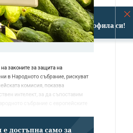
Успешно излязохте от профила си!
на законите за защита на
ени в Народното събрание, рискуват
пейската комисия, показва
ствен интелект, за да съпоставим
Народното събрание с европейските
 е достъпна само за