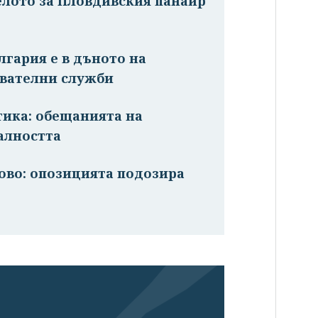
елото за Пловдивския панаир
лгария е в дъното на
авателни служби
тика: обещанията на
алността
ново: опозицията подозира