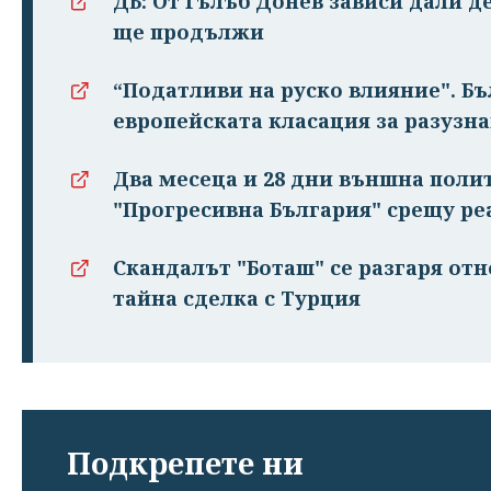
ДБ: От Гълъб Донев зависи дали д
ще продължи
“Податливи на руско влияние". Бъ
европейската класация за разузн
Два месеца и 28 дни външна поли
"Прогресивна България" срещу ре
Скандалът "Боташ" се разгаря от
тайна сделка с Турция
Подкрепете ни