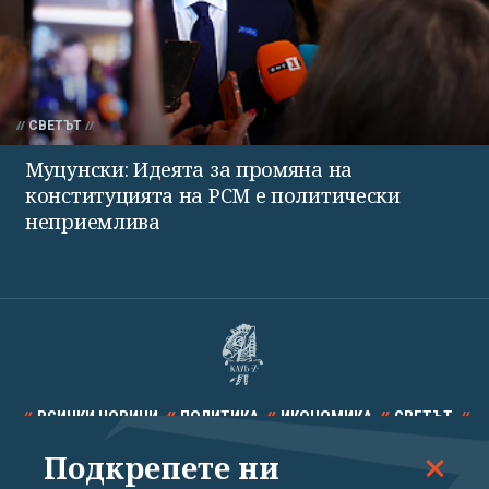
СВЕТЪТ
Муцунски: Идеята за промяна на
конституцията на РСМ е политически
неприемлива
ВСИЧКИ НОВИНИ
ПОЛИТИКА
ИКОНОМИКА
СВЕТЪТ
Подкрепете ни
СПОРТ
КУЛТУРА
ТЕХНОЛОГИИ
КАЛЕЙДОСКОП