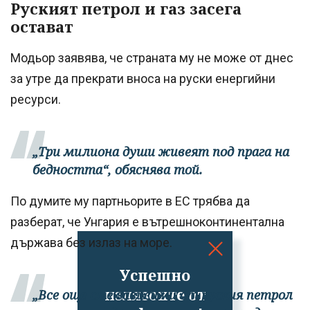
Руският петрол и газ засега
остават
Модьор заявява, че страната му не може от днес
за утре да прекрати вноса на руски енергийни
ресурси.
„Три милиона души живеят под прага на
бедността“, обяснява той.
По думите му партньорите в ЕС трябва да
разберат, че Унгария е вътрешноконтинентална
държава без излаз на море.
Успешно
излязохте от
„Все още сме зависими от руския петрол