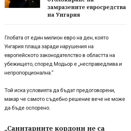
замразените евросредства
на Унгария
Глобата от един милион евро на ден, която
Унгария плаща заради нарушения на
европейското законодателство в областта на
убежището, според Модьор е „несправедлива и
непропорционална.“
Той иска условията да бъдат предоговорени,
макар че самото съдебно решение вече не може
да бъде оспорено.
„Санитарните кордони не са