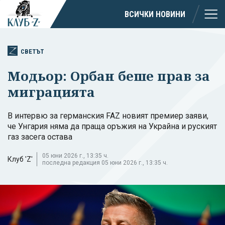
ВСИЧКИ НОВИНИ
СВЕТЪТ
Модьор: Орбан беше прав за
миграцията
В интервю за германския FAZ новият премиер заяви,
че Унгария няма да праща оръжия на Украйна и руският
газ засега остава
05 юни 2026 г., 13:35 ч.
Клуб 'Z'
последна редакция 05 юни 2026 г., 13:35 ч.