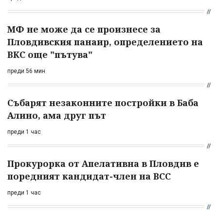
МФ не може да се произнесе за
Пловдивския панаир, определението на
ВКС още "пътува"
преди 56 мин
Събарят незаконните постройки в Баба
Алино, ама друг път
преди 1 час
Прокурорка от Апелативна в Пловдив е
поредният кандидат-член на ВСС
преди 1 час