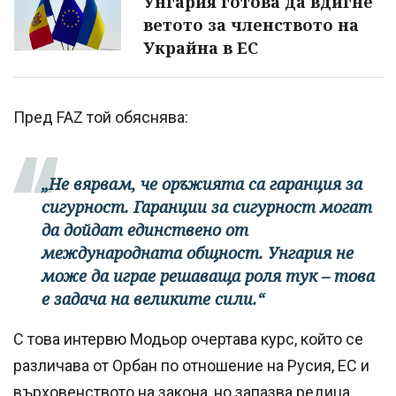
Унгария готова да вдигне
ветото за членството на
Украйна в ЕС
Пред FAZ той обяснява:
„Не вярвам, че оръжията са гаранция за
сигурност. Гаранции за сигурност могат
да дойдат единствено от
международната общност. Унгария не
може да играе решаваща роля тук – това
е задача на великите сили.“
С това интервю Модьор очертава курс, който се
различава от Орбан по отношение на Русия, ЕС и
върховенството на закона, но запазва редица