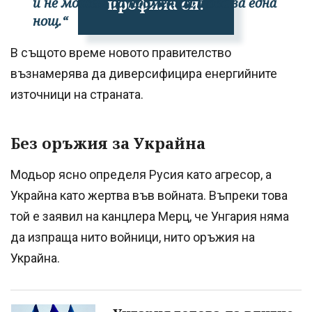
профила си!
и не можем да променим това за една
нощ.“
В същото време новото правителство
възнамерява да диверсифицира енергийните
източници на страната.
Без оръжия за Украйна
Модьор ясно определя Русия като агресор, а
Украйна като жертва във войната. Въпреки това
той е заявил на канцлера Мерц, че Унгария няма
да изпраща нито войници, нито оръжия на
Украйна.