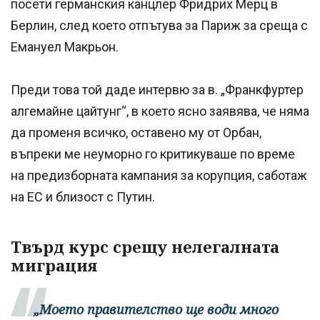
посети германския канцлер Фридрих Мерц в
Берлин, след което отпътува за Париж за среща с
Емануел Макрьон.
Преди това той даде интервю за в. „Франкфуртер
алгемайне цайтунг“, в което ясно заявява, че няма
да променя всичко, оставено му от Орбан,
въпреки ме неуморно го критикуваше по време
на предизборната кампания за корупция, саботаж
на ЕС и близост с Путин.
Твърд курс срещу нелегалната
миграция
„Моето правителство ще води много