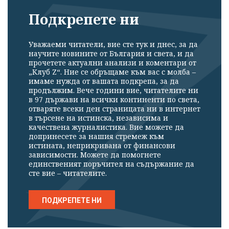
Подкрепете ни
Уважаеми читатели, вие сте тук и днес, за да
научите новините от България и света, и да
прочетете актуални анализи и коментари от
„Клуб Z“. Ние се обръщаме към вас с молба –
имаме нужда от вашата подкрепа, за да
продължим. Вече години вие, читателите ни
в 97 държави на всички континенти по света,
отваряте всеки ден страницата ни в интернет
в търсене на истинска, независима и
качествена журналистика. Вие можете да
допринесете за нашия стремеж към
истината, неприкривана от финансови
зависимости. Можете да помогнете
единственият поръчител на съдържание да
сте вие – читателите.
ПОДКРЕПЕТЕ НИ