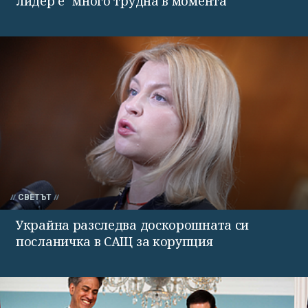
лидер е "много трудна в момента"
СВЕТЪТ
Украйна разследва доскорошната си
посланичка в САЩ за корупция