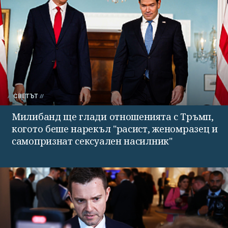
СВЕТЪТ
Милибанд ще глади отношенията с Тръмп,
когото беше нарекъл "расист, женомразец и
самопризнат сексуален насилник"