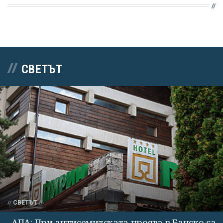
СВЕТЪТ
СВЕТЪТ
АПА: При антисемитската проява в Банско са