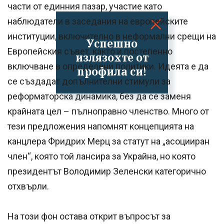
части от единния пазар, участие като
наблюдатели в заседания на европейските
институции, включително в неформални срещи на
Успешно
Европейския съвет, както и постепенно
излязохте от
включване в определени политики. Идеята е да
профила си!
се създадат допълнителни стимули за
реформаторска динамика, без да се заменя
крайната цел – пълноправно членство. Много от
тези предложения напомнят концепцията на
канцлера Фридрих Мерц за статут на „асоцииран
член“, която той лансира за Украйна, но която
президентът Володимир Зеленски категорично
отхвърли.
На този фон остава открит въпросът за