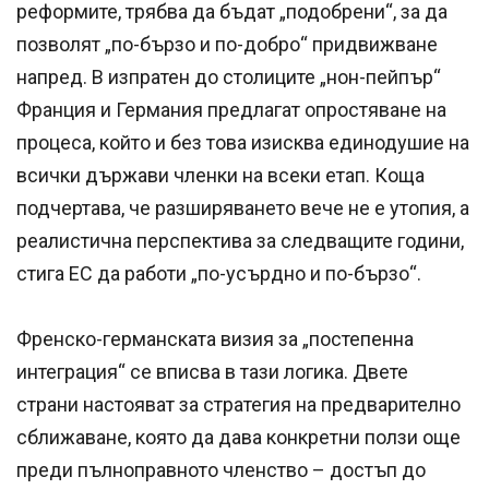
реформите, трябва да бъдат „подобрени“, за да
позволят „по-бързо и по-добро“ придвижване
напред. В изпратен до столиците „нон-пейпър“
Франция и Германия предлагат опростяване на
процеса, който и без това изисква единодушие на
всички държави членки на всеки етап. Коща
подчертава, че разширяването вече не е утопия, а
реалистична перспектива за следващите години,
стига ЕС да работи „по-усърдно и по-бързо“.
Френско-германската визия за „постепенна
интеграция“ се вписва в тази логика. Двете
страни настояват за стратегия на предварително
сближаване, която да дава конкретни ползи още
преди пълноправното членство – достъп до