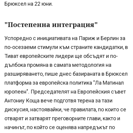
Брюксел на 22 юни.
"Постепенна интеграция"
Успоредно с инициативата на Париж и Берлин за
по-осезаеми стимули към страните кандидатки, в
Тиват европейските лидери ще обсъдят и по-
дълбока промяна в самата методология на
разширяването, пише днес базираната в Брюксел
платформа за европейска политика "Ла Матинал
юропеен". Председателят на Европейския съвет
Антониу Коща вече подготвя терена за тази
дискусия, настоявайки, че правилата, по които се
отварят и затварят преговорните глави, както и
начинът, по който се оценява напредъкът по