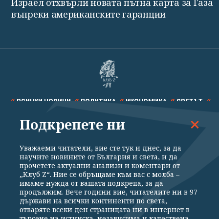
Израел отхвърли новата пътна карта за Газа
въпреки американските гаранции
ВСИЧКИ НОВИНИ
ПОЛИТИКА
ИКОНОМИКА
СВЕТЪТ
Подкрепете ни
СПОРТ
КУЛТУРА
ТЕХНОЛОГИИ
КАЛЕЙДОСКОП
МНЕНИЯ
Уважаеми читатели, вие сте тук и днес, за да
научите новините от България и света, и да
прочетете актуални анализи и коментари от
„Клуб Z“. Ние се обръщаме към вас с молба –
имаме нужда от вашата подкрепа, за да
продължим. Вече години вие, читателите ни в 97
Общи условия
Политика за поверителност
държави на всички континенти по света,
отваряте всеки ден страницата ни в интернет в
Реклама
Партньори
Контакти
За Клуб Z
търсене на истинска, независима и качествена