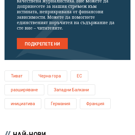
качествена журналистика. Вие можете да
допринесете за нашия стремеж към
истината, неприкривана от финансови
зависимости. Можете да помогнете
единственият поръчител на съдържание да
сте вие – читателите.
ПОДКРЕПЕТЕ НИ
Тиват
Черна гора
ЕС
разширяване
Западни Балкани
инициатива
Германия
Франция
НАЙ-НОВИ