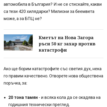
автомобила в България? И не се стискайте, какви
са тези 420 хилядарки? Милиони за беемвета
може, а за БПЦ не?
Кметът на Нова Загора
ръси 50 кг захар против
катастрофи
Ако ще борим катастрофите със светия дух, нека
го правим качествено. Отворете нова обществена
поръчка, за:
20 тона тамян
- и всяка кола да се окадява на
годишния технически преглед.