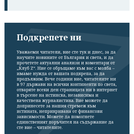
Подкрепете ни
Уважаеми читатели, вие сте тук и днес, за да
научите новините от България и света, и да
прочетете актуални анализи и коментари от
„Клуб Z“. Ние се обръщаме към вас с молба –
имаме нужда от вашата подкрепа, за да
продължим. Вече години вие, читателите ни
в 97 държави на всички континенти по света,
отваряте всеки ден страницата ни в интернет
в търсене на истинска, независима и
качествена журналистика. Вие можете да
допринесете за нашия стремеж към
истината, неприкривана от финансови
зависимости. Можете да помогнете
единственият поръчител на съдържание да
сте вие – читателите.