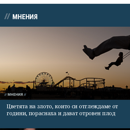
МНЕНИЯ
МНЕНИЯ
Цветята на злото, които си отглеждаме от
години, пораснаха и дават отровен плод