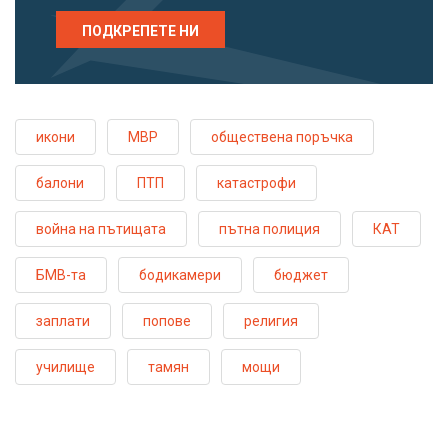
ПОДКРЕПЕТЕ НИ
икони
МВР
обществена поръчка
балони
ПТП
катастрофи
война на пътищата
пътна полиция
КАТ
БМВ-та
бодикамери
бюджет
заплати
попове
религия
училище
тамян
мощи