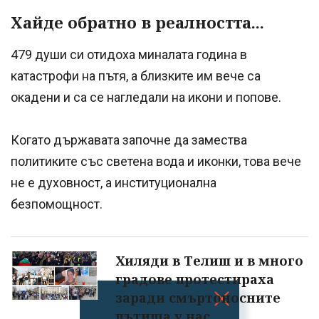
Хайде обратно в реалността...
479 души си отидоха миналата година в
катастрофи на пътя, а близките им вече са
окадени и са се нагледали на икони и попове.
Когато държавата започне да замества
политиките със светена вода и иконки, това вече
не е духовност, а институционална
безпомощност.
Хиляди в Телиш и в много
градове протестираха
заради смъртоносните
пътища у нас