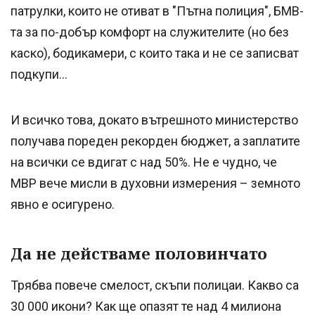
патрулки, които не отиват в "Пътна полиция", БМВ-
та за по-добър комфорт на служителите (но без
каско), бодикамери, с които така и не се записват
подкупи...
И всичко това, докато вътрешното министерство
получава пореден рекорден бюджет, а заплатите
на всички се вдигат с над 50%. Не е чудно, че
МВР вече мисли в духовни измерения – земното
явно е осигурено.
Да не действаме половинчато
Трябва повече смелост, скъпи полицаи. Какво са
30 000 икони? Как ще опазят те над 4 милиона