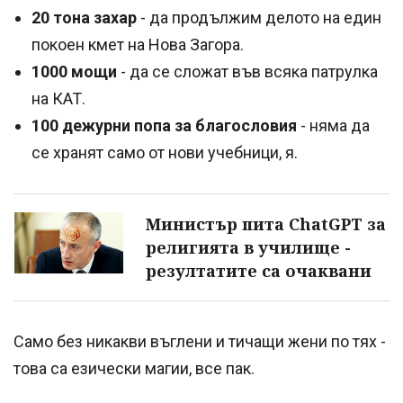
20 тона захар
- да продължим делото на един
покоен кмет на Нова Загора.
1000 мощи
- да се сложат във всяка патрулка
на КАТ.
100 дежурни попа за благословия
- няма да
се хранят само от нови учебници, я.
Министър пита ChatGPT за
религията в училище -
резултатите са очаквани
Само без никакви въглени и тичащи жени по тях -
това са езически магии, все пак.