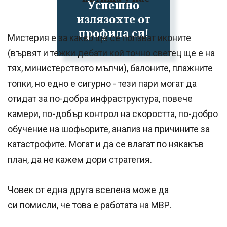
Успешно
излязохте от
профила си!
Мистерия е за какво ще се ползват иконите
(вървят и тежки дебати кой точно светец ще е на
тях, министерството мълчи), балоните, плажните
топки, но едно е сигурно - тези пари могат да
отидат за по-добра инфраструктура, повече
камери, по-добър контрол на скоростта, по-добро
обучение на шофьорите, анализ на причините за
катастрофите. Могат и да се влагат по някакъв
план, да не кажем дори стратегия.
Човек от една друга вселена може да
си помисли, че това е работата на МВР.