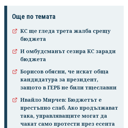
Още по темата
КС ще гледа трета жалба срещу
бюджета
И омбудсманът сезира КС заради
бюджета
Борисов обясни, че искат обща
кандидатура за президент,
защото в ГЕРБ не били тщеславни
Ивайло Мирчев: Бюджетът е
престъпно слаб. Ако продължават
така, управляващите могат да
чакат само протести през есента