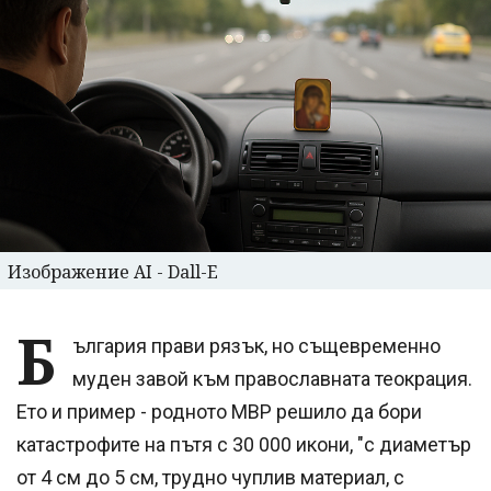
Изображение AI - Dall-E
Б
ългария прави рязък, но същевременно
муден завой към православната теокрация.
Ето и пример - родното МВР решило да бори
катастрофите на пътя с 30 000 икони, "с диаметър
от 4 см до 5 см, трудно чуплив материал, с