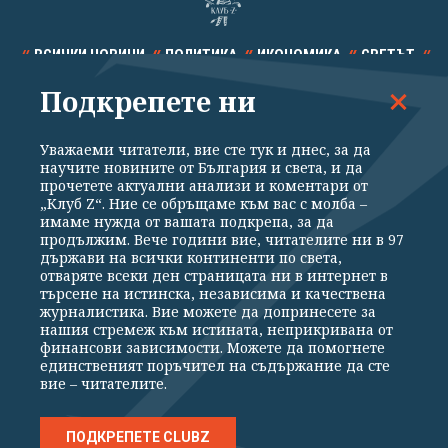
ВСИЧКИ НОВИНИ
ПОЛИТИКА
ИКОНОМИКА
СВЕТЪТ
Подкрепете ни
СПОРТ
КУЛТУРА
ТЕХНОЛОГИИ
КАЛЕЙДОСКОП
МНЕНИЯ
Уважаеми читатели, вие сте тук и днес, за да
научите новините от България и света, и да
прочетете актуални анализи и коментари от
„Клуб Z“. Ние се обръщаме към вас с молба –
имаме нужда от вашата подкрепа, за да
продължим. Вече години вие, читателите ни в 97
Общи условия
Политика за поверителност
държави на всички континенти по света,
отваряте всеки ден страницата ни в интернет в
Реклама
Партньори
Контакти
За Клуб Z
търсене на истинска, независима и качествена
Екип
Подкрепете ни
журналистика. Вие можете да допринесете за
нашия стремеж към истината, неприкривана от
финансови зависимости. Можете да помогнете
единственият поръчител на съдържание да сте
Издател на www.clubz.bg е „Клуб Зебра Медия“ ЕООД, София, ул. "Алеко
вие – читателите.
Константинов" 3. Всички права запазени 2026 „Клуб Зебра Медия“
ЕООД.
Препечатването на материали, снимки и видео от www.clubz.bg без
разрешение ще бъде преследвано по съдебен път, съгласно
ПОДКРЕПЕТЕ CLUBZ
ОБЩИТЕ УСЛОВИЯ