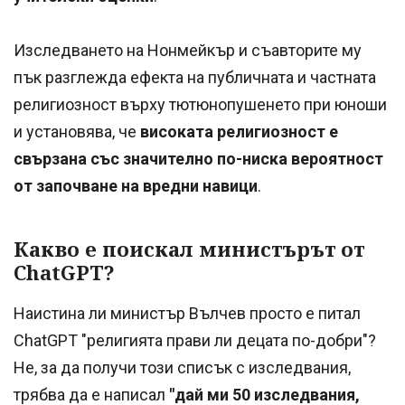
Изследването на Нонмейкър и съавторите му
пък разглежда ефекта на публичната и частната
религиозност върху тютюнопушенето при юноши
и установява, че
високата религиозност е
свързана със значително по-ниска вероятност
от започване на вредни навици
.
Какво е поискал министърът от
ChatGPT?
Наистина ли министър Вълчев просто е питал
ChatGPT "религията прави ли децата по-добри"?
Не, за да получи този списък с изследвания,
трябва да е написал
"дай ми 50 изследвания,