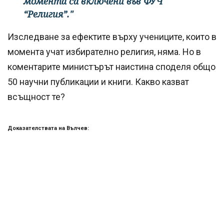
момента са включени във ФУЧ
“Религия”."
Изследване за ефектите върху учениците, които в
момента учат избирателно религия, няма. Но в
коментарите министърът наистина споделя общо
50 научни публикации и книги. Какво казват
всъщност те?
Доказателствата на Вълчев: