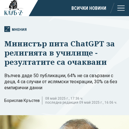
ВСИЧКИ НОВИНИ
МНЕНИЯ
Министър пита ChatGPT за
религията в училище -
резултатите са очаквани
Вълчев даде 50 публикации, 64% не са свързани с
деца, 4 са случаи от ислямски теокрации, 30% са без
емпирични данни
08 май 2025 г., 17:36 ч.
Борислав Кръстев
последна редакция 09 май 2025 г., 16:06 ч.