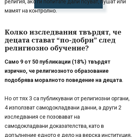
религия, ако ги попитате дали псуват, пушат или
мамят на контролно.
Колко изследвания твърдят, че
децата стават “по-добри” след
религиозно обучение?
Само 9 от 50 публикации (18%) твърдят
изрично, че религиозното образование
подобрява моралното поведение на децата
.
Но от тях 3 са публикувани от религиозни органи,
4 използват самодокладвани данни, а други 2
изследвания се позовават на
самодокладвани доказателства, като в
допълнение едното е дело на верска институция,