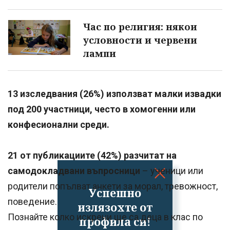
Час по религия: някои
условности и червени
лампи
13 изследвания (26%) използват малки извадки
под 200 участници, често в хомогенни или
конфесионални среди.
21 от публикациите (42%) разчитат на
самодокладвани въпросници
– ученици или
родители попълват анкети за морал, тревожност,
Успешно
поведение.
излязохте от
Познайте колко искрени ще са деца в клас по
профила си!