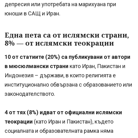
депресия или употребата на марихуана при
юноши в САЩ и Иран.
Една пета са от ислямски страни,
8% — от ислямски теокрации
10 от статиите (20%) са публикувани от автори
в мюсюлмански страни
като Иран, Пакистан и
Индонезия – държави, в които религията е
институционално обвързана с образованието или
законодателството.
4 от тях (8%) идват от официални ислямски
теокрации
(като Иран и Пакистан), където
социалната и образователната рамка няма