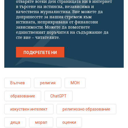
отваряте всеки ден страницата ни в интернет
в търсене на истинска, независима и
качествена журналистика. Вие можете да
допринесете за нашия стремеж към
истината, неприкривана от финансови
зависимости. Можете да помогнете
единственият поръчител на съдържание да
сте вие – читателите.
ПОДКРЕПЕТЕ НИ
Вълчев
религия
МОН
образование
ChatGPT
изкуствен интелект
религиозно образование
деца
морал
оценки