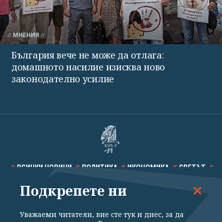
МНЕНИЯ
България вече не може да отлага:
домашното насилие изисква ново
законодателно усилие
ВСИЧКИ НОВИНИ
ПОЛИТИКА
ИКОНОМИКА
СВЕТЪТ
Подкрепете ни
СПОРТ
КУЛТУРА
ТЕХНОЛОГИИ
КАЛЕЙДОСКОП
МНЕНИЯ
Уважаеми читатели, вие сте тук и днес, за да