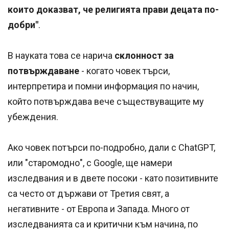
които доказват, че религията прави децата по-
добри"
.
В науката това се нарича
склонност за
потвърждаване
- когато човек търси,
интерпретира и помни информация по начин,
който потвърждава вече съществуващите му
убеждения.
Ако човек потърси по-подробно, дали с ChatGPT,
или "старомодно", с Google, ще намери
изследвания и в двете посоки - като позитивните
са често от държави от Третия свят, а
негативните - от Европа и Запада. Много от
изследванията са и критични към начина, по