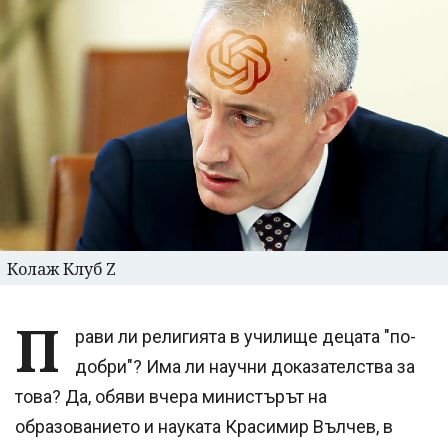
Колаж Клуб Z
П
рави ли религията в училище децата "по-
добри"? Има ли научни доказателства за
това? Да, обяви вчера министърът на
образованието и науката Красимир Вълчев, в