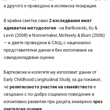
а другото е проведено в ислямска теокрация.
В крайна сметка само
2 изследвания имат
адекватна методология
- на Bartkowski, Xu &
Levin (2008) и Nonnemaker, McNeely & Blum (2006)
— и двете проведени в САЩ, с национално
представителни данни и без използване на
самодокладвани оценки.
Бартковски и колегите му използват данни от
Early Childhood Longitudinal Study, за да покажат,
че
религиозното участие на семейството
е
свързано с по-добро социално поведение и
когнитивно развитие при децата, измерено
чрез
учителски оценки
.