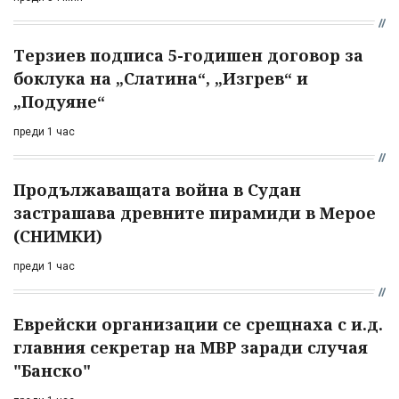
Терзиев подписа 5-годишен договор за
боклука на „Слатина“, „Изгрев“ и
„Подуяне“
преди 1 час
Продължаващата война в Судан
застрашава древните пирамиди в Мерое
(СНИМКИ)
преди 1 час
Еврейски организации се срещнаха с и.д.
главния секретар на МВР заради случая
"Банско"