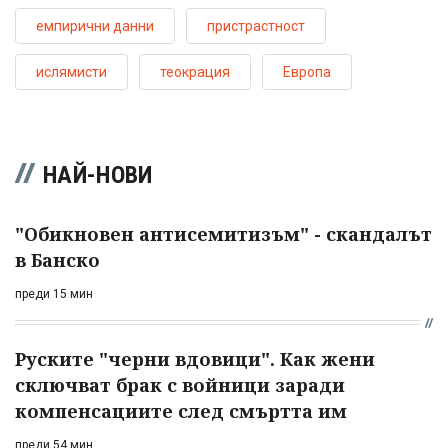
емпирични данни
пристрастност
ислямисти
теокрация
Европа
НАЙ-НОВИ
"Обикновен антисемитизъм" - скандалът
в Банско
преди 15 мин
Руските "черни вдовици". Как жени
сключват брак с войници заради
компенсациите след смъртта им
преди 54 мин