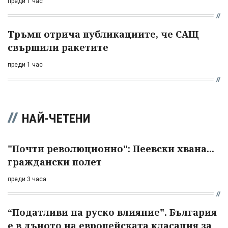
преди 1 час
Тръмп отрича публикациите, че САЩ
свършили ракетите
преди 1 час
НАЙ-ЧЕТЕНИ
"Почти революционно": Пеевски хвана...
граждански полет
преди 3 часа
“Податливи на руско влияние". България
е в дъното на европейската класация за