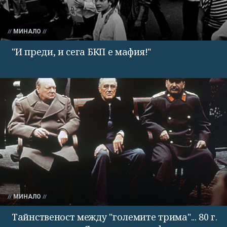
МИНАЛО
"И преди, и сега БКП е мафия!"
МИНАЛО
Тайнственост между "големите трима"... 80 г.