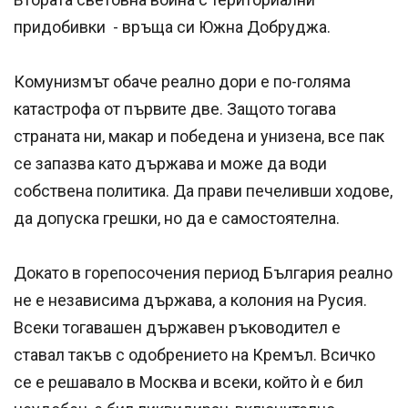
придобивки - връща си Южна Добруджа.
Комунизмът обаче реално дори е по-голяма
катастрофа от първите две. Защото тогава
страната ни, макар и победена и унизена, все пак
се запазва като държава и може да води
собствена политика. Да прави печеливши ходове,
да допуска грешки, но да е самостоятелна.
Докато в горепосочения период България реално
не е независима държава, а колония на Русия.
Всеки тогавашен държавен ръководител е
ставал такъв с одобрението на Кремъл. Всичко
се е решавало в Москва и всеки, който ѝ е бил