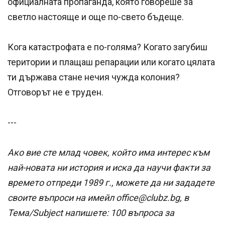
официалната пропаганда, която говореше за
светло настояще и още по-свето бъдеще.
Кога катастрофата е по-голяма? Когато загубиш
територии и плащаш репарации или когато цялата
ти държава стане нечия чужда колония?
Отговорът не е труден.
---
Ако вие сте млад човек, който има интерес към
най-новата ни история и иска да научи факти за
времето отпреди 1989 г., можете да ни зададете
своите въпроси на имейл office@clubz.bg, в
Тема/Subject напишете: 100 въпроса за