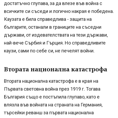
достатъчно глупава, за да влезе във война с
всичките си съседи и логично накрая е победена.
Каузата е била справедлива - защита на
българите, останали в границите нa съседни
държави, от издевателствата на тези държави,
най-вече Сърбия и Гърция. Но справедливите
каузи, сами по себе си, не печелят войни.
Втората национална катастрофа
Втората национална катастрофа е в края на
Първата световна война през 1919 г. Тогава
България също е постъпила глупаво, като е
влязла във войната на страната на Германия,
търсейки реванш за първата национална