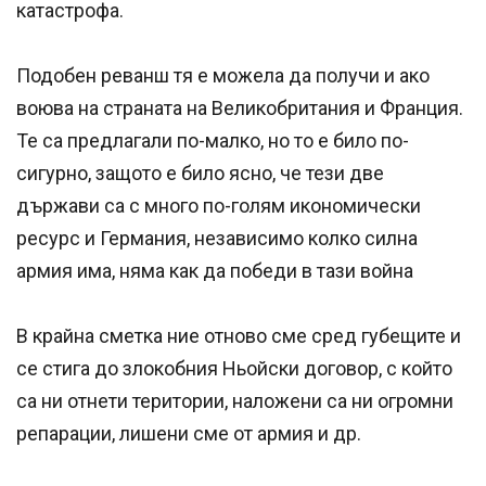
катастрофа.
Подобен реванш тя е можела да получи и ако
воюва на страната на Великобритания и Франция.
Те са предлагали по-малко, но то е било по-
сигурно, защото е било ясно, че тези две
държави са с много по-голям икономически
ресурс и Германия, независимо колко силна
армия има, няма как да победи в тази война
В крайна сметка ние отново сме сред губещите и
се стига до злокобния Ньойски договор, с който
са ни отнети територии, наложени са ни огромни
репарации, лишени сме от армия и др.