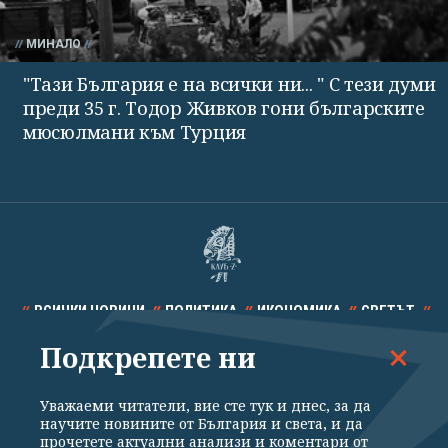
МИНАЛО
"Тази България е на всички ни... " С тези думи
преди 35 г. Тодор Живков гони българските
мюсюлмани към Турция
ВСИЧКИ НОВИНИ
ПОЛИТИКА
ИКОНОМИКА
СВЕТЪТ
Подкрепете ни
СПОРТ
КУЛТУРА
ТЕХНОЛОГИИ
КАЛЕЙДОСКОП
МНЕНИЯ
Уважаеми читатели, вие сте тук и днес, за да
научите новините от България и света, и да
прочетете актуални анализи и коментари от