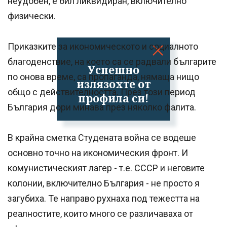
неудобен, е бил ликвидиран, включително
физически.
Приказките за икономическото и социалното
благоденствие, на което са се радвали българите
Успешно
по онова време, са пропаганда, нямаща нищо
излязохте от
общо с действителността. През този период
профила си!
България дори минава през няколко фалита.
В крайна сметка Студената война се водеше
основно точно на икономическия фронт. И
комунистическият лагер - т.е. СССР и неговите
колонии, включително България - не просто я
загубиха. Те направо рухнаха под тежестта на
реалностите, които много се различаваха от