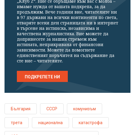
„Клуб Z“. Ние се обръщаме към вас с молба –
имаме нужда от вашата подкрепа, за да
продължим. Вече години вие, читателите ни
в 97 държави на всички континенти по света,
отваряте всеки ден страницата ни в интернет
в търсене на истинска, независима и
качествена журналистика. Вие можете да
допринесете за нашия стремеж към
истината, неприкривана от финансови
зависимости. Можете да помогнете
единственият поръчител на съдържание да
сте вие – читателите.
ПОДКРЕПЕТЕ НИ
България
СССР
комунизъм
трета
национална
катастрофа