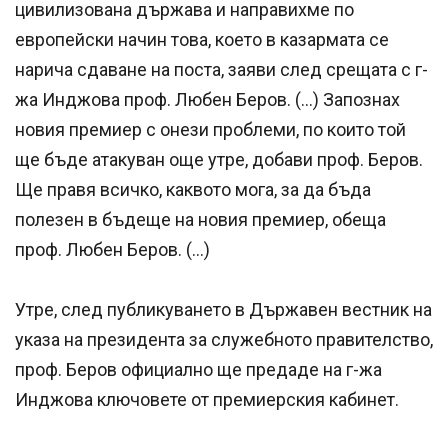
цивилизована държава и направихме по
европейски начин това, което в казармата се
нарича сдаване на поста, заяви след срещата с г-
жа Инджова проф. Любен Беров. (…) Запознах
новия премиер с онези проблеми, по които той
ще бъде атакуван още утре, добави проф. Беров.
Ще правя всичко, каквото мога, за да бъда
полезен в бъдеще на новия премиер, обеща
проф. Любен Беров. (…)
Утре, след публикуването в Държавен вестник на
указа на президента за служебното правителство,
проф. Беров официално ще предаде на г-жа
Инджова ключовете от премиерския кабинет.