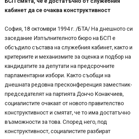
БСП смята, че е достатъчно от служебния
кабинет да се очаква конструктивност
София, 18 октомври 1994 г. /БТА/ На днешното си
заседание Изпълнителното бюро на БСП е
обсъдило състава на служебния кабинет, както и
критериите и механизмите за оценка и подбор на
кандидатите за депутати на предсрочните
парламентарни избори. Както съобщи на
днешната редовна пресконференция заместник-
председателят на партията Дончо Конакчиев,
социалистите очакаат от новото правителство
конструктивност и смятат, че то има достатъчно
възможности за това. Според него, под
конструктивност, социалистите разбират