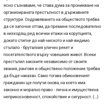
ясно съзнаваме, че става дума за проникване на
организираната престъпност в държавните
структури. Оздравяването на обществото трябва
да се започне оттам, да премине последователно
в низходящ ред всички етажи на корупцията,
докато стигне до най-ниското и най-видимо
стъпало - бруталния уличен рекет и
посегателството върху човешкия живот. Всеки
престъпил законите независимо от своите
звания, рангове и обществено положение трябва
да бъде наказан. Само тогава обикновеният
гражданин ще получи онова, на което има
законно и морално право - лична и имуществена
неприкосновеност, спокойствие и сигурност. (…)