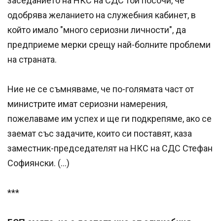
заседанието на НКС на СДС той посочи, че
одобрява желанието на служебния кабинет, в
който имало "много сериозни личности", да
предприеме мерки срещу най-болните проблеми
на страната.
Ние не се съмняваме, че по-голямата част от
министрите имат сериозни намерения,
пожелаваме им успех и ще ги подкрепяме, ако се
заемат със задачите, които си поставят, каза
заместник-председателят на НКС на СДС Стефан
Софиянски. (…)
***