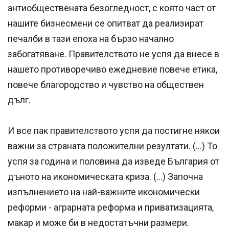
антиобществената безогледност, с която част от
нашите бизнесмени се опитват да реализират
печалби в тази епоха на бързо начално
забогатяване. Правителството не успя да внесе в
нашето противоречиво ежедневие повече етика,
повече благородство и чувство на обществен
дълг.
И все пак правителството успя да постигне някои
важни за страната положителни резултати. (…) То
успя за година и половина да изведе България от
дъното на икономическата криза. (…) Започна
изпълнението на най-важните икономически
реформи - аграрната реформа и приватизацията,
макар и може би в недостатъчни размери.