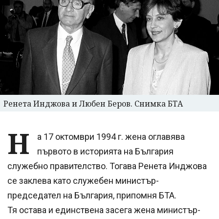
Ренета Инджова и Любен Беров. Снимка БТА
Н
а 17 октомври 1994 г. жена оглавява
първото в историята на България
служебно правителство. Тогава Ренета Инджова
се заклева като служебен министър-
председател на България, припомня БТА.
Тя остава и единствена засега жена министър-