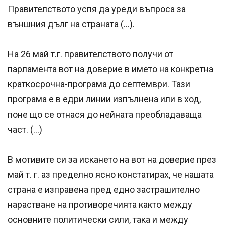
Правителството успя да уреди въпроса за
външния дълг на страната (…).
На 26 май т.г. правителството получи от
парламента вот на доверие в името на конкретна
краткосрочна-програма до септември. Тази
програма е в едри линии изпълнена или в ход,
поне що се отнася до нейната преобладаваща
част. (…)
В мотивите си за искането на вот на доверие през
май т. г. аз пределно ясно констатирах, че нашата
страна е изправена пред едно застрашително
нарастване на противоречията както между
основните политически сили, така и между