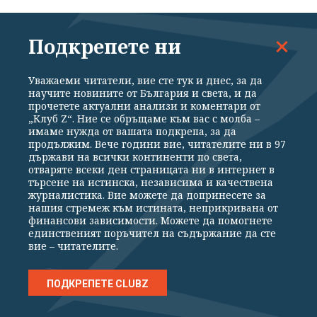
Мизерията. Няма защо да крием глава в пясъка –
всички виждаме възрастни, немощни или сакати
Подкрепете ни
хора да ровят из кофи за смет с надеждата да
Уважаеми читатели, вие сте тук и днес, за да
открият не друго, а нещо годно да им осигури
научите новините от България и света, и да
преживяването на още един ден. Нашето
прочетете актуални анализи и коментари от
„Клуб Z“. Ние се обръщаме към вас с молба –
желание е тези гледки да изчезнат от
имаме нужда от вашата подкрепа, за да
продължим. Вече години вие, читателите ни в 97
всекидневието ни в рамките на дни. За да
държави на всички континенти по света,
обезпечим изпълнението на тази задача, ще
отваряте всеки ден страницата ни в интернет в
търсене на истинска, независима и качествена
вземем незабавно мерки (…).
журналистика. Вие можете да допринесете за
нашия стремеж към истината, неприкривана от
финансови зависимости. Можете да помогнете
Правителството, обаче, не е всесилно и в този
единственият поръчител на съдържание да сте
вие – читателите.
смисъл се нуждае от обединените усилия и
твърдата вяра на всеки добронамерен
ПОДКРЕПЕТЕ CLUBZ
гражданин на Отечеството ни за решаване на
проблемите. (…)