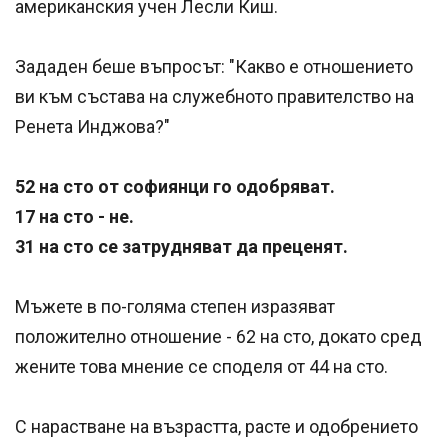
американския учен Лесли Киш.
Зададен беше въпросът: "Какво е отношението
ви към състава на служебното правителство на
Ренета Инджова?"
52 на сто от софиянци го одобряват.
17 на сто - не.
31 на сто се затрудняват да преценят.
Мъжете в по-голяма степен изразяват
положително отношение - 62 на сто, докато сред
жените това мнение се споделя от 44 на сто.
С нарастване на възрастта, расте и одобрението