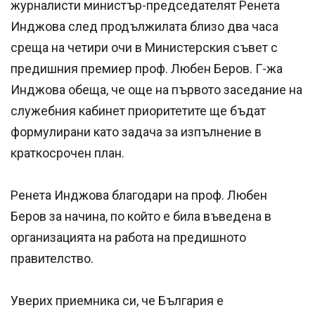
журналисти министър-председателят Ренета
Инджова след продължилата близо два часа
среща на четири очи в Министерския съвет с
предишния премиер проф. Любен Беров. Г-жа
Инджова обеща, че още на първото заседание на
служебния кабинет приоритетите ще бъдат
формулирани като задача за изпълнение в
краткосрочен план.
Ренета Инджова благодари на проф. Любен
Беров за начина, по който е била въведена в
организацията на работа на предишното
правителство.
Уверих приемника си, че България е