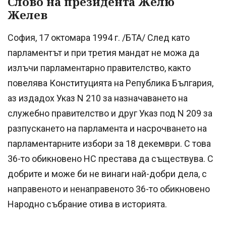
Слово на президента Желю
Желев
София, 17 октомара 1994 г. /БТА/ След като
парламентът и при третия мандат не можа да
излъчи парламентарно правителство, както
повелява Конституцията на Република България,
аз издадох Указ N 210 за назначаването на
служебно правителство и друг Указ под N 209 за
разпускането на парламента и насрочването на
парламентарните избори за 18 декември. С това
36-то обикновено НС престава да съществува. С
добрите и може би не винаги най-добри дела, с
направеното и ненаправеното 36-то обикновено
Народно събрание отива в историята.