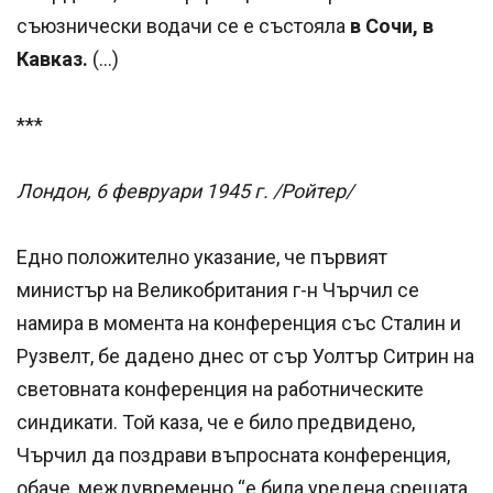
съюзнически водачи се е състояла
в Сочи, в
Кавказ.
(…)
***
Лондон, 6 февруари 1945 г. /Ройтер/
Едно положително указание, че първият
министър на Великобритания г-н Чърчил се
намира в момента на конференция със Сталин и
Рузвелт, бе дадено днес от сър Уолтър Ситрин на
световната конференция на работническите
синдикати. Той каза, че е било предвидено,
Чърчил да поздрави въпросната конференция,
обаче, междувременно “е била уредена срещата