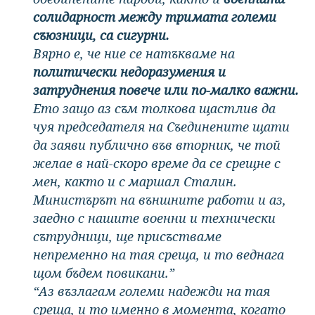
солидарност между тримата големи
съюзници, са сигурни.
Вярно е, че ние се натъкваме на
политически недоразумения и
затруднения повече или по-малко важни.
Ето защо аз съм толкова щастлив да
чуя председателя на Съединените щати
да заяви публично във вторник, че той
желае в най-скоро време да се срещне с
мен, както и с маршал Сталин.
Министърът на външните работи и аз,
заедно с нашите военни и технически
сътрудници, ще присъстваме
непременно на тая среща, и то веднага
щом бъдем повикани.”
“Аз възлагам големи надежди на тая
среща, и то именно в момента, когато