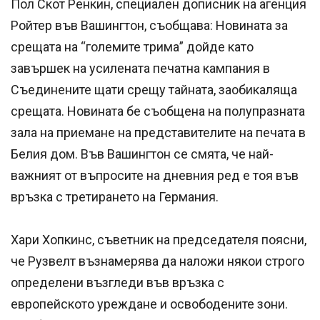
Пол Скот Ренкин, специален дописник на агенция
Ройтер във Вашингтон, съобщава: Новината за
срещата на “големите трима” дойде като
завършек на усилената печатна кампания в
Съединените щати срещу тайната, заобикаляща
срещата. Новината бе съобщена на полупразната
зала на приемане на представителите на печата в
Белия дом. Във Вашингтон се смята, че най-
важният от въпросите на дневния ред е тоя във
връзка с третирането на Германия.
Хари Хопкинс, съветник на председателя поясни,
че Рузвелт възнамерява да наложи някои строго
определени възгледи във връзка с
европейското уреждане и освободените зони.