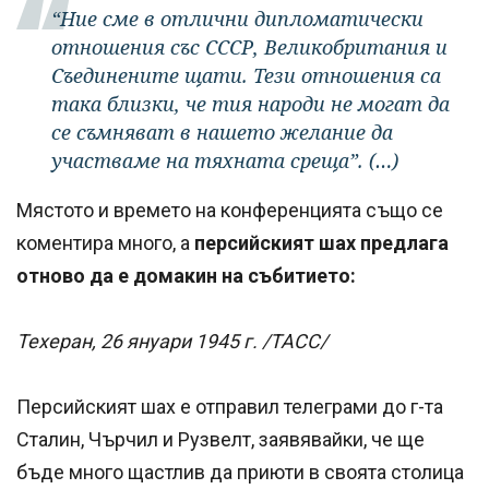
“Ние сме в отлични дипломатически
отношения със СССР, Великобритания и
Съединените щати. Тези отношения са
така близки, че тия народи не могат да
се съмняват в нашето желание да
участваме на тяхната среща”. (…)
Мястото и времето на конференцията също се
коментира много, а
персийският шах предлага
отново да е домакин на събитието:
Техеран, 26 януари 1945 г. /ТАСС/
Персийският шах е отправил телеграми до г-та
Сталин, Чърчил и Рузвелт, заявявайки, че ще
бъде много щастлив да приюти в своята столица