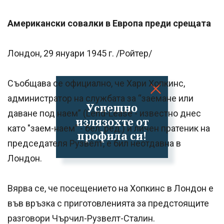
Американски совалки в Европа преди срещата
Лондон, 29 януари 1945 г. /Ройтер/
Съобщава се официално, че Хари Хопкинс,
администратор на службата за “заемане или
Успешно
даване под наем” (Lend-Lease - известно днес
излязохте от
като "заем-наем" - бел. ред.) и личен пратеник на
профила си!
председателя Рузвелт, е бил неотдавна в
Лондон.
Вярва се, че посещението на Хопкинс в Лондон е
във връзка с приготовленията за предстоящите
разговори Чърчил-Рузвелт-Сталин.