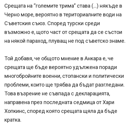
Срещата на “големите трима” става (…) някъде в
Черно море, вероятно в териториалните води на
Съветския съюз. Според турски среди
възможно е, щото част от срещата да се състои
на някой параход, плуващ не под съветско знаме.
Той добавя, че общото мнение в Анкара е, че
срещата ще бъде вероятно удължена поради
многобройните военни, стопански и политически
проблеми, които ще трябва да бъдат разгледани.
Това възрение не съвпада с декларацията,
направена през последната седмица от Хари
Хопкинс, според която срещата щяла да бъде
кратка.