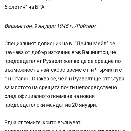
бюлетин” на БТА:
Вашингтон, 9 януари 1945 г. /Ройтер/
Специалният дописник на в. “Дейли Мейл” се
научава от добър източник във Вашингтон, че
председателят Рузвелт желае да се срещне по
възможност в най-скоро време с г-н Чърчил и с
г-н Сталин. Очаква се, че г-н Рузвелт ще отпътува
за мястото на срещата почти непосредствено
след официалното поемане на новия
председателски мандат на 20 януари.
Една от темите, които вълнуват