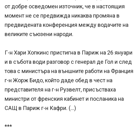
от добре осведомен източник, че в настоящия
момент не се предвижда никаква промяна в
предвидената конференция между водачите на
великите съюзени народи.
Г-н Хари Хопкинс пристигна в Париж на 26 януари
и в събота води разговор с генерал де Гол и след
това с министъра на външните работи на Франция
г-н Жорж Бидо, който даде обед в чест на
представителя на г-н Рузвелт, присъстваха
министри от френския кабинет и посланика на
САЩ в Париж г-н Кафри. (…)
***