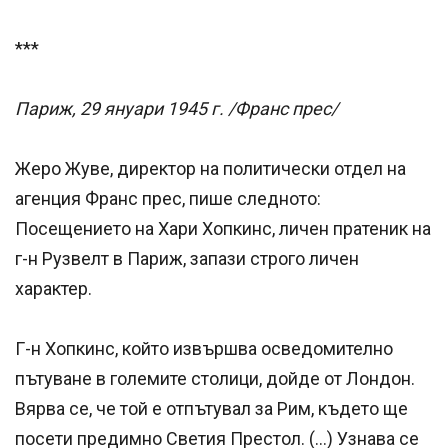
***
Париж, 29 януари 1945 г. /Франс прес/
Жеро Жуве, директор на политически отдел на
агенция Франс прес, пише следното:
Посещението на Хари Хопкинс, личен пратеник на
г-н Рузвелт в Париж, запази строго личен
характер.
Г-н Хопкинс, който извършва осведомително
пътуване в големите столици, дойде от Лондон.
Вярва се, че той е отпътувал за Рим, където ще
посети предимно Светия Престол. (…) Узнава се