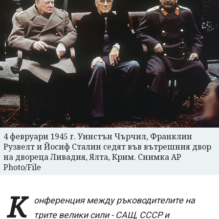
4 февруари 1945 г. Уинстън Чърчил, Франклин
Рузвелт и Йосиф Сталин седят във вътрешния двор
на двореца Ливадия, Ялта, Крим. Снимка AP
Photo/File
К
онференция между ръководителите на
трите велики сили - САЩ, СССР и