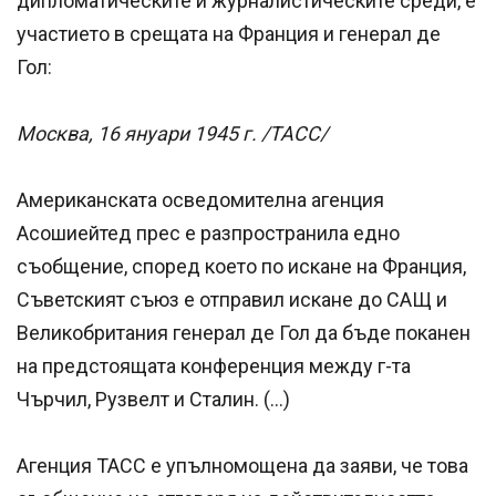
дипломатическите и журналистическите среди, е
участието в срещата на Франция и генерал де
Гол:
Москва, 16 януари 1945 г. /ТАСС/
Американската осведомителна агенция
Асошиейтед прес е разпространила едно
съобщение, според което по искане на Франция,
Съветският съюз е отправил искане до САЩ и
Великобритания генерал де Гол да бъде поканен
на предстоящата конференция между г-та
Чърчил, Рузвелт и Сталин. (…)
Агенция ТАСС е упълномощена да заяви, че това