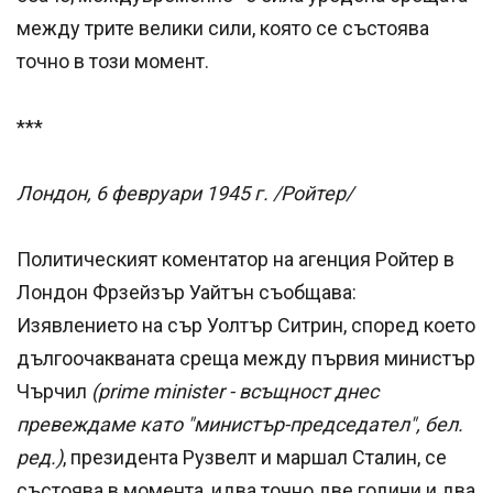
между трите велики сили, която се състоява
точно в този момент.
***
Лондон, 6 февруари 1945 г. /Ройтер/
Политическият коментатор на агенция Ройтер в
Лондон Фрзейзър Уайтън съобщава:
Изявлението на сър Уолтър Ситрин, според което
дългоочакваната среща между първия министър
Чърчил
(prime minister - всъщност днес
превеждаме като "министър-председател", бел.
ред.)
, президента Рузвелт и маршал Сталин, се
състоява в момента, идва точно две години и два