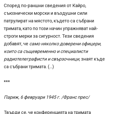
Според по-раншни сведения от Кайро,
съюзнически морски и въздушни сили
патрулират на мястото, където са събрани
тримата, като по този начин упражняват най-
строги мерки за сигурност. Тези сведения
добавят, че
само няколко доверени офицери,
които са същевременно и специалисти
радиотелеграфисти и свързочници,
знаят къде
са събрани тримата. (…)
***
Париж, 6 февруари 1945 г. /Франс прес/
Твърди се, че конференцията на тримата