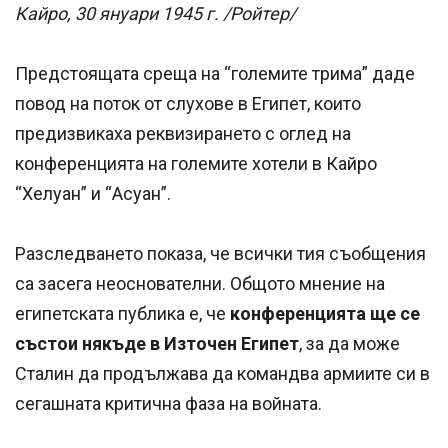
Кайро, 30 януари 1945 г. /Ройтер/
Предстоящата среща на “големите трима” даде
повод на поток от слухове в Египет, които
предизвикаха реквизирането с оглед на
конференцията на големите хотели в Кайро
“Хелуан” и “Асуан”.
Разследването показа, че всички тия съобщения
са засега неоснователни. Общото мнение на
египетската публика е, че
конференцията ще се
състои някъде в Източен Египет
, за да може
Сталин да продължава да командва армиите си в
сегашната критична фаза на войната.