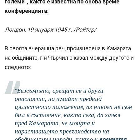
големи”, както е известна по онова време
конференцията:
Лондон, 19 януари 1945 г. /Ройтер/
В своята вчерашна реч, произнесена в Камарата
на общините, г-н Чърчил е казал между другото и
следното:
“Безсъмнено, срещат се и други
опасности, но имайки предвид
цялостното положение, аз никога не съм
бил в състояние, както сега, да заявя
пред Камарата, че мощта и
нарастващото превъзходство на
обединените народи, както и
военната