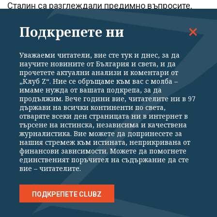
Сталин са разглеждали предимно въпросите,
свързани с отношението към Германия,
Подкрепете ни
политиката, която ще се следва спрямо
освободените страни, както и със създаването на
Уважаеми читатели, вие сте тук и днес, за да
един международен ред. Вестникът се надява,
научите новините от България и света, и да
прочетете актуални анализи и коментари от
че резултатите, които ще се постигнат, ще бъдат
„Клуб Z“. Ние се обръщаме към вас с молба –
имаме нужда от вашата подкрепа, за да
същевременно и окончателни и напълно
продължим. Вече години вие, читателите ни в 97
известни на целия свят. Последното си остава
държави на всички континенти по света,
отваряте всеки ден страницата ни в интернет в
все пак само една надежда.
търсене на истинска, независима и качествена
журналистика. Вие можете да допринесете за
нашия стремеж към истината, неприкривана от
Вестникът добавя, че
“г-н Рузвелт никога не е
финансови зависимости. Можете да помогнете
единственият поръчител на съдържание да сте
държал Съединените щати в течение на тайните
вие – читателите.
на своята лична политика,
въпреки че сега ние
бихме могли добре да го подпомогнем. Рузвелт
ПОДКРЕПЕТЕ CLUBZ
носи пълна отговорност за резултата от тази