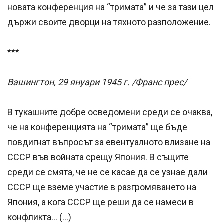
новата конференция на “тримата” и че за тази цел
държи своите дворци на тяхното разположение.
***
Вашингтон, 29 януари 1945 г. /Франс прес/
В тукашните добре осведомени среди се очаква,
че на конференцията на “тримата” ще бъде
повдигнат въпросът за евентуалното влизане на
СССР във войната срещу Япония. В същите
среди се смята, че не се касае да се узнае дали
СССР ще вземе участие в разгромяването на
Япония, а кога СССР ще реши да се намеси в
конфликта... (…)