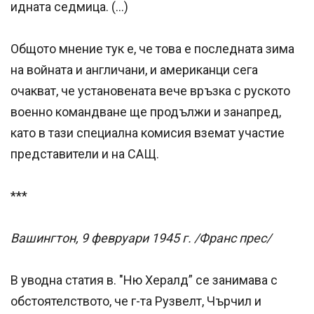
идната седмица. (…)
Общото мнение тук е, че това е последната зима
на войната и англичани, и американци сега
очакват, че установената вече връзка с руското
военно командване ще продължи и занапред,
като в тази специална комисия вземат участие
представители и на САЩ.
***
Вашингтон, 9 февруари 1945 г. /Франс прес/
В уводна статия в. "Ню Хералд” се занимава с
обстоятелството, че г-та Рузвелт, Чърчил и