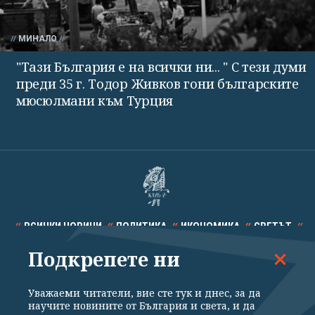
МИНАЛО
"Тази България е на всички ни... " С тези думи
преди 35 г. Тодор Живков гони българските
мюсюлмани към Турция
ВСИЧКИ НОВИНИ
ПОЛИТИКА
ИКОНОМИКА
СВЕТЪТ
Подкрепете ни
СПОРТ
КУЛТУРА
ТЕХНОЛОГИИ
КАЛЕЙДОСКОП
МНЕНИЯ
Уважаеми читатели, вие сте тук и днес, за да
научите новините от България и света, и да