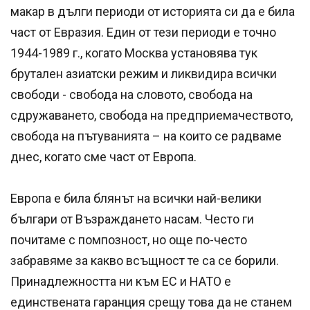
макар в дълги периоди от историята си да е била
част от Евразия. Един от тези периоди е точно
1944-1989 г., когато Москва установява тук
брутален азиатски режим и ликвидира всички
свободи - свобода на словото, свобода на
сдружаването, свобода на предприемачеството,
свобода на пътуванията – на които се радваме
днес, когато сме част от Европа.
Европа е била блянът на всички най-велики
българи от Възраждането насам. Често ги
почитаме с помпозност, но още по-често
забравяме за какво всъщност те са се борили.
Принадлежността ни към ЕС и НАТО е
единствената гаранция срещу това да не станем