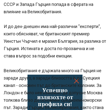
СССР и Запада Гърция попада в сферата на
влияние на Великобритания.
И до ден-днешен има най-различни "експерти",
които обясняват, че британският премиер
Уинстън Чърчил е мразил България, за разлика от
Гърция. Истината е доста по-прозаична и не
става въпрос за подобни емоции.
Великобритания е държала много на Гърция не
заради друго, а заради близостта ѝ до Суецкия
канал - основен път до британските колонии. За
Успешно
Лондон е било невъзможно да допусне Москва
излязохте от
толкова близо до основния средиземноморски
профила си!
път. Заради Гърция Великобритания, както стана