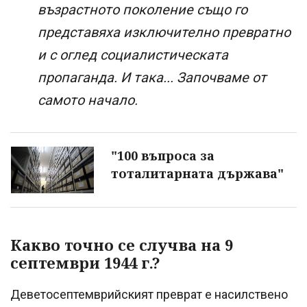
възрастното поколение също го
представяха изключително превратно
и с оглед социалистическата
пропаганда. И така... Започваме от
самото начало.
"100 въпроса за
тоталитарната държава"
Какво точно се случва на 9
септември 1944 г.?
Деветосептемврийският преврат е насилствено