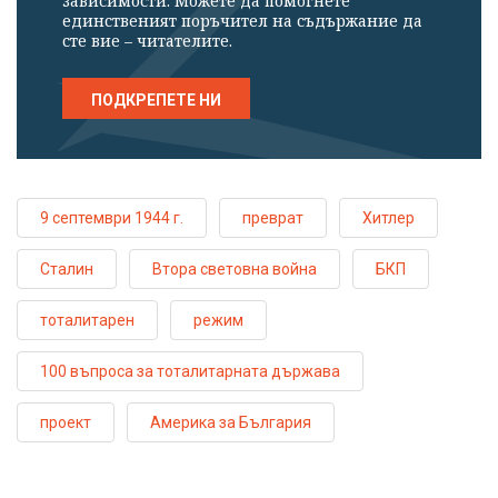
зависимости. Можете да помогнете
единственият поръчител на съдържание да
сте вие – читателите.
ПОДКРЕПЕТЕ НИ
9 септември 1944 г.
преврат
Хитлер
Сталин
Втора световна война
БКП
тоталитарен
режим
100 въпроса за тоталитарната държава
проект
Америка за България