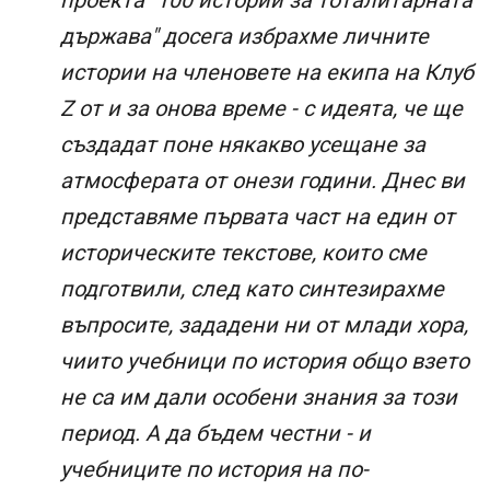
проекта "100 истории за тоталитарната
държава" досега избрахме личните
истории на членовете на екипа на Клуб
Z от и за онова време - с идеята, че ще
създадат поне някакво усещане за
атмосферата от онези години. Днес ви
представяме първата част на един от
историческите текстове, които сме
подготвили, след като синтезирахме
въпросите, зададени ни от млади хора,
чиито учебници по история общо взето
не са им дали особени знания за този
период. А да бъдем честни - и
учебниците по история на по-