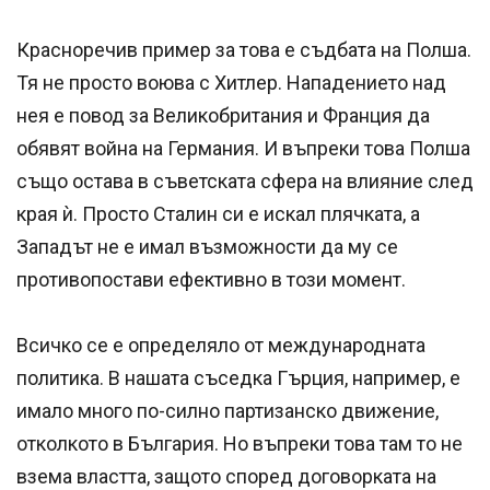
Красноречив пример за това е съдбата на Полша.
Тя не просто воюва с Хитлер. Нападението над
нея е повод за Великобритания и Франция да
обявят война на Германия. И въпреки това Полша
също остава в съветската сфера на влияние след
края ѝ. Просто Сталин си е искал плячката, а
Западът не е имал възможности да му се
противопостави ефективно в този момент.
Всичко се е определяло от международната
политика. В нашата съседка Гърция, например, е
имало много по-силно партизанско движение,
отколкото в България. Но въпреки това там то не
взема властта, защото според договорката на