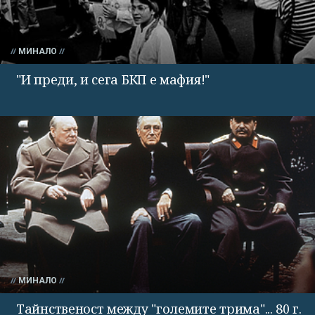
МИНАЛО
"И преди, и сега БКП е мафия!"
МИНАЛО
Тайнственост между "големите трима"... 80 г.