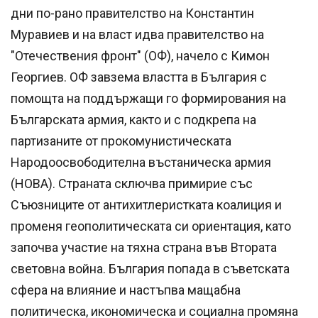
дни по-рано правителство на Константин
Муравиев и на власт идва правителство на
"Отечествения фронт" (ОФ), начело с Кимон
Георгиев. ОФ завзема властта в България с
помощта на поддържащи го формирования на
Българската армия, както и с подкрепа на
партизаните от прокомунистическата
Народоосвободителна въстаническа армия
(НОВА). Страната сключва примирие със
Съюзниците от антихитлеристката коалиция и
променя геополитическата си ориентация, като
започва участие на тяхна страна във Втората
световна война. България попада в съветската
сфера на влияние и настъпва мащабна
политическа, икономическа и социална промяна