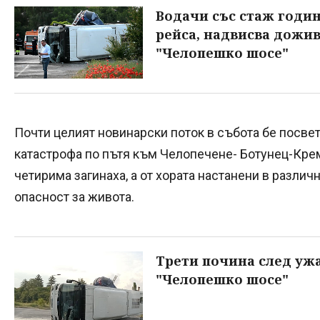
Водачи със стаж годин
рейса, надвисва дожив
"Челопешко шосе"
Почти целият новинарски поток в събота бе посве
катастрофа по пътя към Челопечене- Ботунец-Крем
четирима загинаха, а от хората настанени в различ
опасност за живота.
Трети почина след уж
"Челопешко шосе"