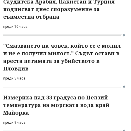
Саудитска Арабия, Пакистан и Турция
подписват днес споразумение за
съвместна отбрана
преди 10 часа
"Смазването на човек, който се е молил
и не е получил милост." Съдът остави в
ареста петимата за убийството в
Пловдив
преди 5 часа
Измериха над 33 градуса по Целзий
температура на морската вода край
Майорка
преди 9 часа