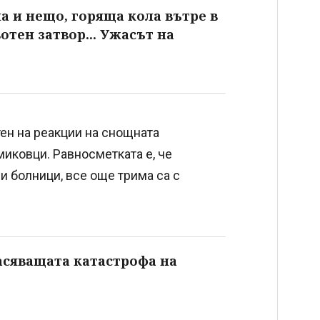
а и нещо, горяща кола вътре в
отен затвор... Ужасът на
тен на реакции на снощната
иковци. Равносметката е, че
ни болници, все още трима са с
асяващата катастрофа на