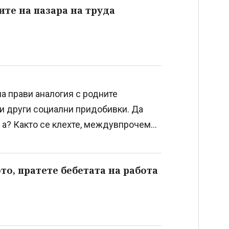
ите на пазара на труда
ла прави аналогия с родните
е и други социални придобивки. Да
 а? Както се клехте, междувпрочем...
о, пратете бебетата на работа