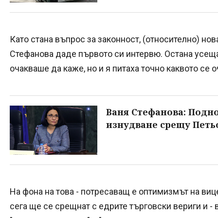
Като стана въпрос за законност, (относително) нов
Стефанова даде първото си интервю. Остана усещан
очакваше да каже, но и я питаха точно каквото се о
Ваня Стефанова: Подн
изнудване срещу Петь
На фона на това - потресаващ е оптимизмът на ви
сега ще се срещнат с едрите търговски вериги и - 