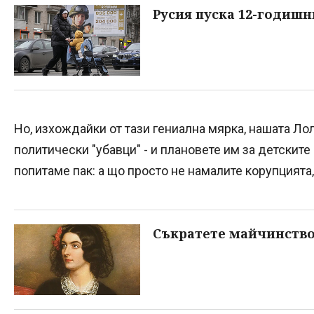
Русия пуска 12-годишн
Но, изхождайки от тази гениална мярка, нашата Ло
политически "убавци" - и плановете им за детскит
попитаме пак: а що просто не намалите корупцията,
Съкратете майчинствот