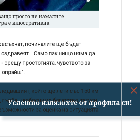
защо просто не намалите
ура е илюстративна
ресъхнат, починалите ще бъдат
е оздравеят... Само пак нищо няма да
- срещу простотията, чувството за
е опрайш".
следващият, който ще лети със 150 км
 гърба, необяснимо богатство, татуси
Успешно излязохте от профила си!
възможности за оценка на ситуацията