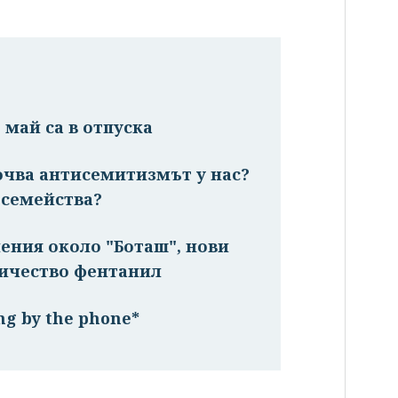
май са в отпуска
очва антисемитизмът у нас?
 семейства?
ения около "Боташ", нови
личество фентанил
ng by the phone*