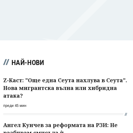
НАЙ-НОВИ
Z-Каст: "Още една Сеута нахлува в Сеута".
Нова мигрантска вълна или хибридна
атака?
преди 45 мин
Ангел Кунчев за реформата на РЗИ: Не
разбирам смисъла ѝ