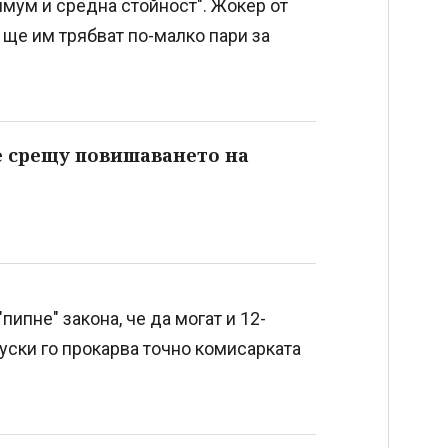
имум и средна стойност". Жокер от
ще им трябват по-малко пари за
 срещу повишаването на
пипне" закона, че да могат и 12-
руски го прокарва точно комисарката