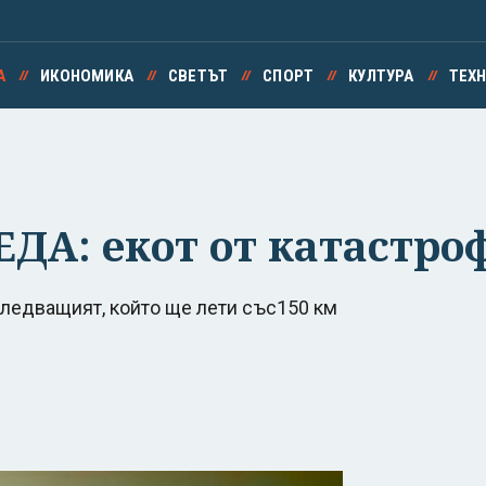
А
ИКОНОМИКА
СВЕТЪТ
СПОРТ
КУЛТУРА
ТЕХ
ДА: екот от катастро
следващият, който ще лети със150 км