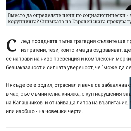
Вместо да определяте цени по социалистически - 
корупцията? Снимката на Европейската прокурат
С
лед поредната пътна трагедия сълзите ще п
изпратени, тези, които има да оздравяват, щ
се направи на ниво превенция и комплексни мерки 
безнаказаност и силната увереност, че "може да с
Някъде се е родил, отраснал и вече се забавлява 
в час, със съмнителна книжка, с куп нарушения зад
на Калашников и отчайваща липса на възпитание, 
или изобщо - на човешки черти.