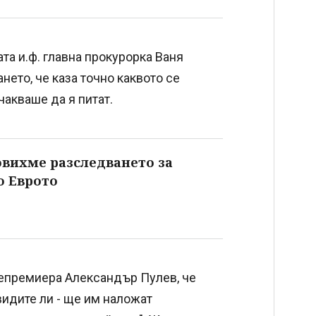
ата и.ф. главна прокурорка Ваня
ето, че каза точно каквото се
чакваше да я питат.
овихме разследването за
о Еврото
цепремиера Александър Пулев, че
видите ли - ще им наложат