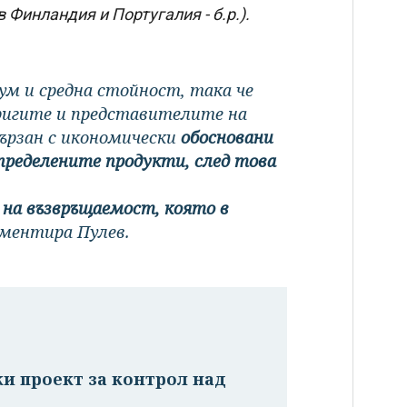
 Финландия и Португалия - б.р.).
м и средна стойност, така че
ригите и представителите на
ързан с икономически
обосновани
определените продукти, след това
 на възвръщаемост, която в
ментира Пулев.
ки проект за контрол над