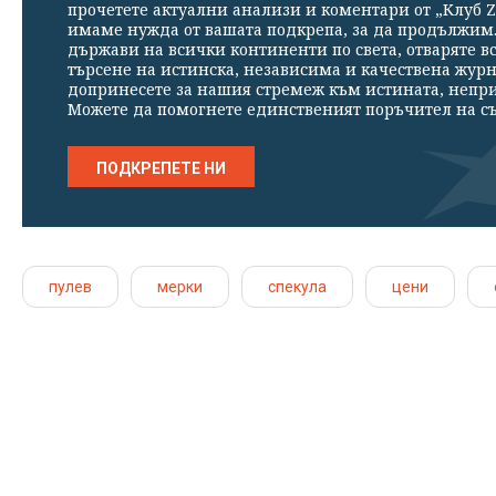
прочетете актуални анализи и коментари от „Клуб Z
имаме нужда от вашата подкрепа, за да продължим. 
държави на всички континенти по света, отваряте в
търсене на истинска, независима и качествена жур
допринесете за нашия стремеж към истината, непр
Можете да помогнете единственият поръчител на съ
ПОДКРЕПЕТЕ НИ
пулев
мерки
спекула
цени