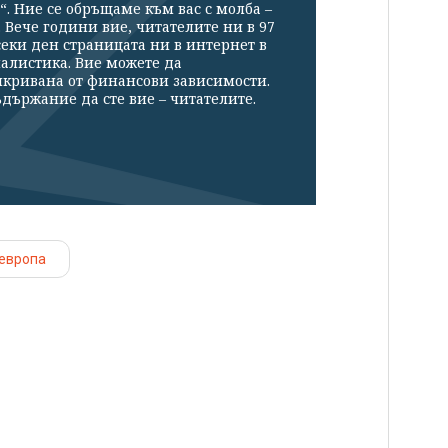
“. Ние се обръщаме към вас с молба –
Вече години вие, читателите ни в 97
секи ден страницата ни в интернет в
налистика. Вие можете да
икривана от финансови зависимости.
държание да сте вие – читателите.
европа