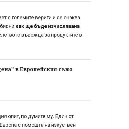
т с големите вериги и се очаква
 обясни
как ще бъде изчислявана
елството въвежда за продуктите в
цена" в Европейския съюз
я опит, по думите му. Един от
 Европа с помощта на изкуствен