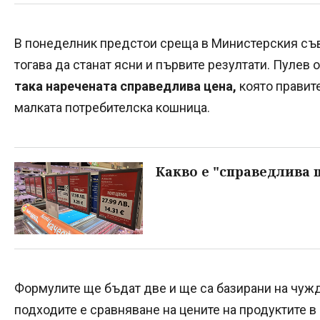
В понеделник предстои среща в Министерския съве
тогава да станат ясни и първите резултати. Пулев
така наречената справедлива цена,
която правит
малката потребителска кошница.
Какво е "справедлива 
Формулите ще бъдат две и ще са базирани на чужди
подходите е сравняване на цените на продуктите в