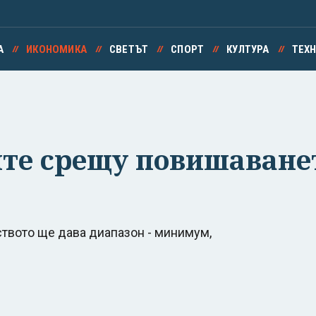
А
ИКОНОМИКА
СВЕТЪТ
СПОРТ
КУЛТУРА
ТЕХ
те срещу повишаванет
ството ще дава диапазон - минимум,