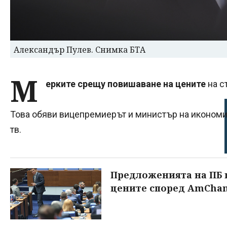
Александър Пулев. Снимка БТА
М
ерките срещу повишаване на цените
на с
Това обяви вицепремиерът и министър на иконом
тв.
Предложенията на ПБ щ
цените според AmCha