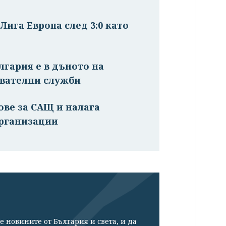
Лига Европа след 3:0 като
лгария е в дъното на
авателни служби
ове за САЩ и налага
рганизации
е новините от България и света, и да