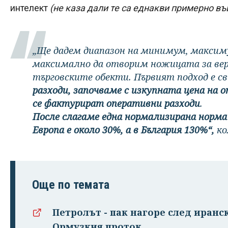
интелект
(не каза дали те са еднакви примерно във
„Ще дадем диапазон на минимум, максиму
максимално да отворим ножицата за ве
търговските обекти. Първият подход е св
разходи, започваме с изкупната цена на 
се фактурират оперативни разходи
.
После слагаме една нормализирана норма
Европа е около 30%, а в България 130%“,
ко
Още по темата
Петролът - пак нагоре след иранс
Ормузкия проток