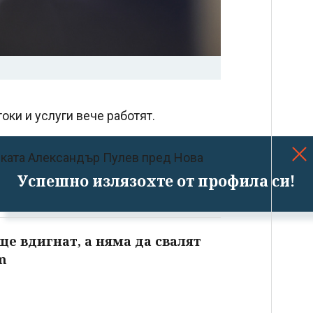
токи и услуги вече работят.
иката Александър Пулев пред Нова
Успешно излязохте от профила си!
е вдигнат, а няма да свалят
m