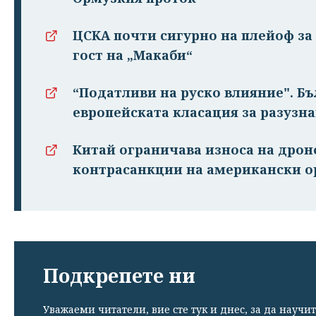
ЦСКА почти сигурно на плейоф за 
гост на „Макаби“
“Податливи на руско влияние". Бъ
европейската класация за разузн
Китай ограничава износа на дрон
контрасанкции на американски о
Подкрепете ни
Уважаеми читатели, вие сте тук и днес, за да научит