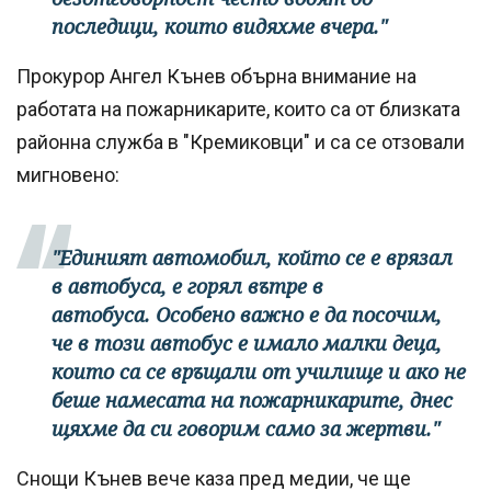
последици, които видяхме вчера."
Прокурор Ангел Кънев обърна внимание на
работата на пожарникарите, които са от близката
районна служба в "Кремиковци" и са се отзовали
мигновено:
"Единият автомобил, който се е врязал
в автобуса, е горял вътре в
автобуса. Особено важно е да посочим,
че в този автобус е имало малки деца,
които са се връщали от училище и ако не
беше намесата на пожарникарите, днес
щяхме да си говорим само за жертви."
Снощи Кънев вече каза пред медии, че ще