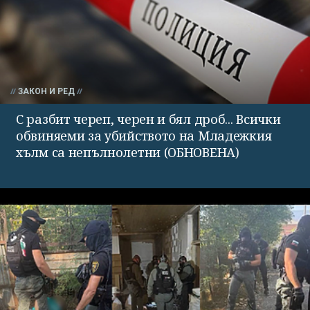
ЗАКОН И РЕД
С разбит череп, черен и бял дроб... Всички
обвиняеми за убийството на Младежкия
хълм са непълнолетни (ОБНОВЕНА)