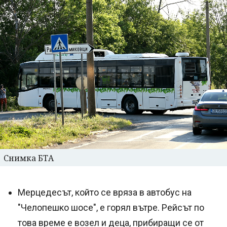
Снимка БТА
Мерцедесът, който се вряза в автобус на
"Челопешко шосе", е горял вътре. Рейсът по
това време е возел и деца, прибиращи се от