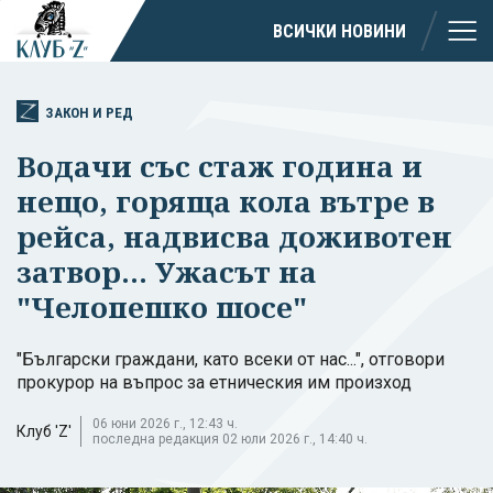
ВСИЧКИ НОВИНИ
ЗАКОН И РЕД
Водачи със стаж година и
нещо, горяща кола вътре в
рейса, надвисва доживотен
затвор... Ужасът на
"Челопешко шосе"
"Български граждани, като всеки от нас...", отговори
прокурор на въпрос за етническия им произход
06 юни 2026 г., 12:43 ч.
Клуб 'Z'
последна редакция 02 юли 2026 г., 14:40 ч.