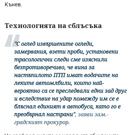
Кънев.
Технологията на сблъсъка
"С оглед извършените огледи,
замервания, взети проби, установени
трасологични следи сме изяснили
безпротиворечиво, че вина за
настъпилото ПТП имат водачите на
леките автомлбили, които най-
вероятно са се преследвали едни зад друг
и вследствие на удар помежду им се е
блъснал единият в автобуса, като го е
преобърнал настрани"
, заяви зам.-
градският прокурор.