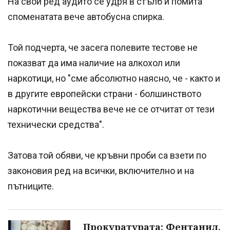
На свой ред аудито се удря в стълб и помита
споменатата вече автобусна спирка.
Той подчерта, че засега полевите тестове не
показват да има наличие на алкохол или
наркотици, но "сме абсолютно наясно, че - както и
в другите европейски страни - болшинството
наркотични вещества вече не се отчитат от тези
технически средства".
Затова той обяви, че кръвни проби са взети по
законовия ред на всички, включително и на
пътниците.
Прокуратурата: Фентанил,