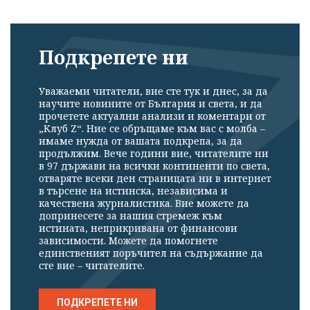
Подкрепете ни
Уважаеми читатели, вие сте тук и днес, за да
научите новините от България и света, и да
прочетете актуални анализи и коментари от
„Клуб Z“. Ние се обръщаме към вас с молба –
имаме нужда от вашата подкрепа, за да
продължим. Вече години вие, читателите ни
в 97 държави на всички континенти по света,
отваряте всеки ден страницата ни в интернет
в търсене на истинска, независима и
качествена журналистика. Вие можете да
допринесете за нашия стремеж към
истината, неприкривана от финансови
зависимости. Можете да помогнете
единственият поръчител на съдържание да
сте вие – читателите.
ПОДКРЕПЕТЕ НИ