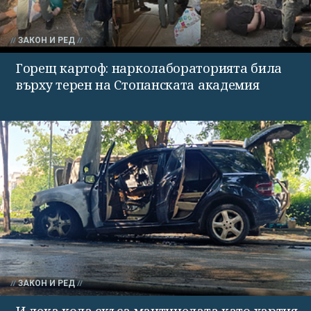
ЗАКОН И РЕД
Горещ картоф: нарколабораторията била
върху терен на Стопанската академия
ЗАКОН И РЕД
И лека кола скъса мантинелата като хартия