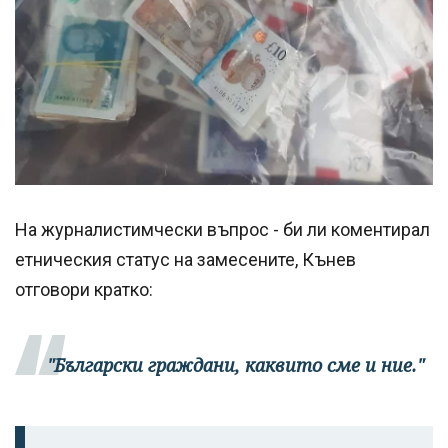
На журналистимчески въпрос - би ли коментирал
етническия статус на замесените, Кънев
отговори кратко:
"Български граждани, каквито сме и ние."