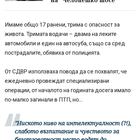
Имаме общо 17 ранени, трима с опасност за
живота. Тримата водачи – двама на леките
автомобили и един на автосуба, също са сред
пострадалите, обявиха от полицията.
От СДВР използваха повода да се похвалят, че
ежедневно провеждат специализирани
операции, от началото на годината досега имало
по-малко загинали в ПТП, но...
"Ниското ниво на интелектуалност (?!),
слабото възпитание и чувството за
безотговорност често водят до