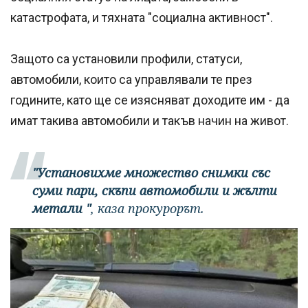
катастрофата, и тяхната "социална активност".
Защото са установили профили, статуси,
автомобили, които са управлявали те през
годините, като ще се изясняват доходите им - да
имат такива автомобили и такъв начин на живот.
"Установихме множество снимки със
суми пари, скъпи автомобили и жълти
метали "
, каза прокурорът.