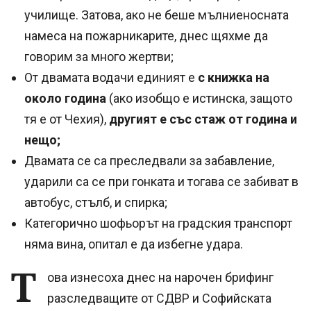
училище. Затова, ако не беше мълниеносната
намеса на пожарникарите, днес щяхме да
говорим за много жертви;
От двамата водачи единият е
с книжка на
около година
(ако изобщо е истинска, защото
тя е от Чехия),
другият е със стаж от година и
нещо;
Двамата се са преследвали за забавление,
ударили са се при гонката и тогава се забиват в
автобус, стълб, и спирка;
Категорично шофьорът на градския транспорт
няма вина, опитал е да избегне удара.
Т
ова изнесоха днес на нарочен брифинг
разследващите от СДВР и Софийската