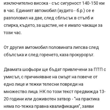
изключително висока - със сигурност 140-150 км
в час. Единият автомобил (аудито - б.р.) се е
разполовил на две, след сблъсък в стълб и
спирка, където, за щастие, не е имало чакащи за
този час.
От другия амтомобил половината липсва след
сбълсъка и след горенето, каза прокурорът.
Двамата шофьори ще бъдат привлечени за ПТП с
умисъл, с причиняване на смърт на повече от
едно лице и тежки телесни повреди на
множество лица. НК по този текст предвижда 13-
20 години или доживотен затвор - "на практика
няма по-тежка правна квалификация", заяви