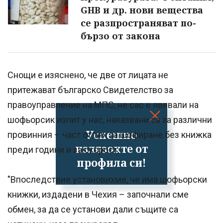
GHB и др. нови вещества
се разпространяват по-
бързо от закона
Снощи е изяснено, че две от лицата не
притежават българско Свидетелство за
правоуправление на МПС, не сас е явявали на
шофьорсик изпит у нас, наказвани са за различни
Успешно
провинния – част от тях за шофиране без книжка
излязохте от
преди години и за скорост,
профила си!
"Впоследствие установихме, че има шофьорски
книжки, издадени в Чехия – започнали сме
обмен, за да се установи дали същите са