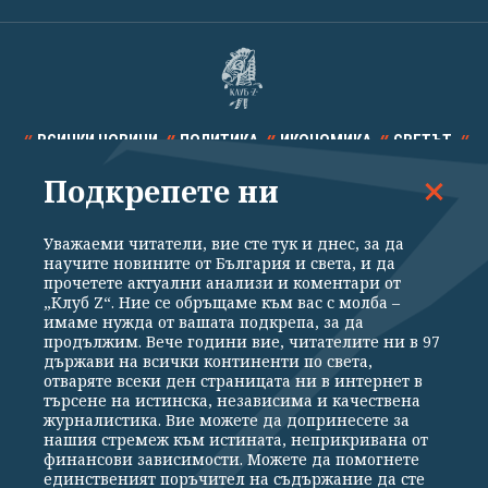
ВСИЧКИ НОВИНИ
ПОЛИТИКА
ИКОНОМИКА
СВЕТЪТ
Подкрепете ни
СПОРТ
КУЛТУРА
ТЕХНОЛОГИИ
КАЛЕЙДОСКОП
МНЕНИЯ
Уважаеми читатели, вие сте тук и днес, за да
научите новините от България и света, и да
прочетете актуални анализи и коментари от
„Клуб Z“. Ние се обръщаме към вас с молба –
имаме нужда от вашата подкрепа, за да
продължим. Вече години вие, читателите ни в 97
Общи условия
Политика за поверителност
държави на всички континенти по света,
отваряте всеки ден страницата ни в интернет в
Реклама
Партньори
Контакти
За Клуб Z
търсене на истинска, независима и качествена
Екип
Подкрепете ни
журналистика. Вие можете да допринесете за
нашия стремеж към истината, неприкривана от
финансови зависимости. Можете да помогнете
единственият поръчител на съдържание да сте
Издател на www.clubz.bg е „Клуб Зебра Медия“ ЕООД, София, ул. "Алеко