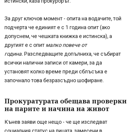
истински, каза прокурорът.
За друг ключов момент - опита на водачите, той
подчерта че единият е с 1 година опит (ако
допуснем, че чешката книжка е истинска), а
другият е с опит
малко повече от
година.
Разследващите допълниха, че събират
всички налични записи от камери, за да
установят колко време преди сблъсъка е
започнало това безразсъдно шофиране.
Прокуратурата обещава проверки
на парите и начина на живот
Кънев заяви още нещо - че ще изследват
социалния статус на лицата, замесени в