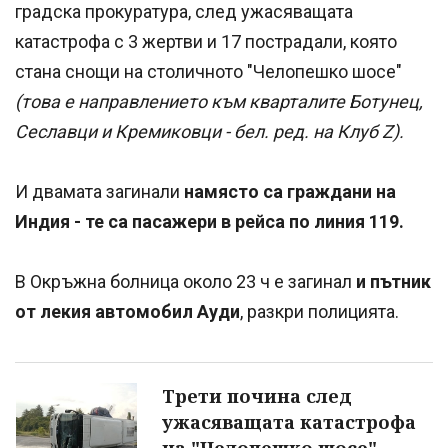
градска прокуратура, след ужасяващата
катастрофа с 3 жертви и 17 пострадали, която
стана снощи на столичното "Челопешко шосе"
(това е направлението към кварталите Ботунец,
Сеславци и Кремиковци - бел. ред. на Клуб Z).
И двамата загинали
намясто са граждани на
Индия - те са пасажери в рейса по линия 119.
В Окръжна болница около 23 ч е загинал
и пътник
от лекия автомобил Ауди
, разкри полицията.
Трети почина след
ужасяващата катастрофа
на "Челопешко шосе"