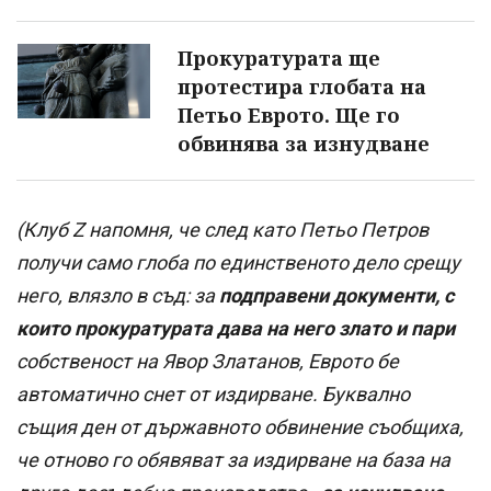
Прокуратурата ще
протестира глобата на
Петьо Еврото. Ще го
обвинява за изнудване
(Клуб Z напомня, че след като Петьо Петров
получи само глоба по единственото дело срещу
него, влязло в съд: за
подправени документи, с
които прокуратурата дава на него злато и пари
собственост на Явор Златанов, Еврото бе
автоматично снет от издирване. Буквално
същия ден от държавното обвинение съобщиха,
че отново го обявяват за издирване на база на