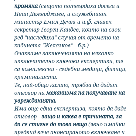
промяна
(същото потвърдиха досега и
Иван Демерджиев, и служебният
министър Емил Дечев и и.ф. главен
секретар Георги Кандев, които на свой
ред "наследиха" случая от времето на
кабинета "Желязков" - б.р.)
Очакваме заключенията на няколко
изключително ключови експертизи, те
са комплексни - съдебни медици, физици,
криминалисти.
Те, най-общо казано, трябва да дадат
отговор на
механизма на получаване на
уврежданията.
Има още една експертиза, която да даде
отговор -
защо и каква е причината, за
да се стигне до това нещо
(явно имайки
предвид вече анонсираното включване и