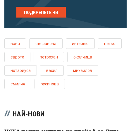
ПОДКРЕПЕТЕ НИ
ваня
стефанова
интервю
петьо
еврото
петрохан
околчица
нотариуса
васил
михайлов
емилия
русинова
НАЙ-НОВИ