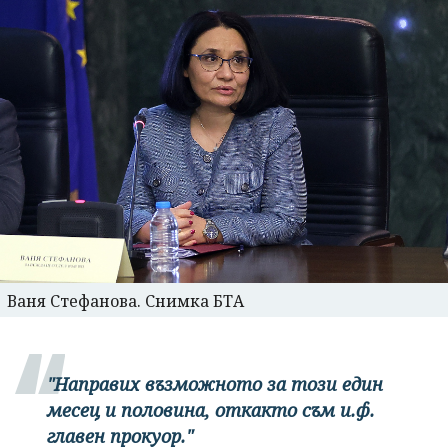
Ваня Стефанова. Снимка БТА
"Направих възможното за този един
месец и половина, откакто съм и.ф.
главен прокуор."