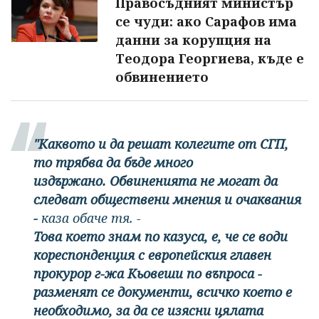
Правосъдният министър
се чуди: ако Сарафов има
данни за корупция на
Теодора Георгиева, къде е
обвинението
"Каквото и да решат колегите от СГП,
то трябва да бъде много
издържано. Обвиненията не могат да
следват обществени мнения и очаквания
-
каза обаче тя. -
Това което знам по казуса, е, че се води
кореспонденция с европейския главен
прокурор г-жа Кьовеши по въпроса -
разменят се документи, всичко което е
необходимо, за да се изясни цялата