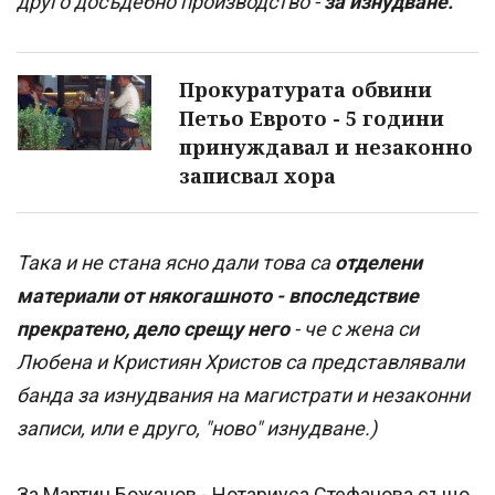
друго досъдебно производство -
за изнудване.
Прокуратурата обвини
Петьо Еврото - 5 години
принуждавал и незаконно
записвал хора
Така и не стана ясно дали това са
отделени
материали от някогашното - впоследствие
прекратено, дело срещу него
- че с жена си
Любена и Кристиян Христов са представлявали
банда за изнудвания на магистрати и незаконни
записи, или е друго, "ново" изнудване.)
За Мартин Божанов - Нотариуса Стефанова също