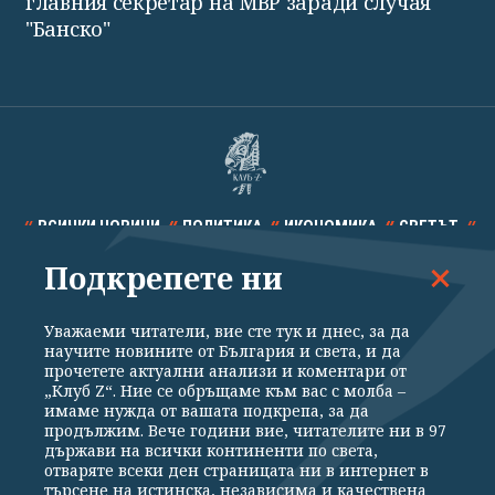
главния секретар на МВР заради случая
"Банско"
ВСИЧКИ НОВИНИ
ПОЛИТИКА
ИКОНОМИКА
СВЕТЪТ
Подкрепете ни
СПОРТ
КУЛТУРА
ТЕХНОЛОГИИ
КАЛЕЙДОСКОП
МНЕНИЯ
Уважаеми читатели, вие сте тук и днес, за да
научите новините от България и света, и да
прочетете актуални анализи и коментари от
„Клуб Z“. Ние се обръщаме към вас с молба –
имаме нужда от вашата подкрепа, за да
продължим. Вече години вие, читателите ни в 97
Общи условия
Политика за поверителност
държави на всички континенти по света,
отваряте всеки ден страницата ни в интернет в
Реклама
Партньори
Контакти
За Клуб Z
търсене на истинска, независима и качествена