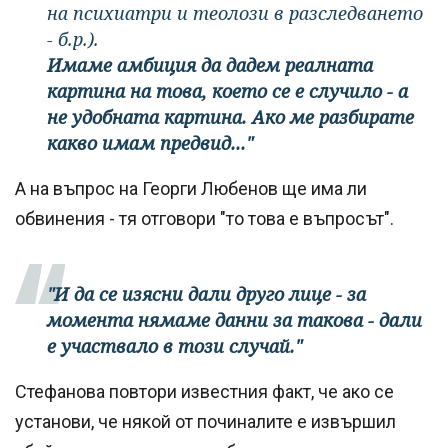
на психиатри и теолози в разследването
- б.р.).
Имаме амбиция да дадем реалната
картина на това, което се е случило - а
не удобната картина. Ако ме разбирате
какво имам предвид..."
А на въпрос на Георги Любенов ще има ли
обвинения - тя отговори "то това е въпросът".
"И да се изясни дали друго лице - за
момента нямаме данни за такова - дали
е участвало в този случай."
Стефанова повтори известния факт, че ако се
установи, че някой от починалите е извършил