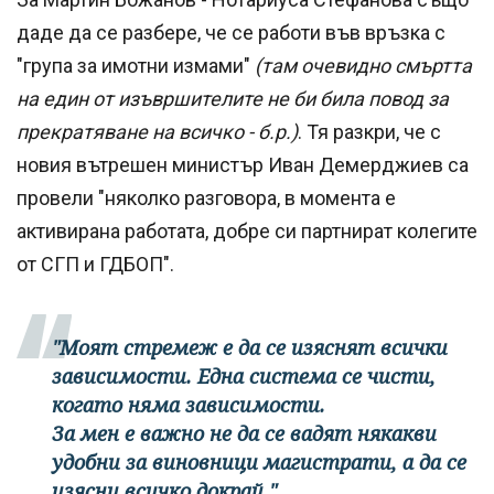
даде да се разбере, че се работи във връзка с
"група за имотни измами"
(там очевидно смъртта
на един от изъвршителите не би била повод за
прекратяване на всичко - б.р.)
. Тя разкри, че с
новия вътрешен министър Иван Демерджиев са
провели "няколко разговора, в момента е
активирана работата, добре си партнират колегите
от СГП и ГДБОП".
"Моят стремеж е да се изяснят всички
зависимости. Една система се чисти,
когато няма зависимости.
За мен е важно не да се вадят някакви
удобни за виновници магистрати, а да се
изясни всичко докрай."