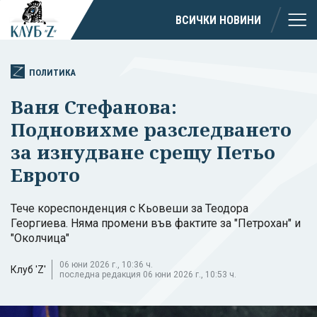
ВСИЧКИ НОВИНИ
ПОЛИТИКА
Ваня Стефанова:
Подновихме разследването
за изнудване срещу Петьо
Еврото
Тече кореспонденция с Кьовеши за Теодора
Георгиева. Няма промени във фактите за "Петрохан" и
"Околчица"
06 юни 2026 г., 10:36 ч.
Клуб 'Z'
последна редакция 06 юни 2026 г., 10:53 ч.