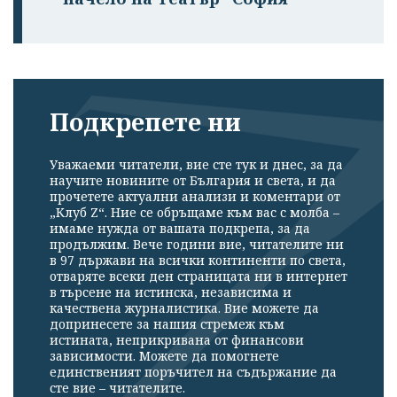
Подкрепете ни
Уважаеми читатели, вие сте тук и днес, за да
научите новините от България и света, и да
прочетете актуални анализи и коментари от
„Клуб Z“. Ние се обръщаме към вас с молба –
имаме нужда от вашата подкрепа, за да
продължим. Вече години вие, читателите ни
в 97 държави на всички континенти по света,
отваряте всеки ден страницата ни в интернет
в търсене на истинска, независима и
качествена журналистика. Вие можете да
допринесете за нашия стремеж към
истината, неприкривана от финансови
зависимости. Можете да помогнете
единственият поръчител на съдържание да
сте вие – читателите.