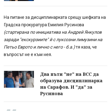
На питане за дисциплинарката срещу шефката на
Градска прокуратура Емилия Русинова
(стартирана по инициатива на Андрей Янкулов
заради "екскурзиите" й с луксозни лимузини на
Петьо Еврото и лично с него - б.а.)
тя каза, че
въпросът не е към нея.
Два пъти "не" на ВСС да
образува дисциплинарка
на Сарафов. И "да" за
Русинова