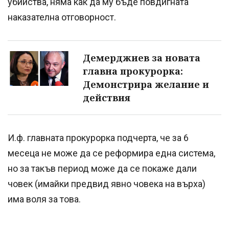
убийства, няма как да му бъде повдигната
наказателна отговорност.
Демерджиев за новата
главна прокурорка:
Демонстрира желание и
действия
И.ф. главната прокурорка подчерта, че за 6
месеца не може да се реформира една система,
но за такъв период може да се покаже дали
човек (имайки предвид явно човека на върха)
има воля за това.