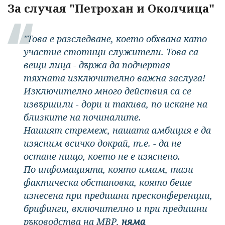
За случая "Петрохан и Околчица"
"Това е разследване, което обхвана като
участие стотици служители. Това са
вещи лица - държа да подчертая
тяхната изключително важна заслуга!
Изключително много действия са се
извършили - дори и такива, по искане на
близките на починалите.
Нашият стремеж, нашата амбиция е да
изясним всичко докрай, т.е. - да не
остане нищо, което не е изяснено.
По инфомацията, която имам, тази
фактическа обстановка, която беше
изнесена при предишни пресконференции,
брифинги, включително и при предишни
ръководства на МВР,
няма