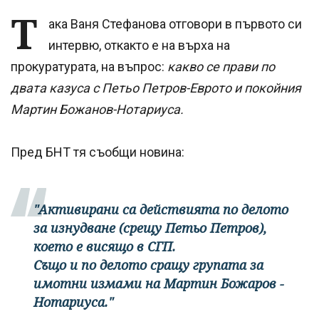
Т
ака Ваня Стефанова отговори в първото си
интервю, откакто е на върха на
прокуратурата, на въпрос:
какво се прави по
двата казуса с Петьо Петров-Еврото и покойния
Мартин Божанов-Нотариуса.
Пред БНТ тя съобщи новина:
"Активирани са действията по делото
за изнудване (срещу Петьо Петров),
което е висящо в СГП.
Също и по делото сращу групата за
имотни измами на Мартин Божаров -
Нотариуса."