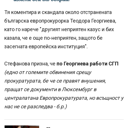
Тя коментира и скандала около отстранената
българска европрокурорка Теодора Георгиева,
като го нарече "другият неприятен казус и бих
казала, че е още по-неприятен, защото бе
засегната европейска институция".
Стефанова призна, че
по Георгиева работи СГП
(едно от големите обвинения срещу
прокуратурата, бе че се правят внушения,
пращат се документи в Люксембург в
централатана Европрокуратурата, но всъщност у
нас не се разследва - б.р.)