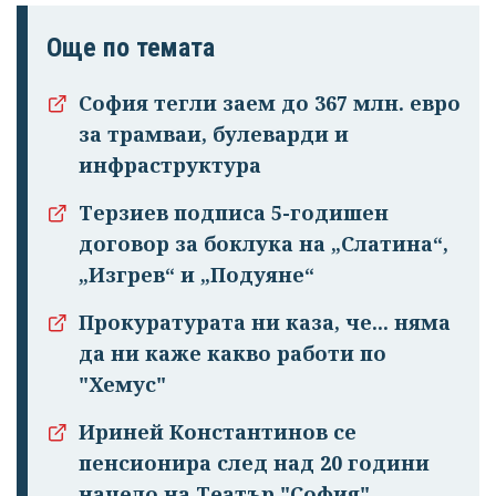
Още по темата
София тегли заем до 367 млн. евро
за трамваи, булеварди и
инфраструктура
Терзиев подписа 5-годишен
договор за боклука на „Слатина“,
„Изгрев“ и „Подуяне“
Прокуратурата ни каза, че... няма
да ни каже какво работи по
"Хемус"
Ириней Константинов се
пенсионира след над 20 години
начело на Театър "София"