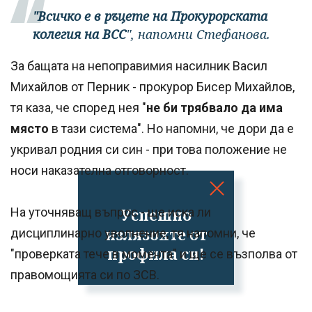
"Всичко е в ръцете на Прокурорската
колегия на ВСС
", напомни Стефанова.
За бащата на непоправимия насилник Васил
Михайлов от Перник - прокурор Бисер Михайлов,
тя каза, че според нея "
не би трябвало да има
място
в тази система". Но напомни, че дори да е
укривал родния си син - при това положение не
носи наказателна отговорност.
На уточняващ въпрос - ще иска ли
Успешно
излязохте от
дисциплинарно уволнение, тя напомни, че
профила си!
"проверката тече в момента" и ще се възполва от
правомощията си по ЗСВ.