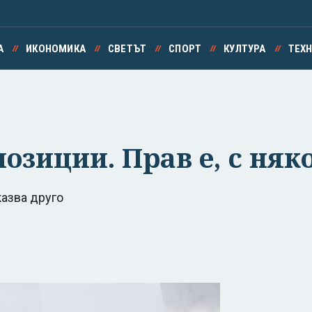
А
ИКОНОМИКА
СВЕТЪТ
СПОРТ
КУЛТУРА
ТЕХ
позиции. Прав е, с няк
казва друго