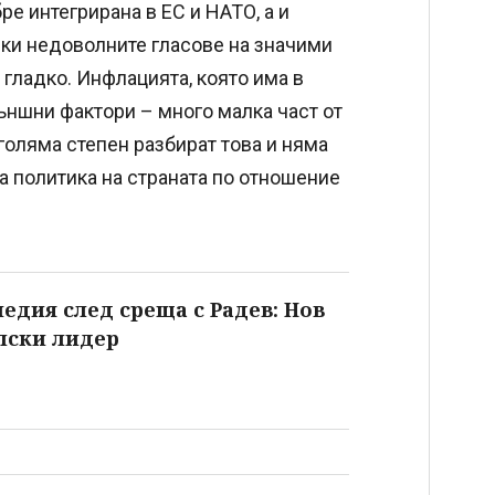
ре интегрирана в ЕС и НАТО, а и
еки недоволните гласове на значими
гладко. Инфлацията, която има в
външни фактори – много малка част от
 голяма степен разбират това и няма
а политика на страната по отношение
дия след среща с Радев: Нов
лски лидер