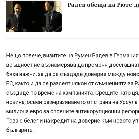
Радев обеща на Рюте д
Нещо повече, визитите на Румен Радев в Германия,
всъщност не възнамерява да променя досегашната
бяха важни, за да се създаде доверие между ново
ЕС, както и да се разсеят някои от съмненията за 
създаде по време на кампанията. Срещите като ця
новина, освен размразяването от страна на Урсула
милиона евро за спрените антикорупционни рефор
Това е белег и на кредит на доверие към новото у
българите.