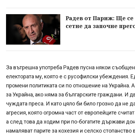
Радев от Париж: Ще се
сетне да започне прег
За вътрешна употреба Радев пусна някои съобщени
електората му, която е с русофилски убеждения. Е
промени политиката си по отношение на Украйна. А
за Украйна, ако няма за българските граждани. И 
чуждата преса. И като цяло би било грозно да не д
агресия, която огромна част от европейците считат
а след това да ходим при по-богатите държави до
намаляват парите за кохезия и селско стопанство 