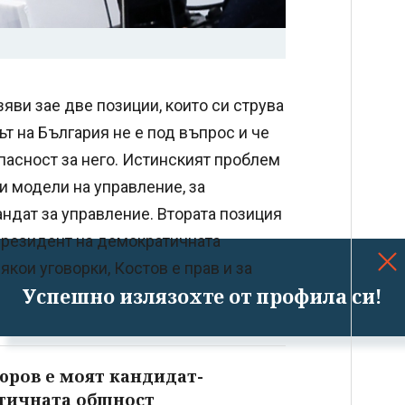
яви зае две позиции, които си струва
ът на България не е под въпрос и че
пасност за него. Истинският проблем
и модели на управление, за
ндат за управление. Втората позиция
президент на демократичната
кои уговорки, Костов е прав и за
Успешно излязохте от профила си!
юров е моят кандидат-
тичната общност