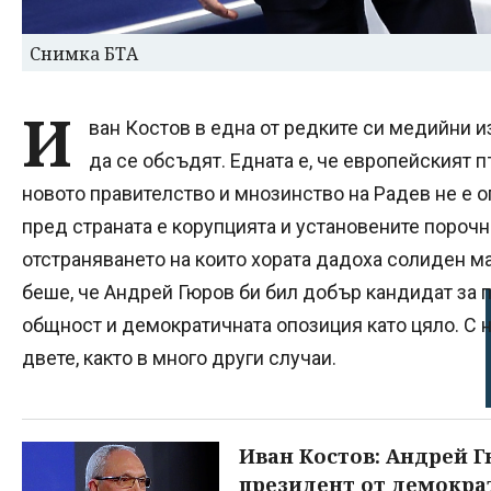
Снимка БТА
И
ван Костов в една от редките си медийни из
да се обсъдят. Едната е, че европейският п
новото правителство и мнозинство на Радев не е о
пред страната е корупцията и установените порочн
отстраняването на които хората дадоха солиден ма
беше, че Андрей Гюров би бил добър кандидат за 
общност и демократичната опозиция като цяло. С ня
двете, както в много други случаи.
Иван Костов: Андрей Г
президент от демокра