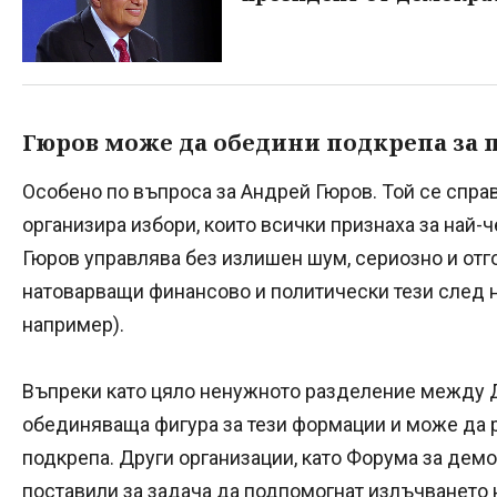
Гюров може да обедини подкрепа за 
Особено по въпроса за Андрей Гюров. Той се спра
организира избори, които всички признаха за най-
Гюров управлява без излишен шум, сериозно и отго
натоварващи финансово и политически тези след не
например).
Въпреки като цяло ненужното разделение между Д
обединяваща фигура за тези формации и може да 
подкрепа. Други организации, като Форума за демо
поставили за задача да подпомогнат излъчването 