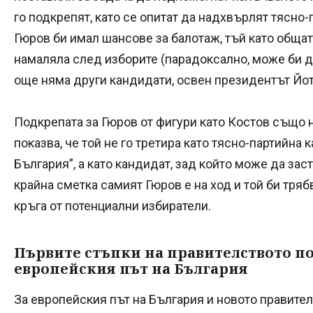
го подкрепят, като се опитат да надхвърлят тясно-
Гюров би имал шансове за балотаж, тъй като обща
намаляла след изборите (парадоксално, може би дор
още няма други кандидати, освен президентът Йо
Подкрепата за Гюров от фигури като Костов също н
показва, че той не го третира като тясно-партийна 
България”, а като кандидат, зад който може да зас
крайна сметка самият Гюров е на ход и той би тря
кръга от потенциални избиратели.
Първите стъпки на правителството п
европейския път на България
За европейския път на България и новото правите