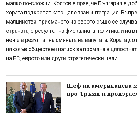
малко по-сложни. Костов е прав, че България е доб
хората подкрепят като цяло тази интеграция. Въпр
малцинства, приемането на еврото също се случва 
страната, е резултат на фискалната политика и на 
нея е в резултат на смяната на валутата. Хората до
някакъв обществен натиск за промяна в цялостнат
на ЕС, еврото или други стратегически цели.
Шеф на американска ме
про-Тръмп и произрае