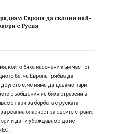
 радвам Европа да склони най-
овори с Русия
я, които бяха насочени към част от
дното бе, че Европа трябва да
 другото е, че няма да даваме пари
двете съобщения не бяха отразени в
аваме пари за борбата с руската
 за реална опасност за своите страни,
нори и да ги убеждаваме да не
в ЕС.