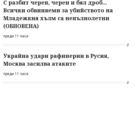
С разбит череп, черен и бял дроб...
Всички обвиняеми за убийството на
Младежкия хълм са непълнолетни
(ОБНОВЕНА)
преди 11 часа
Украйна удари рафинерии в Русия,
Москва засилва атаките
преди 11 часа