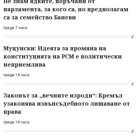
Не знам ядките, поръчани от
парламента, за кого са, но предполагам
са за семейство Баневи
преди 7 часа
Муцунски: Идеята за промяна на
конституцията на РСМ е политически
неприемлива
преди 14 часа
Законът за „вечните изроди“: Кремъл
узаконява извънсъдебното лишаване от
права
преди 14 часа