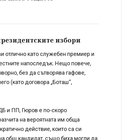
президентските избори
ви отлично като служебен премиер и
честните напоследък. Нещо повече,
ворно, без да сътворява гафове,
го (като договора „Боташ“,
Б и ПП, Гюров е по-скоро
разчита на вероятната им обща
кратично действие, които са си
на общ кандидат, също биха могли да