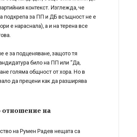
партийния контекст. Изглежда, че
та подкрепа за ПП и ДБ всъщност не е
и е нараснала), а и на терена все
това.
е е за подценяване, защото тя
кандидатура било на ПП или “Да,
тане голяма общност от хора. Но в
бвало да прецени как да разширява
о отношение на
лство на Румен Радев нещата са