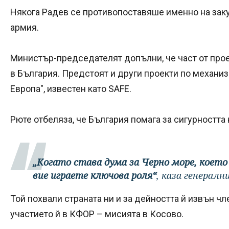
Някога Радев се противопоставяше именно на заку
армия.
Министър-председателят допълни, че част от прое
в България. Предстоят и други проекти по механиз
Европа", известен като SAFE.
Рюте отбеляза, че България помага за сигурността 
„Когато става дума за Черно море, което
вие играете ключова роля“
, каза генералн
Той похвали страната ни и за дейността й извън чл
участието й в КФОР – мисията в Косово.