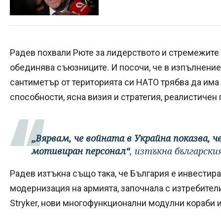
Радев похвали Рюте за лидерството и стремежите 
обединява съюзниците. И посочи, че в изпълнение
сантиметър от територията си НАТО трябва да има
способности, ясна визия и стратегия, реалистичен
„Вярвам, че войната в Украйна показва, 
мотивиран персонал“
, изтъкна български
Радев изтъкна също така, че България е инвестира
модернизация на армията, започнала с изтребители
Stryker, нови многофункционални модулни кораби и