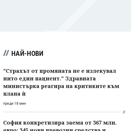
НАЙ-НОВИ
"Страхът от промяната не е излекувал
нито един пациент." Здравната
министърка реагира на критиките към
плана ѝ
преди 18 мин
София конкретизира заема от 367 млн.
евро: 345 нови превозни средства и