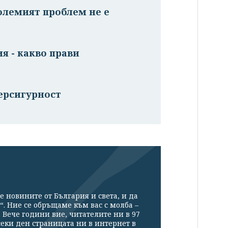
олемият проблем не е
я - какво прави
ерсигурност
е новините от България и света, и да
“. Ние се обръщаме към вас с молба –
Вече години вие, читателите ни в 97
секи ден страницата ни в интернет в