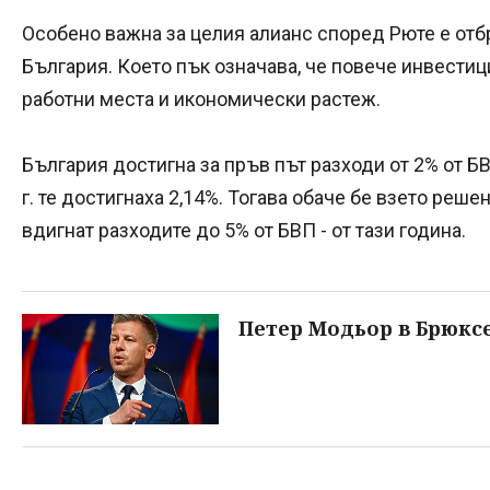
Особено важна за целия алианс според Рюте е от
България. Което пък означава, че повече инвестиц
работни места и икономически растеж.
България достигна за пръв път разходи от 2% от БВП
г. те достигнаха 2,14%. Тогава обаче бе взето реше
вдигнат разходите до 5% от БВП - от тази година.
Петер Модьор в Брюксе