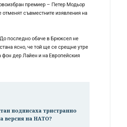
новоизбран премиер – Петер Модьор
е отменят съвместните изявления на
 До последно обаче в Брюксел не
стана ясно, че той ще се срещне утре
 фон дер Лайен и на Европейския
стан подписаха тристранно
а версия на НАТО?