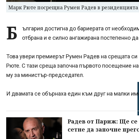
Марк Рюте посрещна Румен Радев в резиденцията 
Б
ългария достигна до бариерата от необходими
отбрана и е силно ангажирана постепенно да 
Това увери премиерът Румен Радев на срещата си 
Рюте. С тази среща започна първото посещение н
му за министър-председател.
И двамата се обърнаха един към друг на малки им
Радев от Париж: Ще се
сетне да започне прег