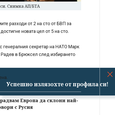
си. Снимка АП/БТА
те разходи от 2 на сто от БВП за
достигне новата цел от 5 на сто.
с генералния секретар на НАТО Марк
а Радев в Брюксел след избирането
ена.
Успешно излязохте от профила си!
 радвам Европа да склони най-
овори с Русия