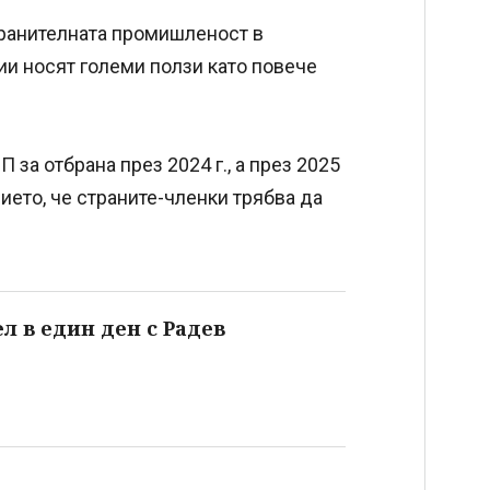
бранителната промишленост в
ии носят големи ползи като повече
 за отбрана през 2024 г., а през 2025
нието, че страните-членки трябва да
л в един ден с Радев