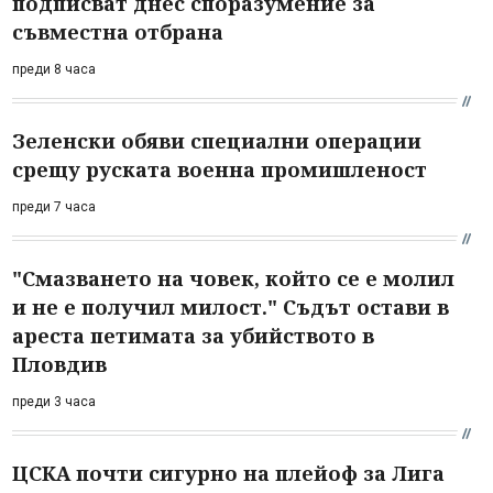
подписват днес споразумение за
съвместна отбрана
преди 8 часа
Зеленски обяви специални операции
срещу руската военна промишленост
преди 7 часа
"Смазването на човек, който се е молил
и не е получил милост." Съдът остави в
ареста петимата за убийството в
Пловдив
преди 3 часа
ЦСКА почти сигурно на плейоф за Лига