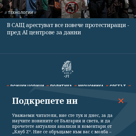
ТЕХНОЛОГИИ
В САЩ арестуват все повече протестиращи -
пред AI центрове за данни
ВСИЧКИ НОВИНИ
ПОЛИТИКА
ИКОНОМИКА
СВЕТЪТ
Подкрепете ни
СПОРТ
КУЛТУРА
ТЕХНОЛОГИИ
КАЛЕЙДОСКОП
МНЕНИЯ
Уважаеми читатели, вие сте тук и днес, за да
научите новините от България и света, и да
прочетете актуални анализи и коментари от
„Клуб Z“. Ние се обръщаме към вас с молба –