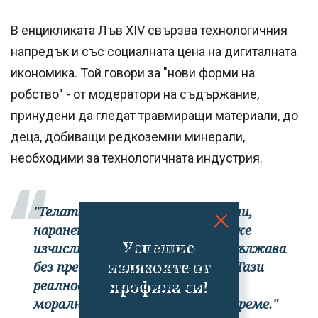
В енцикликата Лъв XIV свързва технологичния
напредък и със социалната цена на дигиталната
икономика. Той говори за "нови форми на
робство" - от модератори на съдържание,
принудени да гледат травмиращи материали, до
деца, добиващи редкоземни минерали,
необходими за технологичната индустрия.
"Телата на тези хора са белязани,
наранени и изтощени, за да може
Успешно
изчислителният поток да продължава
излязохте от
без прекъсване"
, пише папата.
"Тази
профила си!
реалност дълбоко предизвиква
моралната съвест на нашето време."