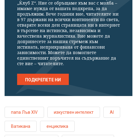
„Клуб Z“. Ние се обръщаме към вас с молба –
имаме нужда от вашата подкрепа, за да
продължим. Вече години вие, читателите ни
в 97 държави на всички континенти по света,
отваряте всеки ден страницата ни в интернет
в търсене на истинска, независима и
качествена журналистика. Вие можете да
допринесете за нашия стремеж към
истината, неприкривана от финансови
зависимости. Можете да помогнете
единственият поръчител на съдържание да
сте вие – читателите.
ПОДКРЕПЕТЕ НИ
папа Лъв XIV
изкуствен интелект
AI
Ватикана
енциклика