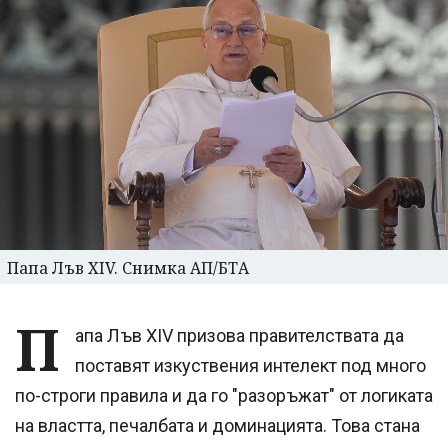
Папа Лъв XIV. Снимка АП/БТА
П
апа Лъв XIV призова правителствата да
поставят изкуствения интелект под много
по-строги правила и да го "разоръжат" от логиката
на властта, печалбата и доминацията. Това стана