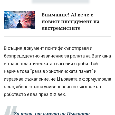
Внимание! AI вече е
новият инструмент на
екстремистите
В същия документ понтификът отправя и
безпрецедентно извинение за ролята на Ватикана
в трансатлантическата търговия с роби. Той
нарича това "рана в християнската памет" и
изразява съжаление, че Църквата е формулирала
ясно, абсолютно и универсално осъждане на
робството едва през XIX век.
"За това, от името на Църквата,