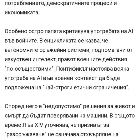
потреблението, демократичните процеси и
икономиката.
Особено остро папата критикува употребата на AI
във войните. В енцикликата се казва, че
автономните оръжейни системи, подпомагани от
изкуствен интелект, правят военните действия
"по-осъществими". Понтификът настоява всяка
употреба на AI във военен контекст да бъде
подложена на "най-строги етични ограничения".
Според него е "недопустимо" решения за живот и
смърт да бъдат поверявани на машини. В същото
време Лъв XIV уточнява, че призивът за
"разоръжаване" не означава отхвърляне на