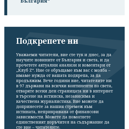
България“
Подкрепете ни
Уважаеми читатели, вие сте тук и днес, за да
научите новините от България и света, и да
прочетете актуални анализи и коментари от
„Клуб Z“. Ние се обръщаме към вас с молба –
имаме нужда от вашата подкрепа, за да
продължим. Вече години вие, читателите ни
в 97 държави на всички континенти по света,
отваряте всеки ден страницата ни в интернет
в търсене на истинска, независима и
качествена журналистика. Вие можете да
допринесете за нашия стремеж към
истината, неприкривана от финансови
зависимости. Можете да помогнете
единственият поръчител на съдържание да
сте вие – читателите.