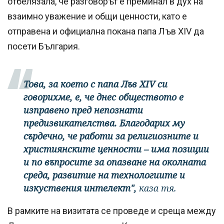
отбелязала, че разговорът е преминал в дух на
взаимно уважение и общи ценности, като е
отправена и официална покана папа Лъв XIV да
посети България.
Това, за което с папа Лъв XIV си
говорихме, е, че днес обществото е
изправено пред непознати
предизвикателства. Благодарих му
сърдечно, че работи за религиозните и
християнските ценности – има позиции
и по въпросите за опазване на околната
среда, развитие на технологиите и
изкуствения интелект",
каза тя.
В рамките на визитата се проведе и среща между