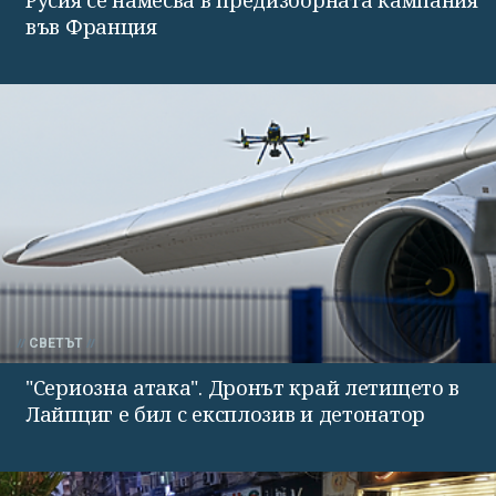
Русия се намесва в предизборната кампания
във Франция
СВЕТЪТ
"Сериозна атака". Дронът край летището в
Лайпциг е бил с експлозив и детонатор