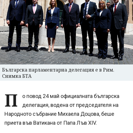
Българска парламентарна делегация е в Рим.
Снимка БТА
П
о повод 24 май официалната българска
делегация, водена от председателя на
Народното събрание Михаела Доцова, беше
приета във Ватикана от Папа Лъв XIV.