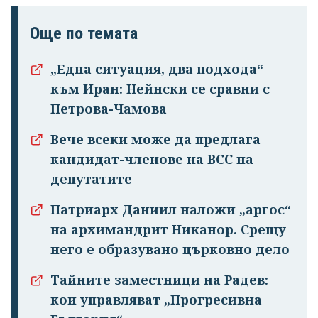
Още по темата
„Eдна ситуация, два подхода“
към Иран: Нейнски се сравни с
Петрова-Чамова
Вече всеки може да предлага
Успешно
кандидат-членове на ВСС на
излязохте от
депутатите
профила си!
Патриарх Даниил наложи „аргос“
на архимандрит Никанор. Срещу
него е образувано църковно дело
Тайните заместници на Радев:
кои управляват „Прогресивна