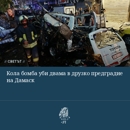
СВЕТЪТ
Кола бомба уби двама в друзко предградие
на Дамаск