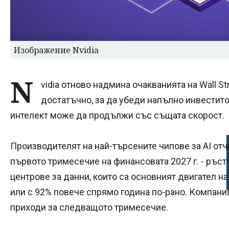
Изображение Nvidia
N
vidia отново надмина очакванията на Wall Str
достатъчно, за да убеди напълно инвестито
интелект може да продължи със същата скорост.
Производителят на най-търсените чипове за AI отче
първото тримесечие на финансовата 2027 г. - ръст 
центрове за данни, които са основният двигател на
или с 92% повече спрямо година по-рано. Компани
приходи за следващото тримесечие.