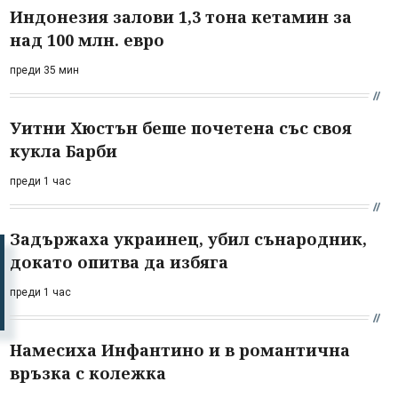
Индонезия залови 1,3 тона кетамин за
над 100 млн. евро
преди 35 мин
Уитни Хюстън беше почетена със своя
кукла Барби
преди 1 час
Задържаха украинец, убил сънародник,
докато опитва да избяга
преди 1 час
Намесиха Инфантино и в романтична
връзка с колежка