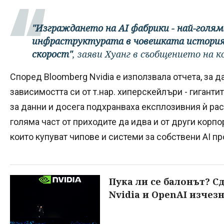
"Изграждането на AI фабрики - най-голя
инфраструктурата в човешката история,
скорост"
, заяви Хуанг в съобщението на 
Според Bloomberg Nvidia е използвала отчета, за д
зависимостта си от т.нар. хиперскейлъри - гиганти
за данни и досега подхранваха експлозивния ѝ рас
голяма част от приходите да идва и от други корпо
които купуват чипове и системи за собствени AI пр
Пука ли се балонът? С
Nvidia и OpenAI изчез