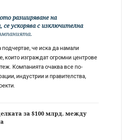
мото разширяване на
 се ускорява с изключителна
компанията.
а подчертае, че иска да намали
те, които изграждат огромни центрове
теж. Компанията очаква все по-
рации, индустрии и правителства,
оекти.
делката за $100 млрд. между
на