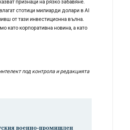
казват признаци на рязко забавяне.
лагат стотици милиарди долари в AI
еливш от тази инвестиционна вълна.
мо като корпоративна новина, а като
интелект под контрола и редакцията
руския военно-промишлен