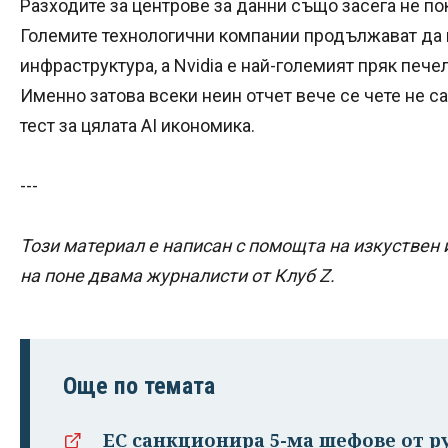
Разходите за центрове за данни също засега не по
Големите технологични компании продължават да в
инфраструктура, а Nvidia е най-големият пряк печ
Именно затова всеки неин отчет вече се чете не са
тест за цялата AI икономика.
---
Този материал е написан с помощта на изкуствен 
на поне двама журналисти от Клуб Z.
Още по темата
ЕС санкционира 5-ма шефове от 