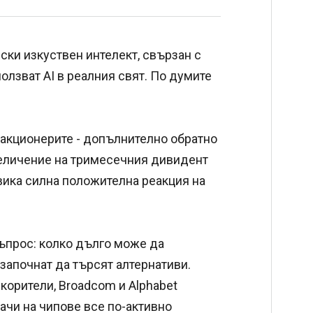
ески изкуствен интелект, свързан с
олзват AI в реалния свят. По думите
акционерите - допълнително обратно
увеличение на тримесечния дивидент
извика силна положителна реакция на
въпрос: колко дълго може да
започнат да търсят алтернативи.
скорители, Broadcom и Alphabet
ачи на чипове все по-активно