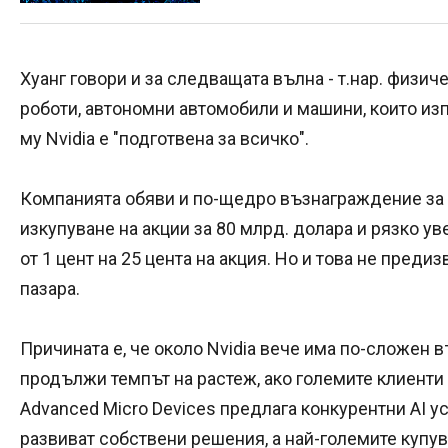
Хуанг говори и за следващата вълна - т.нар. физич
роботи, автономни автомобили и машини, които изп
му Nvidia е "подготвена за всичко".
Компанията обяви и по-щедро възнаграждение за 
изкупуване на акции за 80 млрд. долара и рязко 
от 1 цент на 25 цента на акция. Но и това не пред
пазара.
Причината е, че около Nvidia вече има по-сложен 
продължи темпът на растеж, ако големите клиенти 
Advanced Micro Devices предлага конкурентни AI у
развиват собствени решения, а най-големите купув