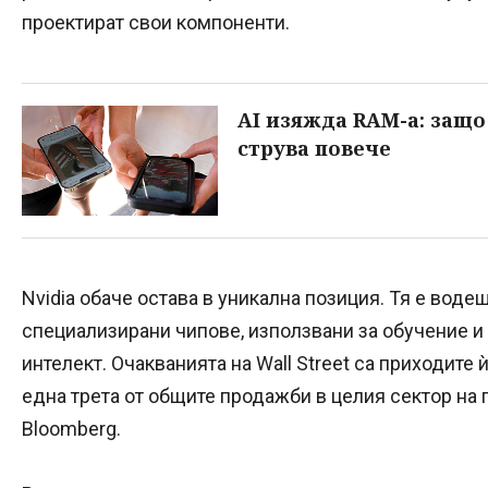
проектират свои компоненти.
AI изяжда RAM-а: защ
струва повече
Nvidia обаче остава в уникална позиция. Тя е воде
специализирани чипове, използвани за обучение и
интелект. Очакванията на Wall Street са приходите
една трета от общите продажби в целия сектор на
Bloomberg.