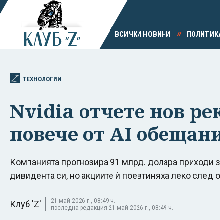
ВСИЧКИ НОВИНИ
ПОЛИТИК
ТЕХНОЛОГИИ
Nvidia отчете нов ре
повече от AI обещан
Компанията прогнозира 91 млрд. долара приходи з
дивидента си, но акциите ѝ поевтиняха леко след 
21 май 2026 г., 08:49 ч.
Клуб 'Z'
последна редакция 21 май 2026 г., 08:49 ч.