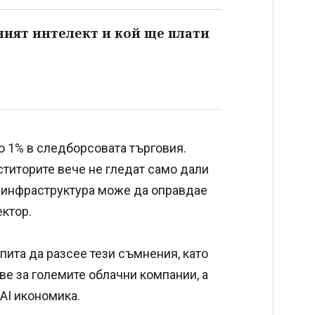
ният интелект и кой ще плати
ло 1% в следборсовата търговия.
еститорите вече не гледат само дали
AI инфраструктура може да оправдае
ектор.
ита да разсее тези съмнения, като
ве за големите облачни компании, а
AI икономика.