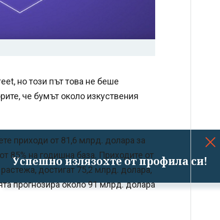
eet, но този път това не беше
рите, че бумът около изкуствения
те приходи от 81,6 млрд. долара за
от 85% на годишна база. Приходите от
Успешно излязохте от профила си!
 растежа, достигат 75,2 млрд. долара,
ята прогнозира около 91 млрд. долара