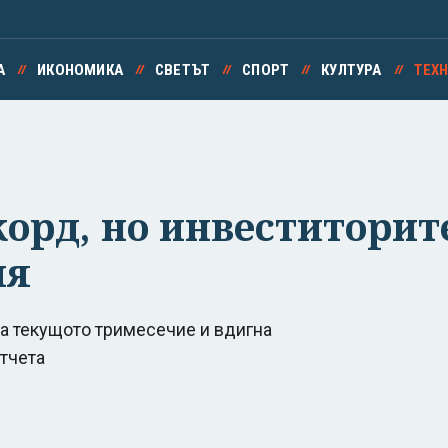
А
ИКОНОМИКА
СВЕТЪТ
СПОРТ
КУЛТУРА
ТЕХ
корд, но инвеститорит
ия
а текущото тримесечие и вдигна
отчета