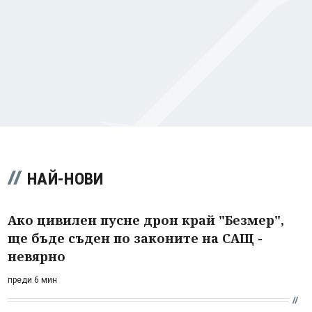
НАЙ-НОВИ
Ако цивилен пусне дрон край "Безмер",
ще бъде съден по законите на САЩ -
невярно
преди 6 мин