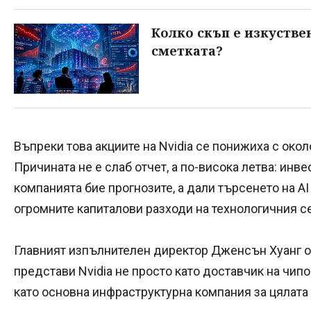
Колко скъп е изкустве
сметката?
Въпреки това акциите на Nvidia се понижиха с око
Причината не е слаб отчет, а по-висока летва: инв
компанията бие прогнозите, а дали търсенето на 
огромните капиталови разходи на технологичния с
Главният изпълнителен директор Дженсън Хуанг оп
представи Nvidia не просто като доставчик на чипо
като основна инфраструктурна компания за цялата 