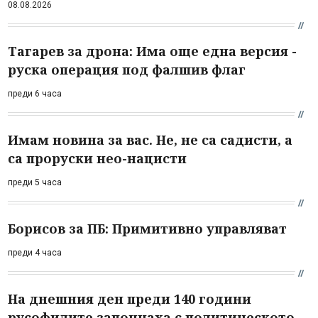
08.08.2026
Тагарев за дрона: Има още една версия -
руска операция под фалшив флаг
преди 6 часа
Имам новина за вас. Не, не са садисти, а
са проруски нео-нацисти
преди 5 часа
Борисов за ПБ: Примитивно управляват
преди 4 часа
На днешния ден преди 140 години
русофилите започнаха с политическото