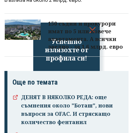
150 съдии и прокурори
имат по 5 или повече
апартамента. А всички
Успешно
заедно - за 1,6 млрд. евро
излязохте от
профила си!
Още по темата
ДЕНЯТ В НЯКОЛКО РЕДА: още
съмнения около "Боташ", нови
въпроси за OFAC. И стряскащо
количество фентанил