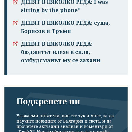
ДЕНЯТ В НЯКОЛКО РЕДА: I was
sitting by the phone*
ДЕНЯТ В НЯКОЛКО РЕДА: суша,
Борисов и Тръмп
ДЕНЯТ В НЯКОЛКО РЕДА:
бюджетът влезе в сила,
омбудсманът му се закани
Подкрепете ни
Уважаеми читатели, вие сте тук и днес, за да
научите новините от България и света, и да
прочетете актуални анализи и коментари от
„Клуб Z“. Ние се обръщаме към вас с молба –