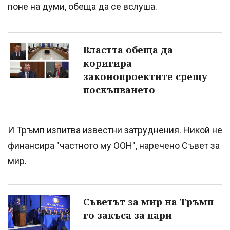
поне на думи, обеща да се вслуша.
Властта обеща да
коригира
законопроектите срещу
поскъпването
И Тръмп изпитва известни затруднения. Никой не
финансира "частното му ООН", наречено Съвет за
мир.
Съветът за мир на Тръмп
го закъса за пари