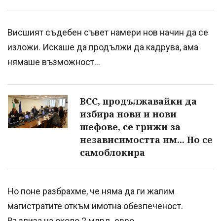
Висшият съдебен съвет намери нов начин да се
изложи. Искаше да продължи да кадрува, ама
нямаше възможност...
ВСС, продължавайки да
избира нови и нови
шефове, се грижи за
независимостта им... Но се
самоблокира
Но поне разбрахме, че няма да ги жалим
магистратите откъм имотна обезпеченост.
Възлиза на около 2 млрд. евро.