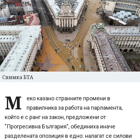
Снимка БТА
М
еко казано странните промени в
правилника за работа на парламента,
който е с ранг на закон, предложени от
"Прогресивна България", обединиха иначе
разделената опозиция в едно: налагат се силови