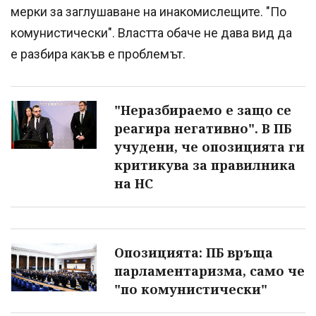
мерки за заглушаване на инакомислещите. "По
комунистически". Властта обаче не дава вид да
е разбира какъв е проблемът.
"Неразбираемо е защо се
реагира негативно". В ПБ
учудени, че опозицията ги
критикува за правилника
на НС
Опозицията: ПБ връща
парламентаризма, само че
"по комунистически"