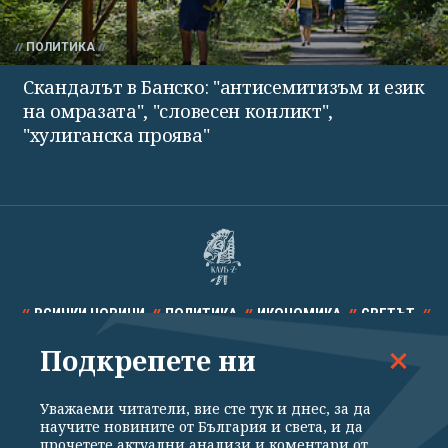
ПОЛИТИКА
Скандалът в Банско: "антисемитизъм и език
на омразата", "словесен конликт",
"хулиганска проява"
ВСИЧКИ НОВИНИ
ПОЛИТИКА
ИКОНОМИКА
СВЕТЪТ
Подкрепете ни
СПОРТ
КУЛТУРА
ТЕХНОЛОГИИ
КАЛЕЙДОСКОП
МНЕНИЯ
Уважаеми читатели, вие сте тук и днес, за да
научите новините от България и света, и да
прочетете актуални анализи и коментари от