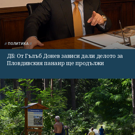
ПОЛИТИКА
ДБ: От Гълъб Донев зависи дали делото за
Пловдивския панаир ще продължи