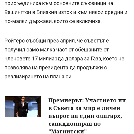
присъединиха към основните съюзници на
Вашингтон в Близкия изток и към някои средни и
по-малки държави, които се включиха.
Ройтерс съобщи през април, че съветът е
получил само малка част от обещаните от
членовете 17 милиарда долара за Газа, което не
позволява на президента да продължи с
реализирането на плана си.
Премиерът: Участието ни
в Съвета за мир е личен
въпрос на един олигарх,
санкциониран по
"Магнитски"