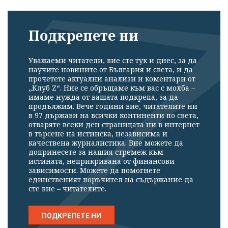
Подкрепете ни
Уважаеми читатели, вие сте тук и днес, за да
научите новините от България и света, и да
прочетете актуални анализи и коментари от
„Клуб Z“. Ние се обръщаме към вас с молба –
имаме нужда от вашата подкрепа, за да
продължим. Вече години вие, читателите ни
в 97 държави на всички континенти по света,
отваряте всеки ден страницата ни в интернет
в търсене на истинска, независима и
качествена журналистика. Вие можете да
допринесете за нашия стремеж към
истината, неприкривана от финансови
зависимости. Можете да помогнете
единственият поръчител на съдържание да
сте вие – читателите.
ПОДКРЕПЕТЕ НИ