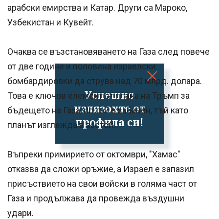
арабски емирства и Катар. Други са Мароко,
Узбекистан и Кувейт.
Очаква се възстановяването на Газа след повече
от две години и половина израелски
бомбардировки да струва над 70 млрд. долара.
Успешно
Това е ключов елемент от плана на Тръмп за
излязохте от
бъдещето на Газа, но той е забавен, тъй като
профила си!
планът изглежда в застой.
Въпреки примирието от октомври, "Хамас"
отказва да сложи оръжие, а Израел е запазил
присъствието на свои войски в голяма част от
Газа и продължава да провежда въздушни
удари.