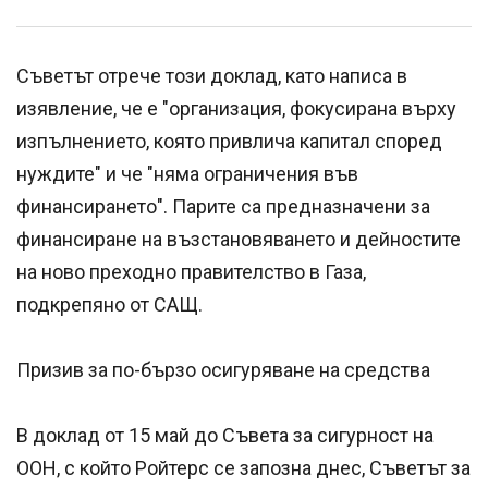
Съветът отрече този доклад, като написа в
изявление, че е "организация, фокусирана върху
изпълнението, която привлича капитал според
нуждите" и че "няма ограничения във
финансирането". Парите са предназначени за
финансиране на възстановяването и дейностите
на ново преходно правителство в Газа,
подкрепяно от САЩ.
Призив за по-бързо осигуряване на средства
В доклад от 15 май до Съвета за сигурност на
ООН, с който Ройтерс се запозна днес, Съветът за