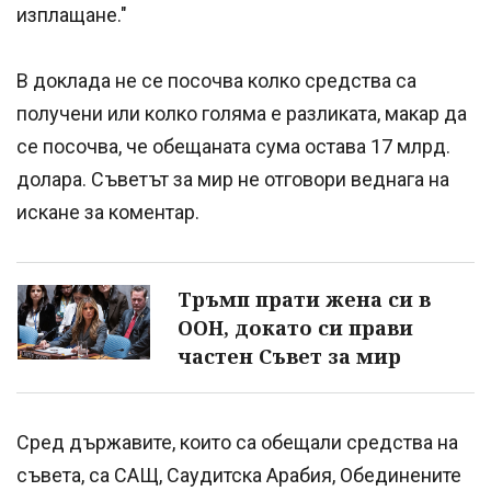
изплащане."
В доклада не се посочва колко средства са
получени или колко голяма е разликата, макар да
се посочва, че обещаната сума остава 17 млрд.
долара. Съветът за мир не отговори веднага на
искане за коментар.
Тръмп прати жена си в
ООН, докато си прави
частен Съвет за мир
Сред държавите, които са обещали средства на
съвета, са САЩ, Саудитска Арабия, Обединените