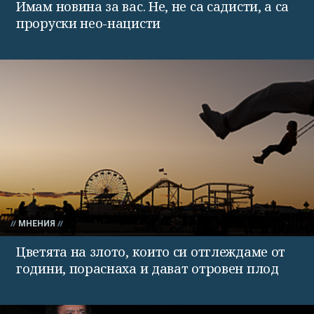
Имам новина за вас. Не, не са садисти, а са
проруски нео-нацисти
МНЕНИЯ
Цветята на злото, които си отглеждаме от
години, пораснаха и дават отровен плод