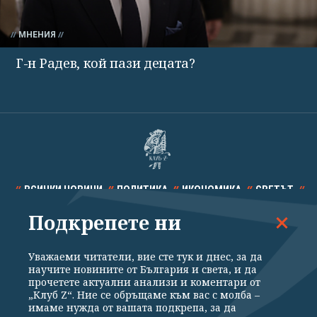
МНЕНИЯ
Г-н Радев, кой пази децата?
ВСИЧКИ НОВИНИ
ПОЛИТИКА
ИКОНОМИКА
СВЕТЪТ
Подкрепете ни
СПОРТ
КУЛТУРА
ТЕХНОЛОГИИ
КАЛЕЙДОСКОП
МНЕНИЯ
Уважаеми читатели, вие сте тук и днес, за да
научите новините от България и света, и да
прочетете актуални анализи и коментари от
„Клуб Z“. Ние се обръщаме към вас с молба –
имаме нужда от вашата подкрепа, за да