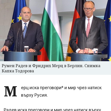
Румен Радев и Фридрих Мерц в Берлин. Снимка
Капка Тодорова
М
ерц иска преговори* и мир чрез натиск
върху Русия.
Радев иска преговори и мир чрез натиск върху