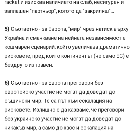
racket и изисква наличието на слаб, несигурен и
заплашен "партньор", когото да "закриляш"...
5)
Съответно - за Европа, "мир" чрез натиск върху
Украйна и смачкване на нейната независимост е
кошмарен сценарий, който увеличава драматично
рисковете, пред които континентът (не само ЕС) е
бездруго изправен.
6)
Съответно - за Европа преговори без
европейско участие не могат да доведат до
същински мир. Те са път към ескалация на
рисковете. Излишно е да казваме, че преговори
без украинско участие не могат да доведат до
никакъв мир, а само до хаос и ескалация на