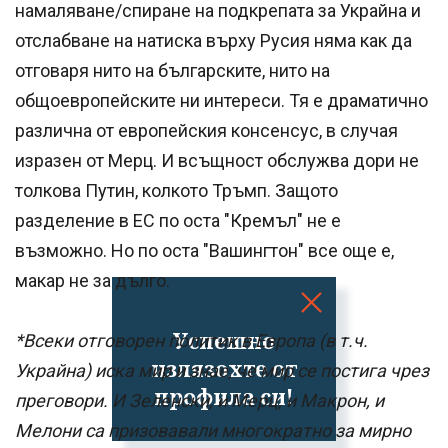
намаляване/спиране на подкрепата за Украйна и
отслабване на натиска върху Русия няма как да
отговаря нито на българските, нито на
общоевропейските ни интереси. Тя е драматично
различна от европейския консенсус, в случая
изразен от Мерц. И всъщност обслужва дори не
толкова Путин, колкото Тръмп. Защото
разделение в ЕС по оста "Кремъл" не е
възможно. Но по оста "Вашингтон" все още е,
макар не за дълго.
Успешно
*Всеки отговорен политик в Европа (в т.ч.
излязохте от
Украйна) иска мир и знае, че мир се постига чрез
профила си!
преговори. И Зеленски, и Мерц, и Макрон, и
Мелони са призовавали многократно за мирно