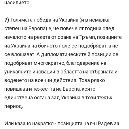
насилието.
7)
Голямата победа на Украйна (и в немалка
степен на Европа) е, че повече от година след
началото на рекета от срана на Тръмп, позициите
на Украйна на бойното поле се подобряват, а не
се влошават. А дипломатическите й позиции се
подобряват многократно, благодарение на
уникалните иновации в областта на отбраната и
воденето на военни действия. Това рязко
повишава и тежестта на Европа, която
единствена остана зад Украйна в този тежък
период.
Или казано накратко - позицията на г-н Радев за