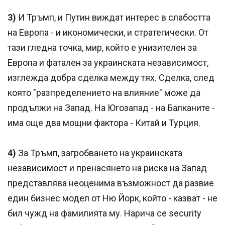
3)
И Тръмп, и Путин виждат интерес в слабостта
на Европа - и икономически, и стратегически. От
тази гледна точка, мир, който е унизителен за
Европа и фатален за украинската независимост,
изглежда добра сделка между тях. Сделка, след
която "разпределението на влияние" може да
продължи на Запад. На Югозапад - на Балканите -
има още два мощни фактора - Китай и Турция.
4)
За Тръмп, загробването на украинската
независимост и пренасянето на риска на Запад
представлява неоценима възможност да развие
един бизнес модел от Ню Йорк, който - казват - не
бил чужд на фамилията му. Нарича се security