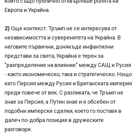
който също публично отхвърляше ролята на
Европа и Украйна.
2)
Още контекст: Тръмп не се интересува от
независимостта и суверенитета на Украйна. В
неговите първични, донякъде инфантилни
представи за света, Украйна е терен за
"разпределение на влияние" между САЩ и Русия
- както икономическо, така и стратегическо. Нещо
като Персия между Русия и Британската империя
преди повече от век. С разликата, че Тръмп не
знае за Персия, а Путин знае и е обсебен от
подобни имперски сделки, което го поставя в
далеч по-добра позиция в дружеските
разговори.