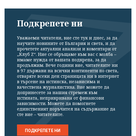
Подкрепете ни
Уважаеми читатели, вие сте тук и днес, за да
научите новините от България и света, и да
прочетете актуални анализи и коментари от
„Клуб Z“. Ние се обръщаме към вас с молба –
имаме нужда от вашата подкрепа, за да
продължим. Вече години вие, читателите ни
в 97 държави на всички континенти по света,
отваряте всеки ден страницата ни в интернет
в търсене на истинска, независима и
качествена журналистика. Вие можете да
допринесете за нашия стремеж към
истината, неприкривана от финансови
зависимости. Можете да помогнете
единственият поръчител на съдържание да
сте вие – читателите.
ПОДКРЕПЕТЕ НИ