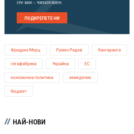
сте вие – читателите.
ПОДКРЕПЕТЕ НИ
Фридрих Мерц
Румен Радев
бангаранга
гигафабрика
Украйна
ЕС
кохезионна политика
земеделие
бюджет
НАЙ-НОВИ