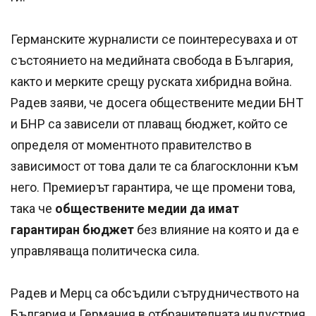
Германските журналисти се поинтересуваха и от
състоянието на медийната свобода в България,
както и мерките срещу руската хибридна война.
Радев заяви, че досега обществените медии БНТ
и БНР са зависели от плаващ бюджет, който се
определя от моментното правителство в
зависимост от това дали те са благосклонни към
него. Премиерът гарантира, че ще промени това,
така че
обществените медии да имат
гарантиран бюджет
без влияние на която и да е
управляваща политическа сила.
Радев и Мерц са обсъдили сътрудничеството на
България и Германия в отбранителната индустрия