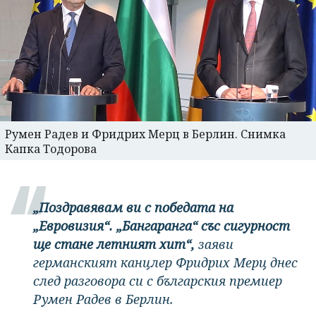
Румен Радев и Фридрих Мерц в Берлин. Снимка
Капка Тодорова
„Поздравявам ви с победата на
„Евровизия“. „Бангаранга“ със сигурност
ще стане летният хит“,
заяви
германският канцлер Фридрих Мерц днес
след разговора си с българския премиер
Румен Радев в Берлин.