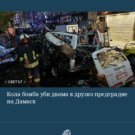
СВЕТЪТ
Кола бомба уби двама в друзко предградие
на Дамаск