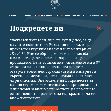
ВСИЧКИ НОВИНИ
ПОЛИТИКА
ИКОНОМИКА
СВЕТЪТ
Подкрепете ни
СПОРТ
КУЛТУРА
ТЕХНОЛОГИИ
КАЛЕЙДОСКОП
МНЕНИЯ
Уважаеми читатели, вие сте тук и днес, за да
научите новините от България и света, и да
прочетете актуални анализи и коментари от
„Клуб Z“. Ние се обръщаме към вас с молба –
имаме нужда от вашата подкрепа, за да
продължим. Вече години вие, читателите ни в 97
Общи условия
Политика за поверителност
държави на всички континенти по света,
отваряте всеки ден страницата ни в интернет в
Реклама
Партньори
Контакти
За Клуб Z
търсене на истинска, независима и качествена
Екип
Подкрепете ни
журналистика. Вие можете да допринесете за
нашия стремеж към истината, неприкривана от
финансови зависимости. Можете да помогнете
единственият поръчител на съдържание да сте
Издател на www.clubz.bg е „Клуб Зебра Медия“ ЕООД, София, ул. "Алеко
вие – читателите.
Константинов" 3. Всички права запазени 2026 „Клуб Зебра Медия“
ЕООД.
Препечатването на материали, снимки и видео от www.clubz.bg без
разрешение ще бъде преследвано по съдебен път, съгласно