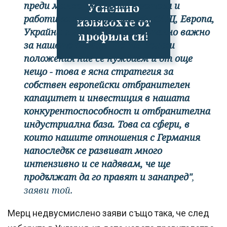
преди малко, че Европа е готова и
Успешно
работи за преговори между САЩ, Европа,
излязохте от
Украйна и Русия, е изключително важно
профила си!
за нашето бъдеще. Но във всички
положения ние се нуждаем и от още
нещо - това е ясна стратегия за
собствен европейски отбранителен
капацитет и инвестиция в нашата
конкурентоспособност и отбранителна
индустриална база. Това са сфери, в
които нашите отношения с Германия
напоследък се развиват много
интензивно и се надявам, че ще
продължат да го правят и занапред"
,
заяви той.
Мерц недвусмислено заяви също така, че след