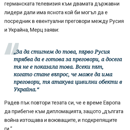
германската телевизия към двамата държавни
лидери дали има яснота кой би могъл да е
посредник в евентуални преговори между Русия
и Украйна, Мерц заяви:
„За да стигнем до това, първо Русия
трябва да е готова за преговори, а досега
тя не е показала това. Всеки път,
когато стане въпрос, че може да има
преговори, тя атакува цивилни обекти в
Украйна.“
Радев пък повтори тезата си, че е време Европа
да прибегне към дипломацията, защото „дългата
война изтощава и воюващите, и подкрепящите
ги.“