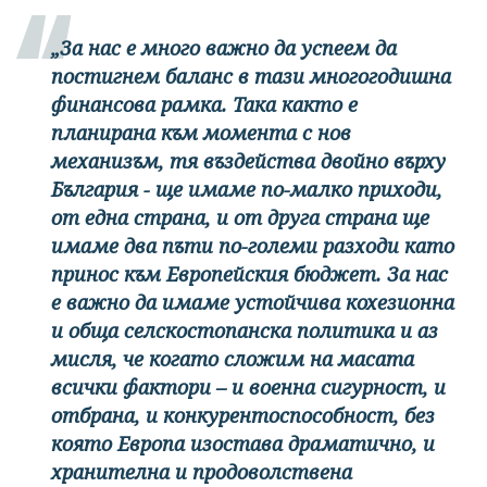
„За нас е много важно да успеем да
постигнем баланс в тази многогодишна
финансова рамка. Така както е
планирана към момента с нов
механизъм, тя въздейства двойно върху
България - ще имаме по-малко приходи,
от една страна, и от друга страна ще
имаме два пъти по-големи разходи като
принос към Европейския бюджет. За нас
е важно да имаме устойчива кохезионна
и обща селскостопанска политика и аз
мисля, че когато сложим на масата
всички фактори – и военна сигурност, и
отбрана, и конкурентоспособност, без
която Европа изостава драматично, и
хранителна и продоволствена