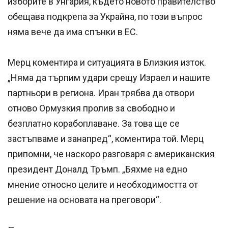
изборите в Унгария, където новото правителство
обещава подкрепа за Украйна, по този въпрос
няма вече да има спънки в ЕС.
Мерц коментира и ситуацията в Близкия изток.
„Няма да търпим удари срещу Израел и нашите
партньори в региона. Иран трябва да отвори
отново Ормузкия пролив за свободно и
безплатно корабоплаване. За това ще се
застъпваме и занапред“, коментира той. Мерц
припомни, че наскоро разговаря с американския
президент Доналд Тръмп. „Бяхме на едно
мнение относно целите и необходимостта от
решение на основата на преговори“.