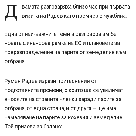
Д
вамата разговаряха близо час при първата
визита на Радев като премиер в чужбина.
Една от най-важните теми в разговора им бе
новата финансова рамка на ЕС и плановете за
преразпределение на парите от земеделие към
отбрана.
Румен Радев изрази притеснения от
подготвяните промени, с които ще се увеличат
вноските на страните членки заради парите за
отбрана, от една страна, и от друга – ще има
намаляване на парите за кохезия и земеделие.
Той призова за баланс: