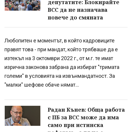
депутатите: Блокирайте
ВСС да не назначава
повече до смяната
Любопитен е моментът, в който кадровиците
правят това - при мандат, който трябваше да е
изтекъл на 3 октомври 2022 г., от м.г. те имат
изрична законова забрана да избират "тримата
големи" в условията на извънмандатност. За
"малки" шефове обаче нямат...
Радан Кънев: Обща работа
с ПБ за ВСС може да има
само при истинска