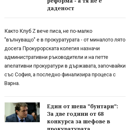
реформа - а тя не е
даденост
Както Клуб Z вече писа, не по-малко
"вълнуващо" е в прокуратурата - от миналото лято
досега Прокурорската колегия назначи
административни ръководители и на петте
апелативни прокуратури в държавата, започвайки
със София, а последно финализира процеса с
Варна.
Един от шепа "бунтари":
За две години от 68
конкурса за шефове в
прокуратурата