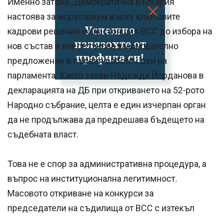
Именно затова „Демократична България“
настоява за мораториум върху ключовите
Успешно
кадрови решения на настоящия ВСС до избора на
излязохте от
нов състав и внесе такова законодателно
профила си!
предложение в първия работен ден на
парламента. Както заяви Надежда Йорданова в
декларацията на ДБ при откриването на 52-рото
Народно събрание, целта е един изчерпан орган
да не продължава да предрешава бъдещето на
съдебната власт.
Това не е спор за административна процедура, а
въпрос на институционална легитимност.
Масовото откриване на конкурси за
председатели на съдилища от ВСС с изтекъл