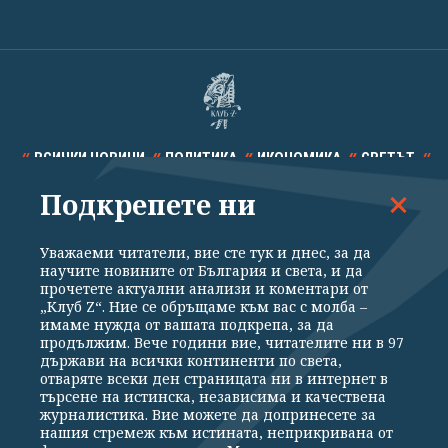
ВСИЧКИ НОВИНИ
ПОЛИТИКА
ИКОНОМИКА
СВЕТЪТ
Подкрепете ни
СПОРТ
КУЛТУРА
ТЕХНОЛОГИИ
КАЛЕЙДОСКОП
МНЕНИЯ
Уважаеми читатели, вие сте тук и днес, за да
научите новините от България и света, и да
прочетете актуални анализи и коментари от
„Клуб Z“. Ние се обръщаме към вас с молба –
имаме нужда от вашата подкрепа, за да
продължим. Вече години вие, читателите ни в 97
Общи условия
Политика за поверителност
държави на всички континенти по света,
отваряте всеки ден страницата ни в интернет в
Реклама
Партньори
Контакти
За Клуб Z
търсене на истинска, независима и качествена
Екип
Подкрепете ни
журналистика. Вие можете да допринесете за
нашия стремеж към истината, неприкривана от