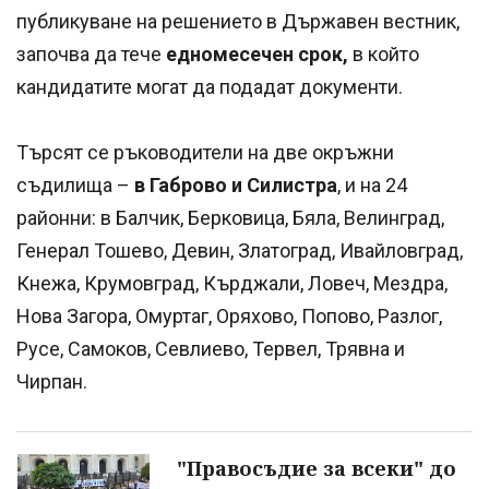
публикуване на решението в Държавен вестник,
започва да тече
едномесечен срок,
в който
кандидатите могат да подадат документи.
Търсят се ръководители на две окръжни
съдилища –
в Габрово и Силистра
, и на 24
районни: в Балчик, Берковица, Бяла, Велинград,
Генерал Тошево, Девин, Златоград, Ивайловград,
Кнежа, Крумовград, Кърджали, Ловеч, Мездра,
Нова Загора, Омуртаг, Оряхово, Попово, Разлог,
Русе, Самоков, Севлиево, Тервел, Трявна и
Чирпан.
"Правосъдие за всеки" до