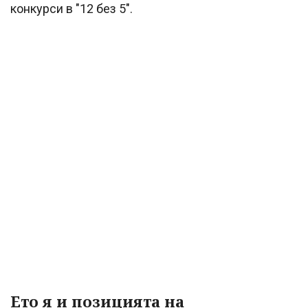
конкурси в "12 без 5".
Ето я и позицията на