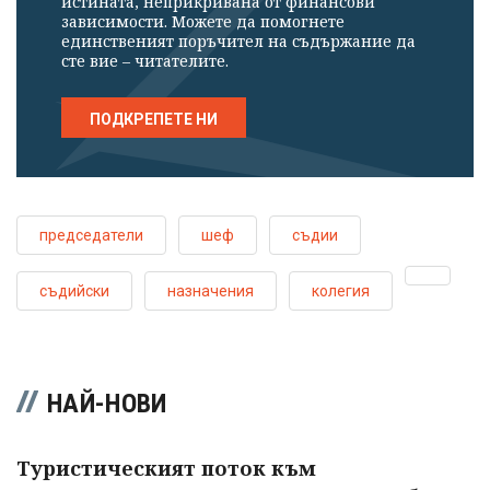
истината, неприкривана от финансови
зависимости. Можете да помогнете
единственият поръчител на съдържание да
сте вие – читателите.
ПОДКРЕПЕТЕ НИ
председатели
шеф
съдии
съдийски
назначения
колегия
НАЙ-НОВИ
Туристическият поток към