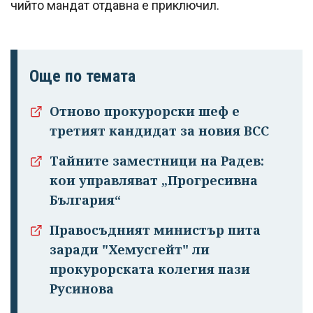
чийто мандат отдавна е приключил.
Още по темата
Отново прокурорски шеф е
третият кандидат за новия ВСС
Тайните заместници на Радев:
кои управляват „Прогресивна
България“
Правосъдният министър пита
заради "Хемусгейт" ли
прокурорската колегия пази
Русинова