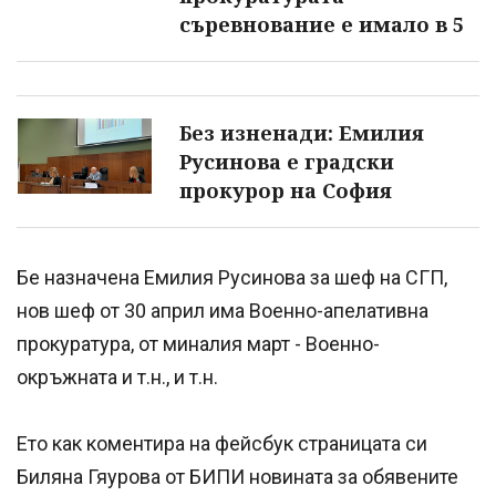
съревнование е имало в 5
Без изненади: Емилия
Русинова е градски
прокурор на София
Бе назначена Емилия Русинова за шеф на СГП,
нов шеф от 30 април има Военно-апелативна
прокуратура, от миналия март - Военно-
окръжната и т.н., и т.н.
Ето как коментира на фейсбук страницата си
Биляна Гяурова от БИПИ новината за обявените