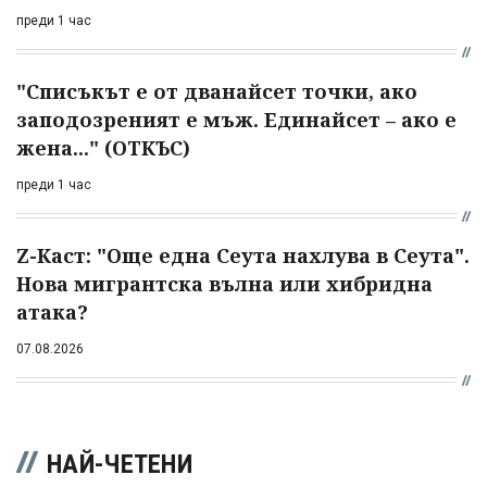
преди 1 час
"Списъкът е от дванайсет точки, ако
заподозреният е мъж. Единайсет – ако е
жена..." (ОТКЪС)
преди 1 час
Z-Каст: "Още една Сеута нахлува в Сеута".
Нова мигрантска вълна или хибридна
атака?
07.08.2026
НАЙ-ЧЕТЕНИ