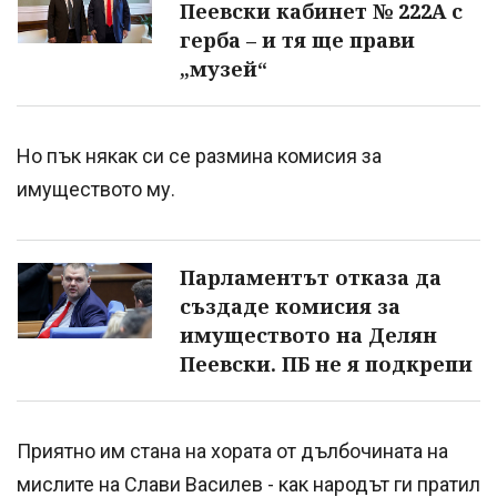
Пеевски кабинет № 222А с
герба – и тя ще прави
„музей“
Но пък някак си се размина комисия за
имуществото му.
Парламентът отказа да
създаде комисия за
имуществото на Делян
Пеевски. ПБ не я подкрепи
Приятно им стана на хората от дълбочината на
мислите на Слави Василев - как народът ги пратил