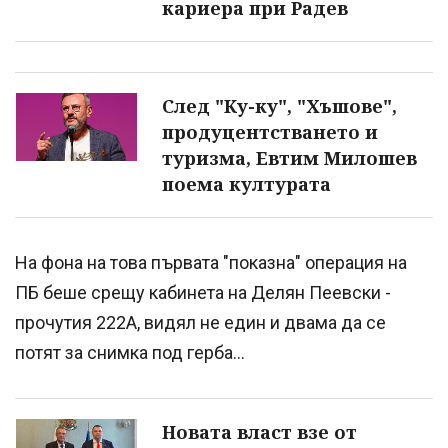
кариера при Радев
След "Ку-ку", "Хъшове",
продуцентстването и
туризма, Евтим Милошев
поема културата
На фона на това първата "показна" операция на
ПБ беше срещу кабинета на Делян Пеевски -
прочутия 222А, видял не един и двама да се
потят за снимка под герба...
Новата власт взе от