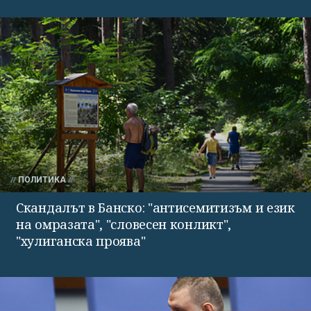
ПОЛИТИКА
Скандалът в Банско: "антисемитизъм и език
на омразата", "словесен конликт",
"хулиганска проява"