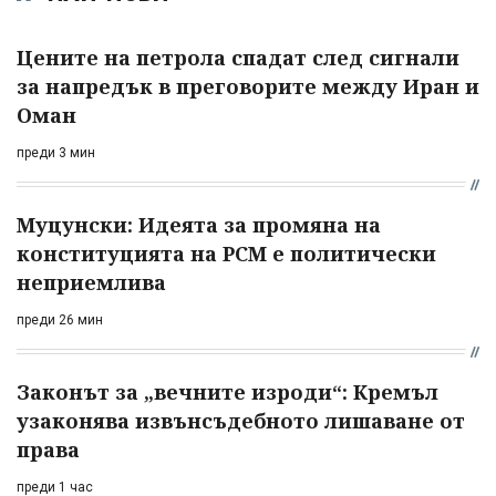
Цените на петрола спадат след сигнали
за напредък в преговорите между Иран и
Оман
преди 3 мин
Муцунски: Идеята за промяна на
конституцията на РСМ е политически
неприемлива
преди 26 мин
Законът за „вечните изроди“: Кремъл
узаконява извънсъдебното лишаване от
права
преди 1 час