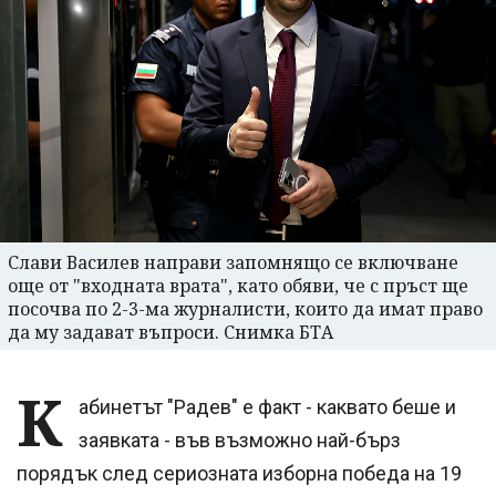
Слави Василев направи запомнящо се включване
още от "входната врата", като обяви, че с пръст ще
посочва по 2-3-ма журналисти, които да имат право
да му задават въпроси. Снимка БТА
К
абинетът "Радев" е факт - каквато беше и
заявката - във възможно най-бърз
порядък след сериозната изборна победа на 19