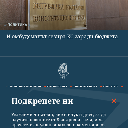
ПОЛИТИКА
И омбудсманът сезира КС заради бюджета
ВСИЧКИ НОВИНИ
ПОЛИТИКА
ИКОНОМИКА
СВЕТЪТ
Подкрепете ни
СПОРТ
КУЛТУРА
ТЕХНОЛОГИИ
КАЛЕЙДОСКОП
МНЕНИЯ
Уважаеми читатели, вие сте тук и днес, за да
научите новините от България и света, и да
прочетете актуални анализи и коментари от