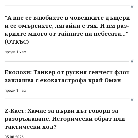
"А вие се влюбихте в чо­вешките дъщери
и се омърсихте, лягайки с тях. И им раз­
крихте много от тайните на небесата..."
(ОТКЪС)
преди 1 час
Еколози: Танкер от руския сенчест флот
заплашва с екокатастрофа край Оман
преди 1 час
Z-Каст: Хамас за първи път говори за
разоръжаване. Исторически обрат или
тактически ход?
05.08.2026