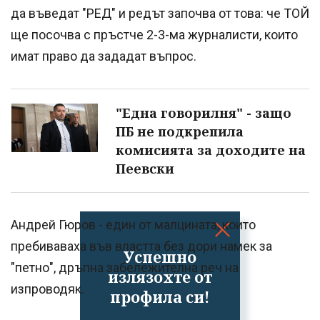
да въведат "РЕД" и редът започва от това: че ТОЙ
ще посочва с пръстче 2-3-ма журналисти, които
имат право да зададат въпрос.
"Една говорилня" - защо
ПБ не подкрепила
комисията за доходите на
Пеевски
Андрей Гюров - един от малцината, които
пребиваваха във властта без дори намек за
Успешно
"петно", дръпна забележителна реч на
излязохте от
изпроводяк.
профила си!