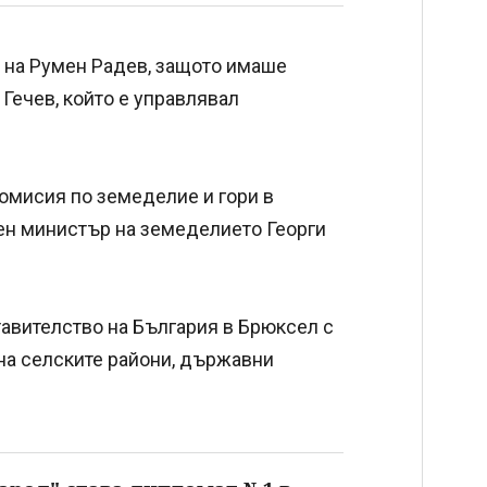
 на Румен Радев, защото имаше
Гечев, който е управлявал
омисия по земеделие и гори в
ен министър на земеделието Георги
тавителство на България в Брюксел с
на селските райони, държавни