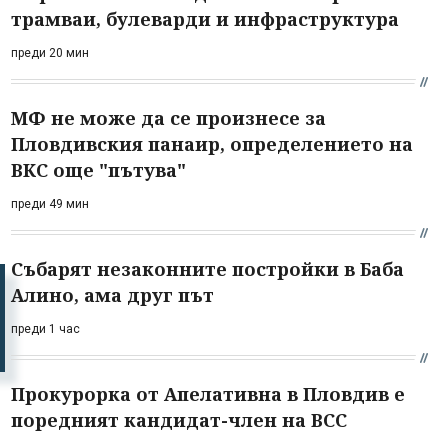
трамваи, булеварди и инфраструктура
преди 20 мин
МФ не може да се произнесе за
Пловдивския панаир, определението на
ВКС още "пътува"
преди 49 мин
Събарят незаконните постройки в Баба
Алино, ама друг път
преди 1 час
Прокурорка от Апелативна в Пловдив е
поредният кандидат-член на ВСС