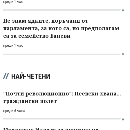
преди 1 час
Не знам ядките, поръчани от
парламента, за кого са, но предполагам
са за семейство Баневи
преди 1 час
НАЙ-ЧЕТЕНИ
"Почти революционно": Пеевски хвана...
граждански полет
преди 6 часа
Муцунски: Идеята за промяна на