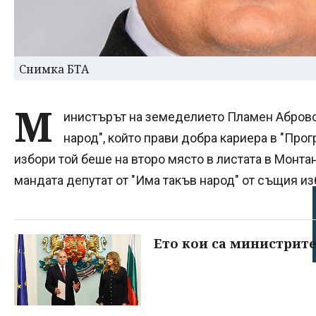
Снимка БТА
М
инистърът на земеделието Пламен Абровс
народ", който прави добра кариера в "Про
избори той беше на второ място в листата в Монтан
мандата депутат от "Има такъв народ" от същия из
Ето кои са министрите