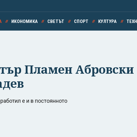
А
ИКОНОМИКА
СВЕТЪТ
СПОРТ
КУЛТУРА
ТЕХ
ър Пламен Абровски 
адев
работил е и в постоянното