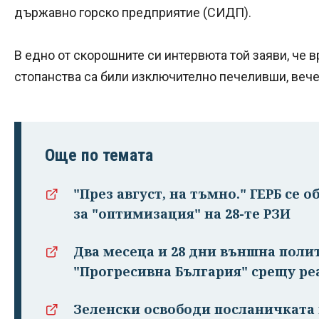
държавно горско предприятие (СИДП).
В едно от скорошните си интервюта той заяви, че в
стопанства са били изключително печеливши, вече
Още по темата
"През август, на тъмно." ГЕРБ се 
за "оптимизация" на 28-те РЗИ
Два месеца и 28 дни външна поли
"Прогресивна България" срещу ре
Зеленски освободи посланичката