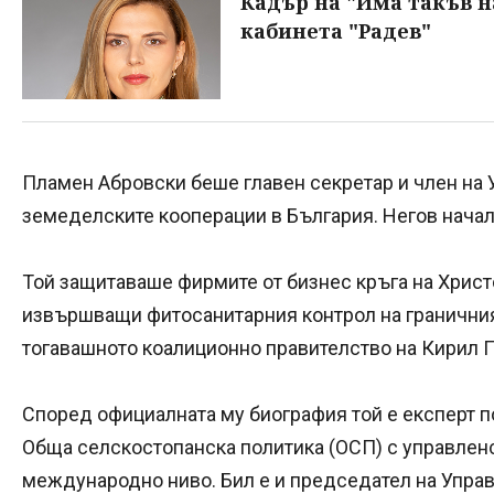
Кадър на "Има такъв н
кабинета "Радев"
Пламен Абровски беше главен секретар и член на 
земеделските кооперации в България. Негов начал
Той защитаваше фирмите от бизнес кръга на Хрис
извършващи фитосанитарния контрол на граничния 
тогавашното коалиционно правителство на Кирил П
Според официалната му биография той е експерт 
Обща селскостопанска политика (ОСП) с управленс
международно ниво. Бил е и председател на Упра