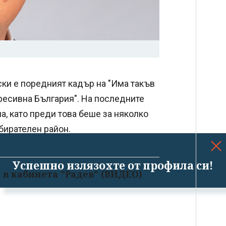
ки е поредният кадър на "Има такъв
гресивна България". На последните
а, като преди това беше за няколко
бирателен район.
Успешно излязохте от профила си!
 в кабинета "Радев" (ВИДЕО)