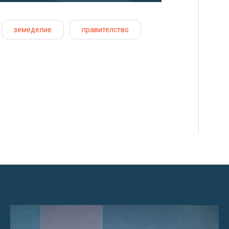
земеделие
правителство