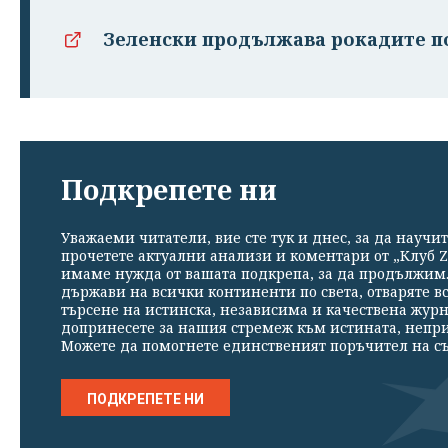
Зеленски продължава рокадите п
Подкрепете ни
Уважаеми читатели, вие сте тук и днес, за да научит
прочетете актуални анализи и коментари от „Клуб Z
имаме нужда от вашата подкрепа, за да продължим. 
държави на всички континенти по света, отваряте в
търсене на истинска, независима и качествена жур
допринесете за нашия стремеж към истината, непр
Можете да помогнете единственият поръчител на съ
ПОДКРЕПЕТЕ НИ