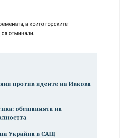
ремената, в които горските
 са отминали.
обяви против идеите на Ивкова
тика: обещанията на
алността
 на Украйна в САЩ