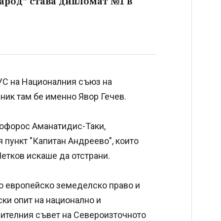
арод" става дипломат №1 в
УС на Националния съюз на
ник там бе именно Явор Гечев.
тофорос Аманатидис-Таки,
пункт "Капитан Андреево", които
етков искаше да отстрани.
по европейско земеделско право и
ки опит на национално и
вителния съвет на Североизточното