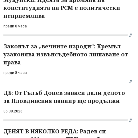
конституцията на РСМ е политически
неприемлива
преди 8 часа
Законът за „вечните изроди“: Кремъл
узаконява извънсъдебното лишаване от
права
преди 8 часа
ДБ: От Гълъб Донев зависи дали делото
за Пловдивския панаир ще продължи
05.08.2026
ДЕНЯТ В НЯКОЛКО РЕДА: Радев си