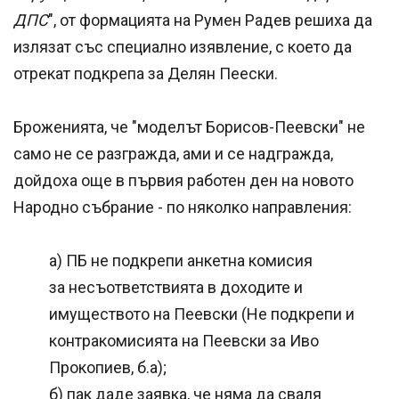
ДПС
", от формацията на Румен Радев решиха да
излязат със специално изявление, с което да
отрекат подкрепа за Делян Пеески.
Броженията, че "моделът Борисов-Пеевски" не
само не се разгражда, ами и се надгражда,
дойдоха още в първия работен ден на новото
Народно събрание - по няколко направления:
а) ПБ не подкрепи анкетна комисия
за несъответствията в доходите и
имуществото на Пеевски (Не подкрепи и
контракомисията на Пеевски за Иво
Прокопиев, б.а);
б) пак даде заявка, че няма да сваля