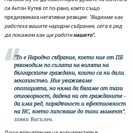
си Антон Кутев от по-рано, които също
предизвикаха негативни реакции:
"Видяхме как
работеха вашите народни събрания, сега е ред
да покажем как ще работи
нашето".
"То е Народно събрание, което ние от ПБ
ръководим по силата на волята на
българските граждани, които са ни дали
мнозинство. Ние уважаваме
опозицията, но няма да бягаме от тази
отговорност, дадена ни от гражданите -
да има ред, порядъчност и ефектиовност
на НС, което липсваше до този момент"
,
заяви Василев.
Лошо впечатление на журналистите в