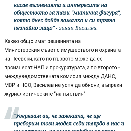
касае вълненията и интересите на
обществото за тази "митична фигура",
която днес дойде замалко и си тръгна
незнайно защо"
- заяви Василев.
Какво общо имат решенията на
Министерския съвет с имуществото и охраната
на Пеевски, като по първото може да се
произнесат НАП и прокуратурата, а по второто -
междуведомствената комисия между ДАНС,
МВР и НСО, Василев не успя да обясни, въпреки
журналистическите "напътствия".
"Уверявам ви, че заявката, че ще
преборим този модел седи твърдо в нас и
ви уверявам, че нищо подобно не стои