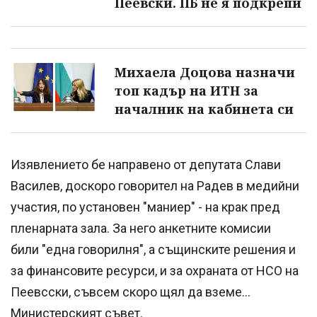
Пеевски. ПБ не я подкрепи
Михаела Доцова назначи
топ кадър на ИТН за
началник на кабинета си
Изявлението бе направено от депутата Слави
Василев, доскоро говорител на Радев в медийни
участия, по установен "маниер" - на крак пред
пленарната зала. За него анкетните комисии
били "една говорилня", а същинските решения и
за финансовите ресурси, и за охраната от НСО на
Пеевсски, съвсем скоро щял да вземе...
Министерският съвет.