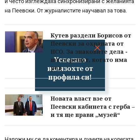
й често изглеждаха синхронизирани с желанията
на Пеевски. От журналистите научавал за това.
Кутев раздели Борисов от
Пеевски за охраната от
НСО. За знаковите дела -
Успешно
ще се решат, когато има
излязохте от
ред
профила си!
Новата власт взе от
Пеевски кабинета с герба –
и тя ще прави „музей“
Наложи му се да коментира и думите на колегата