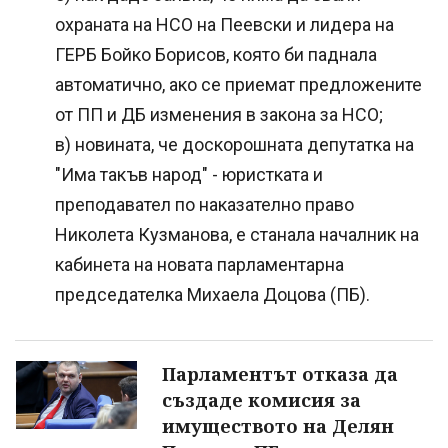
охраната на НСО на Пеевски и лидера на
ГЕРБ Бойко Борисов, която би паднала
автоматично, ако се приемат предложените
от ПП и ДБ изменения в закона за НСО;
в) новината, че доскорошната депутатка на
"Има такъв народ" - юристката и
преподавател по наказателно право
Николета Кузманова, е станала началник на
кабинета на новата парламентарна
председателка Михаела Доцова (ПБ).
Парламентът отказа да
създаде комисия за
имуществото на Делян