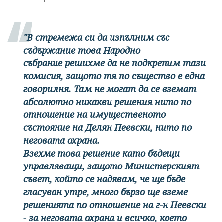
"В стремежа си да изпълним със
съдържание това Народно
събрание решихме да не подкрепим тази
комисия, защото тя по същество е една
говорилня. Там не могат да се вземат
абсолютно никакви решения нито по
отношение на имущественото
състояние на Делян Пеевски, нито по
неговата охрана.
Взехме това решение като бъдещи
управляващи, защото Министерският
съвет, който се надявам, че ще бъде
гласуван утре, много бързо ще вземе
решенията по отношение на г-н Пеевски
- за неговата охрана и всичко, което