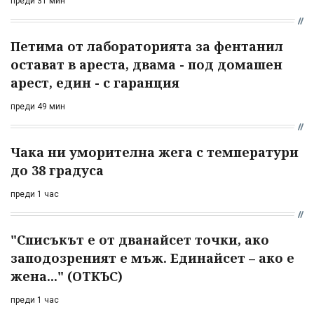
преди 31 мин
Петима от лабораторията за фентанил
остават в ареста, двама - под домашен
арест, един - с гаранция
преди 49 мин
Чака ни уморителна жега с температури
до 38 градуса
преди 1 час
"Списъкът е от дванайсет точки, ако
заподозреният е мъж. Единайсет – ако е
жена..." (ОТКЪС)
преди 1 час