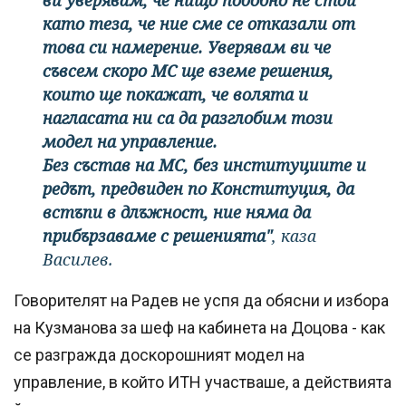
като теза, че ние сме се отказали от
това си намерение. Уверявам ви че
съвсем скоро МС ще вземе решения,
които ще покажат, че волята и
нагласата ни са да разглобим този
модел на управление.
Без състав на МС, без институциите и
редът, предвиден по Конституция, да
встъпи в длъжност, ние няма да
прибързаваме с решенията"
, каза
Василев.
Говорителят на Радев не успя да обясни и избора
на Кузманова за шеф на кабинета на Доцова - как
се разгражда доскорошният модел на
управление, в който ИТН участваше, а действията