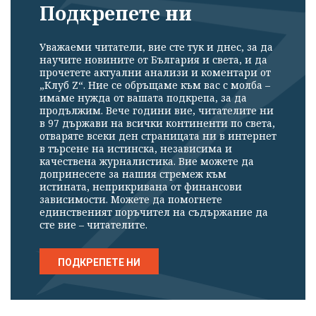
Подкрепете ни
Уважаеми читатели, вие сте тук и днес, за да
научите новините от България и света, и да
прочетете актуални анализи и коментари от
„Клуб Z“. Ние се обръщаме към вас с молба –
имаме нужда от вашата подкрепа, за да
продължим. Вече години вие, читателите ни
в 97 държави на всички континенти по света,
отваряте всеки ден страницата ни в интернет
в търсене на истинска, независима и
качествена журналистика. Вие можете да
допринесете за нашия стремеж към
истината, неприкривана от финансови
зависимости. Можете да помогнете
единственият поръчител на съдържание да
сте вие – читателите.
ПОДКРЕПЕТЕ НИ