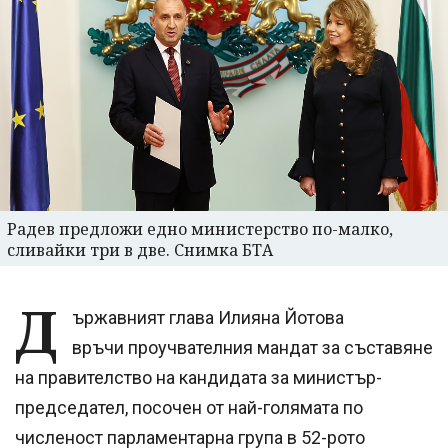
Радев предложи едно министерство по-малко,
сливайки три в две. Снимка БТА
Д
ържавният глава Илияна Йотова
връчи проучвателния мандат за съставяне
на правителство на кандидата за министър-
председател, посочен от най-голямата по
численост парламентарна група в 52-рото