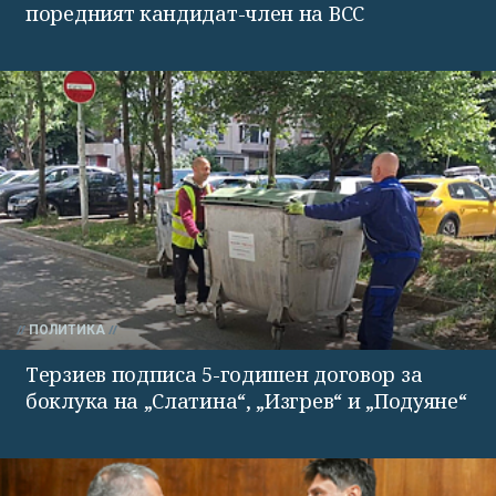
поредният кандидат-член на ВСС
ПОЛИТИКА
Терзиев подписа 5-годишен договор за
боклука на „Слатина“, „Изгрев“ и „Подуяне“