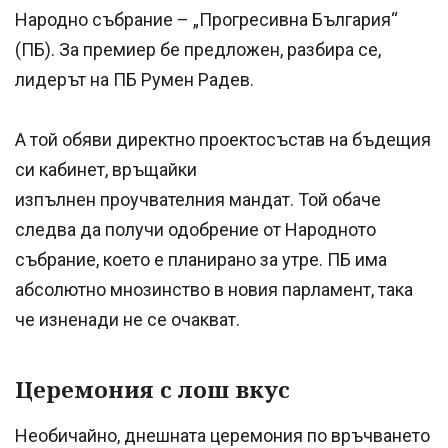
Народно събрание – „Прогресивна България“
(ПБ). За премиер бе предложен, разбира се,
лидерът на ПБ Румен Радев.
А той обяви директно проектосъстав на бъдещия
си кабинет, връщайки
изпълнен проучвателния мандат. Той обаче
следва да получи одобрение от Народното
събрание, което е планирано за утре. ПБ има
абсолютно мнозинство в новия парламент, така
че изненади не се очакват.
Церемония с лош вкус
Необичайно, днешната церемония по връчването