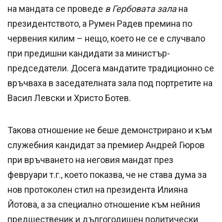
на мандата се проведе
в Гербовата зала
на
президентството, а Румен Радев премина по
червения килим – нещо, което не се е случвало
при предишни кандидати за министър-
председатели. Досега мандатите традиционно се
връчваха в заседателната зала под портретите на
Васил Левски и Христо Ботев.
Такова отношение не беше демонстрирано и към
служебния кандидат за премиер Андрей Гюров
при връчването на неговия мандат през
февруари т.г., което показва, че не става дума за
нов протоколен стил на президента Илияна
Йотова, а за специално отношение към нейния
предшественик и дългогодишен политически