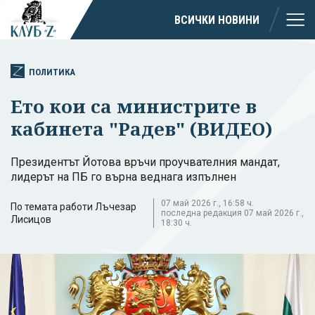
ВСИЧКИ НОВИНИ
ПОЛИТИКА
Ето кои са министрите в
кабинета "Радев" (ВИДЕО)
Президентът Йотова връчи проучвателния мандат,
лидерът на ПБ го върна веднага изпълнен
07 май 2026 г., 16:58 ч.
По темата работи Лъчезар
последна редакция 07 май 2026 г.,
Лисицов
18:30 ч.