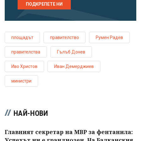
ПОДКРЕПЕТЕ НИ
площадът
правителство
Румен Радев
правителства
Гълъб Донев
Иво Христов
Иван Демерджиев
министри
НАЙ-НОВИ
Главният секретар на МВР за фентанила:
Успехът ни е грандиозен. На Балканския