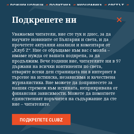
ВСИЧКИ НОВИНИ
ПОЛИТИКА
ИКОНОМИКА
СВЕТЪТ
Подкрепете ни
СПОРТ
КУЛТУРА
ТЕХНОЛОГИИ
КАЛЕЙДОСКОП
МНЕНИЯ
Уважаеми читатели, вие сте тук и днес, за да
научите новините от България и света, и да
прочетете актуални анализи и коментари от
„Клуб Z“. Ние се обръщаме към вас с молба –
имаме нужда от вашата подкрепа, за да
продължим. Вече години вие, читателите ни в 97
Общи условия
Политика за поверителност
държави на всички континенти по света,
отваряте всеки ден страницата ни в интернет в
Реклама
Партньори
Контакти
За Клуб Z
търсене на истинска, независима и качествена
Екип
Подкрепете ни
журналистика. Вие можете да допринесете за
нашия стремеж към истината, неприкривана от
финансови зависимости. Можете да помогнете
единственият поръчител на съдържание да сте
Издател на www.clubz.bg е „Клуб Зебра Медия“ ЕООД, София, ул. "Алеко
вие – читателите.
Константинов" 3. Всички права запазени 2026 „Клуб Зебра Медия“
ЕООД.
Препечатването на материали, снимки и видео от www.clubz.bg без
разрешение ще бъде преследвано по съдебен път, съгласно
ПОДКРЕПЕТЕ CLUBZ
ОБЩИТЕ УСЛОВИЯ