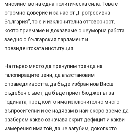
мнозинство на една политическа сила. Това е
огромно доверие и за нас от „Прогресивна
България“, то е и изключителна отговорност,
която приемаме и доказваме с неуморна работа
заедно с българския парламент и
президентската институция.
На първо място да пречупим тренда на
галопиращите цени, да възстановим
справедливостта, да бъде избран нов Висш
съдебен съвет, да бъде приет бюджетът за
годината, пред който има изключително много
въпросителни и се надявам в най-скоро време да
разберем какво означава скрит дефицит и какви
измерения има той, да не загубим, доколкото