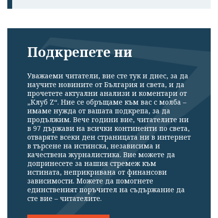
Подкрепете ни
Уважаеми читатели, вие сте тук и днес, за да
научите новините от България и света, и да
прочетете актуални анализи и коментари от
„Клуб Z“. Ние се обръщаме към вас с молба –
имаме нужда от вашата подкрепа, за да
продължим. Вече години вие, читателите ни
в 97 държави на всички континенти по света,
отваряте всеки ден страницата ни в интернет
в търсене на истинска, независима и
качествена журналистика. Вие можете да
допринесете за нашия стремеж към
истината, неприкривана от финансови
зависимости. Можете да помогнете
единственият поръчител на съдържание да
сте вие – читателите.